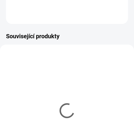
DETAILNÍ INFORMACE
ZEPTAT SE
HLÍDAT
Související produkty
TH33974
YM/7134
IHNED
IHNED
(2 KS)
(1 KS)
Kompresor Hailea pro
Lakovací válec XL
lakování gumovou
799 Kč
barvou
Do košíku
990 Kč