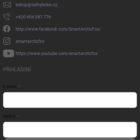
eshop
@
safrybolov.cz
+420 604 387 776
http://www.facebook.com/SmartArcticFox/
smartarcticfox
https://www.youtube.com/smartarcticfox
PŘIHLÁŠENÍ
E-MAIL
HESLO