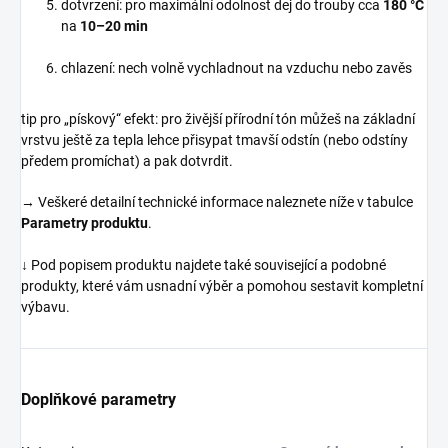
dotvrzení: pro maximální odolnost dej do trouby cca
180 °C
na
10–20 min
chlazení: nech volně vychladnout na vzduchu nebo zavěs
tip pro „pískový“ efekt: pro živější přírodní tón můžeš na základní
vrstvu ještě za tepla lehce přisypat tmavší odstín (nebo odstíny
předem promíchat) a pak dotvrdit.
→ Veškeré detailní technické informace naleznete níže v tabulce
Parametry produktu
.
↓ Pod popisem produktu najdete také související a podobné
produkty, které vám usnadní výběr a pomohou sestavit kompletní
výbavu.
Doplňkové parametry