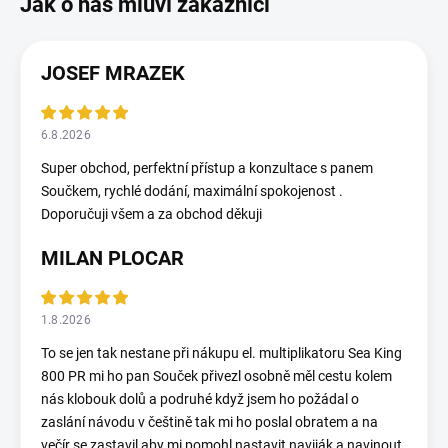
JOSEF MRAZEK
6.8.2026
Super obchod, perfektní přístup a konzultace s panem
Součkem, rychlé dodání, maximální spokojenost .
Doporučuji všem a za obchod děkuji
MILAN PLOCAR
1.8.2026
To se jen tak nestane při nákupu el. multiplikatoru Sea King
800 PR mi ho pan Souček přivezl osobně měl cestu kolem
nás klobouk dolů a podruhé když jsem ho požádal o
zaslání návodu v češtině tak mi ho poslal obratem a na
večír se zastavil aby mi pomohl nastavit naviják a navinout