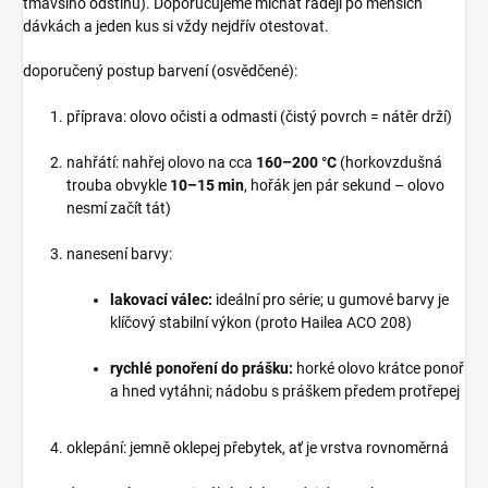
tmavšího odstínu). Doporučujeme míchat raději po menších
dávkách a jeden kus si vždy nejdřív otestovat.
doporučený postup barvení (osvědčené):
příprava: olovo očisti a odmasti (čistý povrch = nátěr drží)
nahřátí: nahřej olovo na cca
160–200 °C
(horkovzdušná
trouba obvykle
10–15 min
, hořák jen pár sekund – olovo
nesmí začít tát)
nanesení barvy:
lakovací válec:
ideální pro série; u gumové barvy je
klíčový stabilní výkon (proto Hailea ACO 208)
rychlé ponoření do prášku:
horké olovo krátce ponoř
a hned vytáhni; nádobu s práškem předem protřepej
oklepání: jemně oklepej přebytek, ať je vrstva rovnoměrná