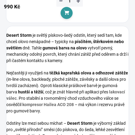
−
+
990 Kč
Do košíku
Desert Storm
je světlý pískovo-šedý odstín, který sedí tam, kde
chceš olovo nenápadné – typicky na
písčitém, štěrkovém nebo
světlém
dně. Tahle
gumová barva na olovo
vytvoří pevný,
mechanicky odolný povrch, který chrání zátěž před oděrem a drží i
při častém kontaktu s kameny.
Nejčastěji ji využiješ na
těžká kaprařská olova a odhozové zátěže
(in-line olova, backleady, ploché zátěže, závěsky a další olova pro
tvrdší zacházení). Oproti klasické práškové barvě je gumová
barva
hustší a těžší
, což je znát hlavně při aplikaci přes
lakovací
válec
. Pro stabilní a rovnoměrný chod vzduchového válce se
osvědčil
kompresor Hailea ACO 208
– má výkon i rezervu právě
pro gumové barvy.
Odstíny lze mezi sebou míchat –
Desert Storm
je výborný základ
pro „světlé přírodní“ směsi (do pískova, do šeda, lehké zesvětlení