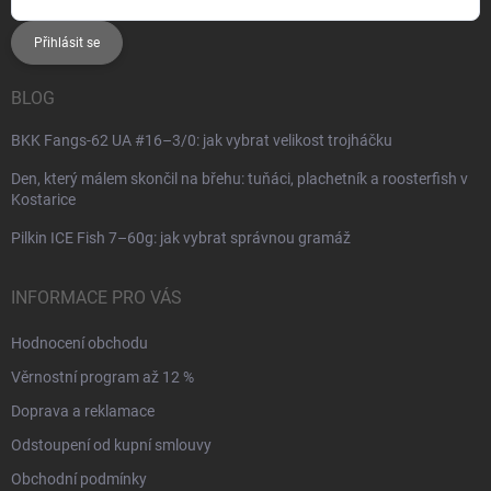
Přihlásit se
BLOG
BKK Fangs-62 UA #16–3/0: jak vybrat velikost trojháčku
Den, který málem skončil na břehu: tuňáci, plachetník a roosterfish v
Kostarice
Pilkin ICE Fish 7–60g: jak vybrat správnou gramáž
INFORMACE PRO VÁS
Hodnocení obchodu
Věrnostní program až 12 %
Doprava a reklamace
Odstoupení od kupní smlouvy
Obchodní podmínky