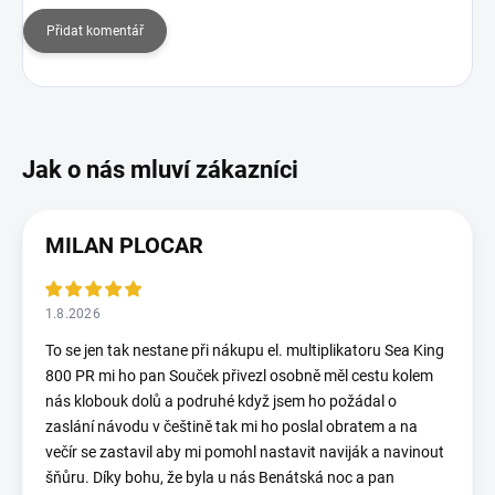
Přidat komentář
MILAN PLOCAR
1.8.2026
To se jen tak nestane při nákupu el. multiplikatoru Sea King
800 PR mi ho pan Souček přivezl osobně měl cestu kolem
nás klobouk dolů a podruhé když jsem ho požádal o
zaslání návodu v češtině tak mi ho poslal obratem a na
večír se zastavil aby mi pomohl nastavit naviják a navinout
šňůru. Díky bohu, že byla u nás Benátská noc a pan