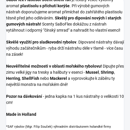
aromat
plastisolu s příchutí korýše
.
Při výrobě gumových
nástrah doporučujeme aromat
přimíchat do zahřátého plastisolu
těsně před jeho odléváním.
Skvělý pro dipování nových i starých
gumových nástrah!
Scenty SaBoFlex dokážou z nástrah
vytáhnout i odporný "čínský smrad" a nahradit ho vlastní esencí!
Skvělé využití pro sladkovodní rybolov
. Dipované nástrahy dávají
výhodu začátečníkům - ryba drží nástrahu déle v tlamě - více času
na zásek!
Neuvěřitelné možnosti v oblasti mořského rybolovu!
Dipujte přes
zimu velké jigy na tresky a halibuty v esenci -
Mussel
,
Shrimp
,
Herring
,
ShellFish
nebo
Mackerel
a vyprovokujte k záběru ty
největší monstra na mořském dně!
Pozor na dávkování
- jedna kapka na 1 kus nástrahy o velikosti 10
cm!
Made in Holland
*SAF rybolov (Mgr. Filip Souček) výhradním distributorem holandké firmy