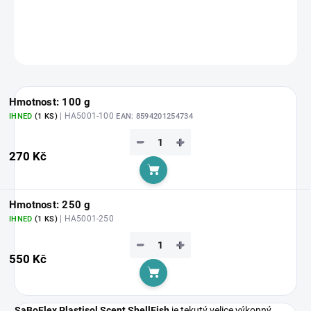
DETAILNÍ INFORMACE
ZEPTAT SE
HLÍDAT
Hmotnost: 100 g
| HA5001-100
IHNED
(1 KS)
EAN:
8594201254734
−
+
270 Kč
Do košíku
Hmotnost: 250 g
| HA5001-250
IHNED
(1 KS)
−
+
550 Kč
Do košíku
SaBoFlex Plastisol Scent ShellFish
je tekutý velice výkonný