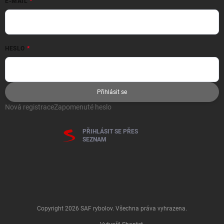
E-MAIL
HESLO
Přihlásit se
Nová registrace
Zapomenuté heslo
PŘIHLÁSIT SE PŘES
SEZNAM
Copyright 2026
SAF rybolov
. Všechna práva vyhrazena.