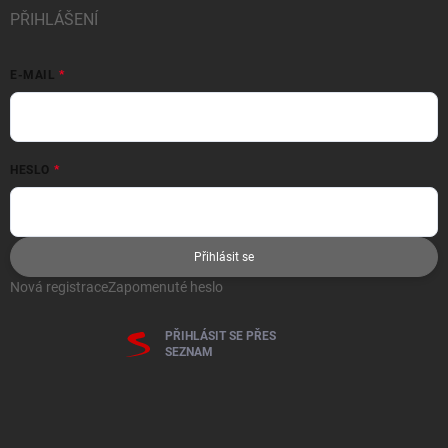
PŘIHLÁŠENÍ
E-MAIL
HESLO
Přihlásit se
Nová registrace
Zapomenuté heslo
PŘIHLÁSIT SE PŘES
SEZNAM