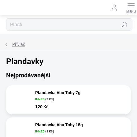
Přejít
na
obsah
Hledat
Přívlač
Plandavky
Nejprodávanější
Plandavka Abu Toby 7g
IHNED
(3 KS)
120 Kč
Plandavka Abu Toby 15g
IHNED
(1 KS)