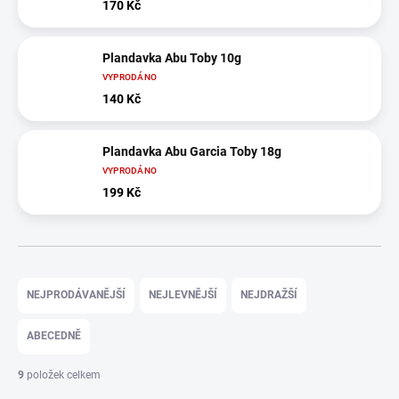
170 Kč
Plandavka Abu Toby 10g
VYPRODÁNO
140 Kč
Plandavka Abu Garcia Toby 18g
VYPRODÁNO
199 Kč
Ř
a
NEJPRODÁVANĚJŠÍ
NEJLEVNĚJŠÍ
NEJDRAŽŠÍ
z
e
ABECEDNĚ
n
í
9
položek celkem
p