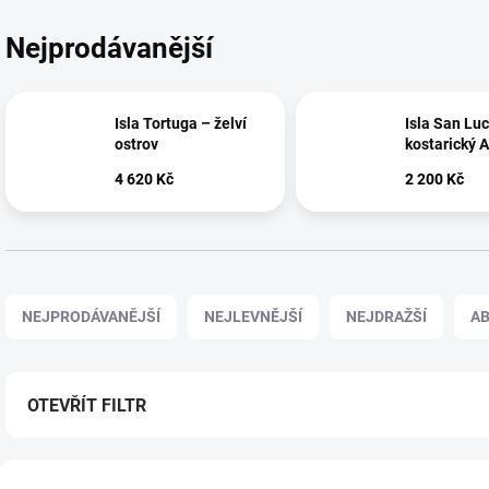
Nejprodávanější
Isla Tortuga – želví
Isla San Lu
ostrov
kostarický A
4 620 Kč
2 200 Kč
Ř
a
NEJPRODÁVANĚJŠÍ
NEJLEVNĚJŠÍ
NEJDRAŽŠÍ
A
z
e
n
í
OTEVŘÍT FILTR
p
r
V
o