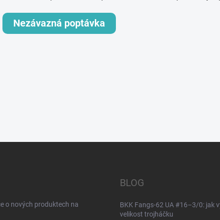
Nezávazná poptávka
BLOG
ce o nových produktech na
BKK Fangs-62 UA #16–3/0: jak v
velikost trojháčku