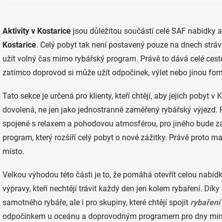
O
v
Aktivity v Kostarice
jsou důležitou součástí celé SAF nabídky a
l
á
Kostarice
. Celý pobyt tak není postavený pouze na dnech stráv
d
užít volný čas mimo rybářský program. Právě to dává celé cestě
a
c
zatímco doprovod si může užít odpočinek, výlet nebo jinou for
í
p
Tato sekce je určená pro klienty, kteří chtějí, aby jejich pobyt
r
v
dovolená, ne jen jako jednostranně zaměřený rybářský výjezd. P
k
spojené s relaxem a pohodovou atmosférou, pro jiného bude zaj
y
v
program, který rozšíří celý pobyt o nové zážitky. Právě proto ma
ý
místo.
p
i
s
Velkou výhodou této části je to, že pomáhá otevřít celou nabídk
u
výpravy, kteří nechtějí trávit každý den jen kolem rybaření. Dí
samotného rybáře, ale i pro skupiny, které chtějí spojit
rybaření
odpočinkem u oceánu a doprovodným programem pro dny mi