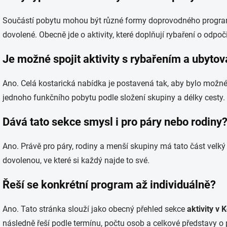
Součástí pobytu mohou být různé formy doprovodného program
dovolené. Obecně jde o aktivity, které doplňují rybaření o odpoč
Je možné spojit aktivity s rybařením a ubyto
Ano. Celá kostarická nabídka je postavená tak, aby bylo možné
jednoho funkčního pobytu podle složení skupiny a délky cesty.
Dává tato sekce smysl i pro páry nebo rodiny
Ano. Právě pro páry, rodiny a menší skupiny má tato část vel
dovolenou, ve které si každý najde to své.
Řeší se konkrétní program až individuálně?
Ano. Tato stránka slouží jako obecný přehled sekce
aktivity v 
následně řeší podle termínu, počtu osob a celkové představy o