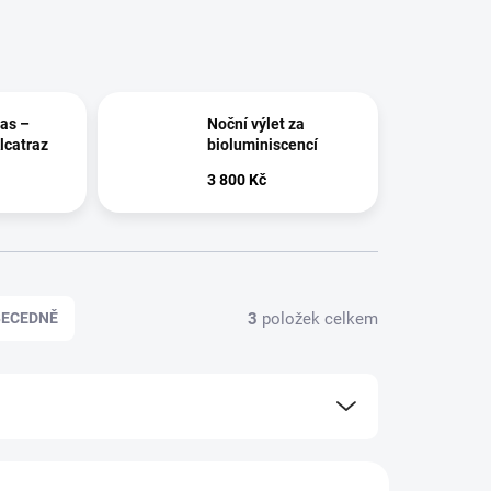
cas –
Noční výlet za
lcatraz
bioluminiscencí
3 800 Kč
3
položek celkem
BECEDNĚ