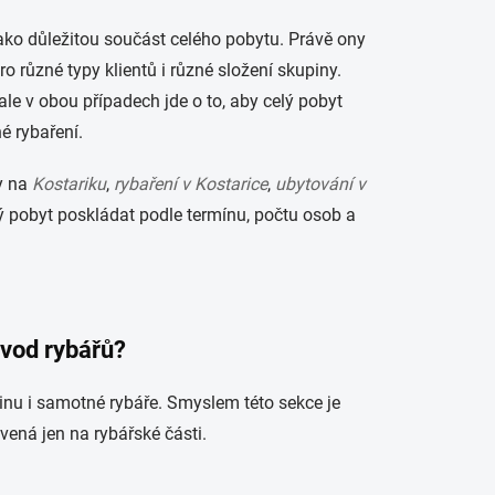
ako důležitou součást celého pobytu. Právě ony
 různé typy klientů i různé složení skupiny.
 ale v obou případech jde o to, aby celý pobyt
é rybaření.
dy na
Kostariku
,
rybaření v Kostarice
,
ubytování v
elý pobyt poskládat podle termínu, počtu osob a
ovod rybářů?
nu i samotné rybáře. Smyslem této sekce je
vená jen na rybářské části.