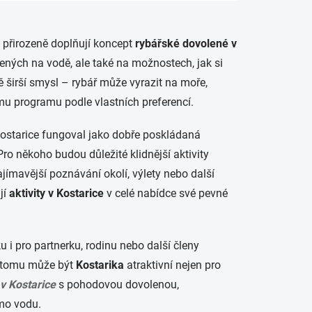
 přirozeně doplňují koncept
rybářské dovolené v
ených na vodě, ale také na možnostech, jak si
 širší smysl – rybář může vyrazit na moře,
mu programu podle vlastních preferencí.
 v Kostarice fungoval jako dobře poskládaná
ro někoho budou důležité klidnější aktivity
ímavější poznávání okolí, výlety nebo další
jí
aktivity v Kostarice
v celé nabídce své pevné
u i pro partnerku, rodinu nebo další členy
ky tomu může být
Kostarika
atraktivní nejen pro
 v Kostarice
s pohodovou dovolenou,
mo vodu.