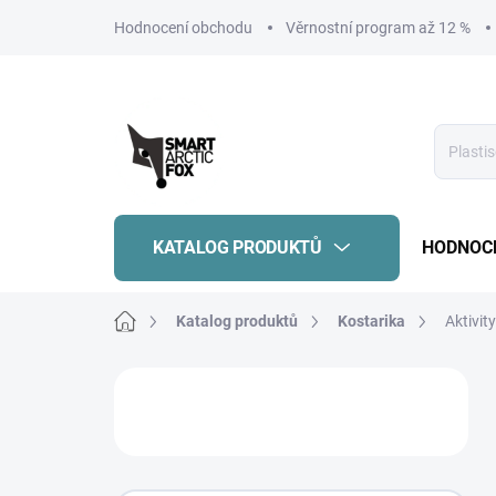
Přejít
Hodnocení obchodu
Věrnostní program až 12 %
na
obsah
KATALOG PRODUKTŮ
HODNOC
Domů
Katalog produktů
Kostarika
Aktivity
P
o
s
t
r