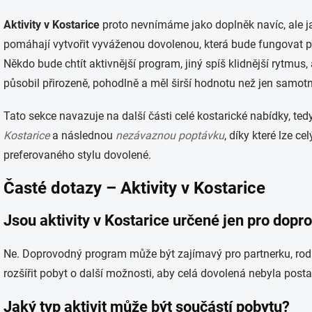
Aktivity v Kostarice
proto nevnímáme jako doplněk navíc, ale j
pomáhají vytvořit vyváženou dovolenou, která bude fungovat pro
Někdo bude chtít aktivnější program, jiný spíš klidnější rytmus,
působil přirozeně, pohodlně a měl širší hodnotu než jen samotn
Tato sekce navazuje na další části celé kostarické nabídky, te
Kostarice
a následnou
nezávaznou poptávku
, díky které lze c
preferovaného stylu dovolené.
Časté dotazy – Aktivity v Kostarice
Jsou aktivity v Kostarice určené jen pro dopr
Ne. Doprovodný program může být zajímavý pro partnerku, rodi
rozšířit pobyt o další možnosti, aby celá dovolená nebyla posta
Jaký typ aktivit může být součástí pobytu?