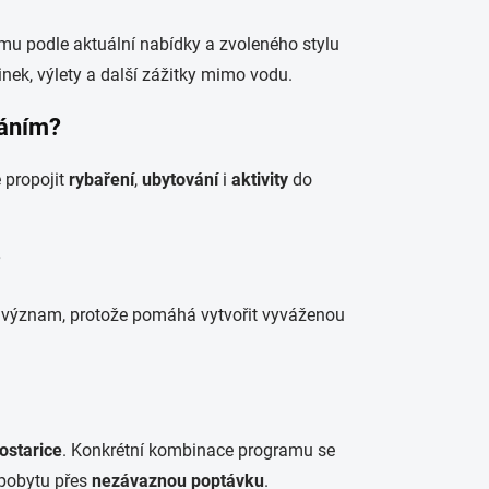
u podle aktuální nabídky a zvoleného stylu
inek, výlety a další zážitky mimo vodu.
váním?
 propojit
rybaření
,
ubytování
i
aktivity
do
?
ký význam, protože pomáhá vytvořit vyváženou
Kostarice
. Konkrétní kombinace programu se
 pobytu přes
nezávaznou poptávku
.