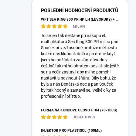
a
n
POSLEDNÍ HODNOCENÍ PRODUKTŮ
n
WFT SEA KING 800 PR HP LH (LEVORUKÝ) + KABELY + PLETENKA
í
MILAN
p
a
To se jen tak nestane při nákupu el.
n
multiplikatoru Sea King 800 PR mi ho pan
e
Souček přivezl osobně protože měl cestu
l
kolem nás klobouk dolů a po druhé když
jsem ho požádal o zaslání návodu v
češtině tak mi ho obratem poslal, ale ještě
se na večír zastavíl aby mi ho pomohl
nastavit a navinout šňůru. Díky bohu, že
byla u nás Benátská noc a pan Souček
byl tak hodný a zastavil se. Velké díky za
profesionální přístup.
FORMA NA KONCOVÉ OLOVO F104 (70-100G)
JOSEF DIVIS
INJEKTOR PRO PLASTISOL (100ML)