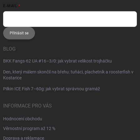
E-MAIL
Přihlásit se
BLOG
BKK Fangs-62 UA #16–3/0: jak vybrat velikost trojháčku
Den, který málem skončil na břehu: tuňáci, plachetník a roosterfish v
Kostarice
Pilkin ICE Fish 7–60g: jak vybrat správnou gramáž
INFORMACE PRO VÁS
Hodnocení obchodu
Věrnostní program až 12 %
Doprava a reklamace