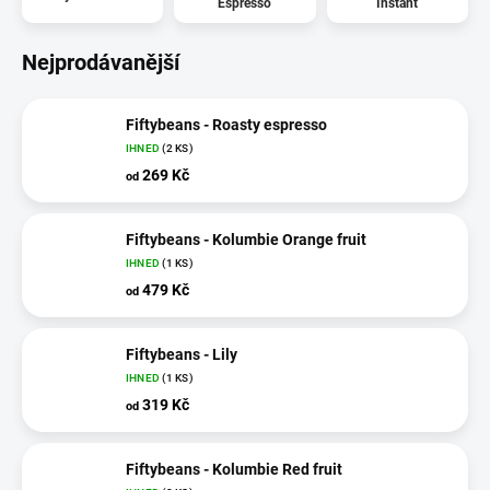
Espresso
Instant
Nejprodávanější
Fiftybeans - Roasty espresso
IHNED
(2 KS)
269 Kč
od
Fiftybeans - Kolumbie Orange fruit
IHNED
(1 KS)
479 Kč
od
Fiftybeans - Lily
IHNED
(1 KS)
319 Kč
od
Fiftybeans - Kolumbie Red fruit