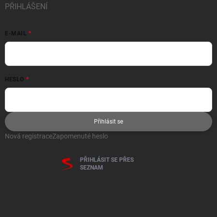
PŘIHLÁŠENÍ
E-MAIL
HESLO
Přihlásit se
Nová registrace
Zapomenuté heslo
PŘIHLÁSIT SE PŘES
SEZNAM