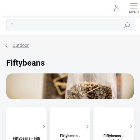
Přejít
na
obsah
Hledat
Outdoor
Fiftybeans
Fiftybeans -
Fiftybeans -
Fiftybeans - Filtr