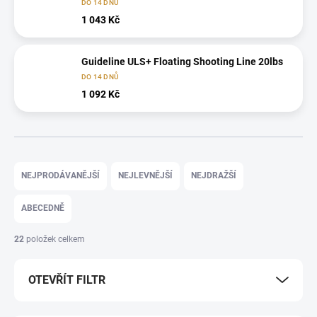
DO 14 DNŮ
1 043 Kč
Guideline ULS+ Floating Shooting Line 20lbs
DO 14 DNŮ
1 092 Kč
Ř
a
NEJPRODÁVANĚJŠÍ
NEJLEVNĚJŠÍ
NEJDRAŽŠÍ
z
e
ABECEDNĚ
n
í
22
položek celkem
p
r
OTEVŘÍT FILTR
o
d
u