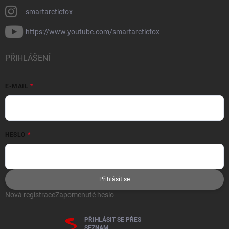
smartarcticfox
https://www.youtube.com/smartarcticfox
PŘIHLÁŠENÍ
E-MAIL
HESLO
Přihlásit se
Nová registrace
Zapomenuté heslo
PŘIHLÁSIT SE PŘES
SEZNAM