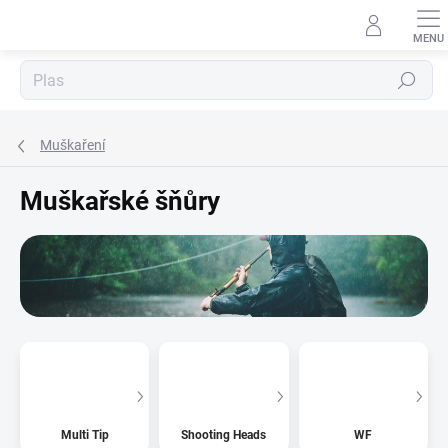
Přejít
na
obsah
Hledat
Muškaření
Muškařské šňůry
Multi Tip
Shooting Heads
WF