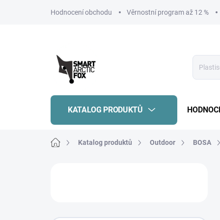
Přejít
Hodnocení obchodu
Věrnostní program až 12 %
na
obsah
KATALOG PRODUKTŮ
HODNOC
Domů
Katalog produktů
Outdoor
BOSA
P
o
s
t
r