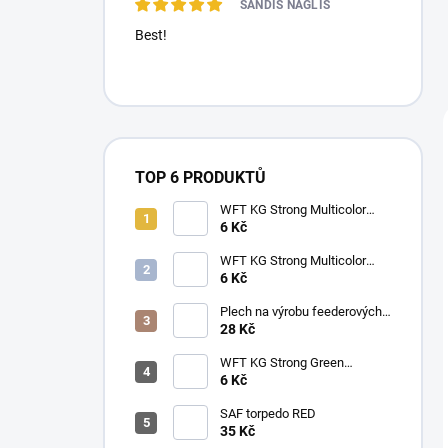
SANDIS NAGLIS
Best!
TOP 6 PRODUKTŮ
WFT KG Strong Multicolor
0.22mm (32kg) metráž
6 Kč
WFT KG Strong Multicolor
0.25mm (39kg) metráž
6 Kč
Plech na výrobu feederových
krmítek
28 Kč
WFT KG Strong Green
0.25mm (39kg) metráž
6 Kč
SAF torpedo RED
35 Kč