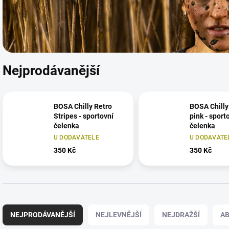
Nejprodávanější
BOSA Chilly Retro
BOSA Chilly
Stripes - sportovní
pink - sport
čelenka
čelenka
U DODAVATELE
U DODAVATE
350 Kč
350 Kč
Ř
a
NEJPRODÁVANĚJŠÍ
NEJLEVNĚJŠÍ
NEJDRAŽŠÍ
A
z