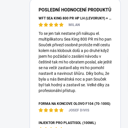
a
n
POSLEDNÍ HODNOCENÍ PRODUKTŮ
n
WFT SEA KING 800 PR HP LH (LEVORUKÝ) + KABELY + PLETENKA
í
MILAN
p
a
To se jen tak nestane při nákupu el.
n
multiplikatoru Sea King 800 PR mi ho pan
e
Souček přivezl osobně protože měl cestu
l
kolem nás klobouk dolů a po druhé když
jsem ho požádal o zaslání návodu v
češtině tak mi ho obratem poslal, ale ještě
se na večír zastavíl aby mi ho pomohl
nastavit a navinout šňůru. Díky bohu, že
byla u nás Benátská noc a pan Souček
byl tak hodný a zastavil se. Velké díky za
profesionální přístup.
FORMA NA KONCOVÉ OLOVO F104 (70-100G)
JOSEF DIVIS
INJEKTOR PRO PLASTISOL (100ML)