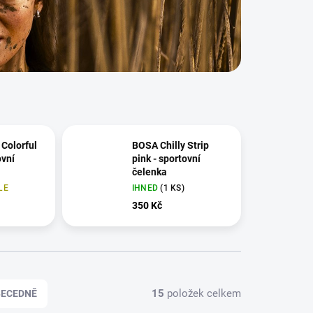
 Colorful
BOSA Chilly Strip
ovní
pink - sportovní
čelenka
LE
IHNED
(1 KS)
350 Kč
15
položek celkem
BECEDNĚ