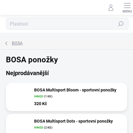
Přejít
na
obsah
Hledat
BOSA
BOSA ponožky
Nejprodávanější
BOSA Multisport Bloom - sportovní ponožky
IHNED
(1 KS)
320 Kč
BOSA Multisport Dots - sportovní ponožky
IHNED
(2 KS)