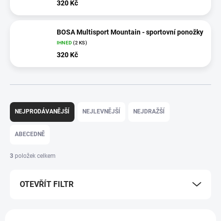
320 Kč
BOSA Multisport Mountain - sportovní ponožky
IHNED
(2 KS)
320 Kč
Ř
a
NEJPRODÁVANĚJŠÍ
NEJLEVNĚJŠÍ
NEJDRAŽŠÍ
z
e
ABECEDNĚ
n
í
3
položek celkem
p
r
OTEVŘÍT FILTR
o
d
u
V
k