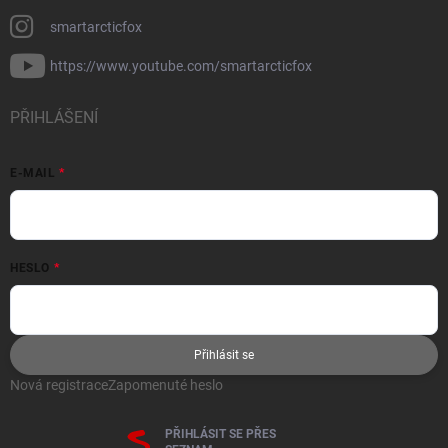
smartarcticfox
https://www.youtube.com/smartarcticfox
PŘIHLÁŠENÍ
E-MAIL
HESLO
Přihlásit se
Nová registrace
Zapomenuté heslo
PŘIHLÁSIT SE PŘES