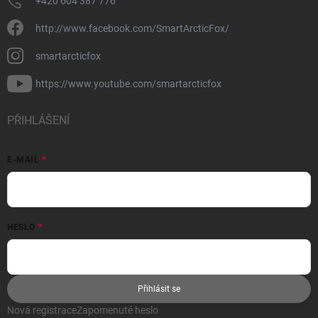
+420 604 387 776
http://www.facebook.com/SmartArcticFox/
smartarcticfox
https://www.youtube.com/smartarcticfox
PŘIHLÁŠENÍ
E-MAIL
HESLO
Přihlásit se
Nová registrace
Zapomenuté heslo