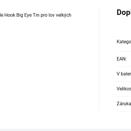
Dop
 Hook Big Eye Tin pro lov velkých
Katego
EAN
:
V bale
Veliko
Záruk