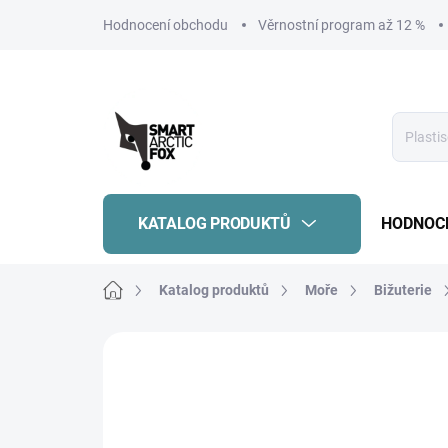
Přejít
Hodnocení obchodu
Věrnostní program až 12 %
na
obsah
KATALOG PRODUKTŮ
HODNOC
Domů
Katalog produktů
Moře
Bižuterie
Neohodnoceno
Podrobnosti hodnoce