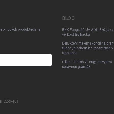
BLOG
ce o nových produktech na
BKK Fangs-62 UA #16–3/0: jak v
velikost trojháčku
Den, který málem skončil na břeh
tuňáci, plachetník a roosterfish v
Kostarice
Pilkin ICE Fish 7–60g: jak vybrat
správnou gramáž
HLÁŠENÍ