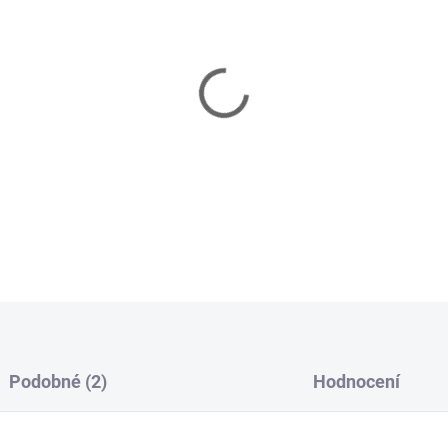
−
+
Špičkový mořský háček Gamak
tuňáků a halibutů.
DETAILNÍ INFORMACE
ZEPTAT SE
HLÍDAT
Podobné (2)
Hodnocení