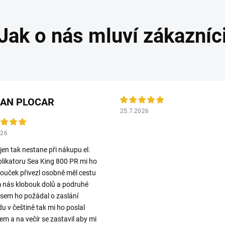
LAN PLOCAR
25.7.2026
026
 jen tak nestane při nákupu el.
plikatoru Sea King 800 PR mi ho
ouček přivezl osobně měl cestu
 nás klobouk dolů a podruhé
jsem ho požádal o zaslání
u v češtině tak mi ho poslal
em a na večír se zastavil aby mi