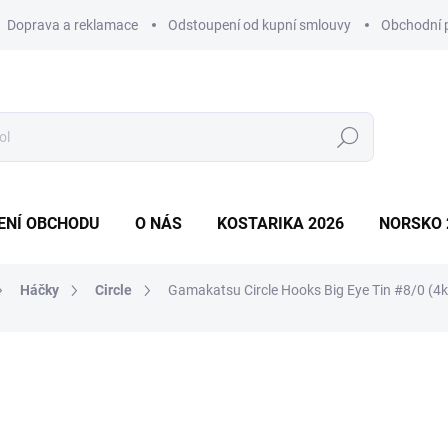
Doprava a reklamace
Odstoupení od kupní smlouvy
Obchodní 
Hledat
ENÍ OBCHODU
O NÁS
KOSTARIKA 2026
NORSKO 
Háčky
Circle
Gamakatsu Circle Hooks Big Eye Tin #8/0 (4k
ní
390 Kč
Měrná
IHNED
(3 KS)
cena: