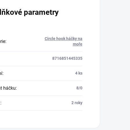
lňkové parametry
Circle hook háčky na
rie
:
moře
8716851445335
ní
:
4 ks
st háčku
:
8/0
a
:
2 roky