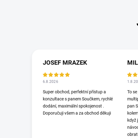
JOSEF MRAZEK
MI
6.8.2026
1.8.2
Super obchod, perfektní přístup a
To se
konzultace s panem Součkem, rychlé
multi
dodání, maximální spokojenost .
pan S
Doporučuji všem a za obchod děkuji
kolem
když 
návod
obrat