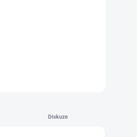
Přidat do košíku
atsu Circle Hook Big Eye Tin pro lov velkých
Diskuze