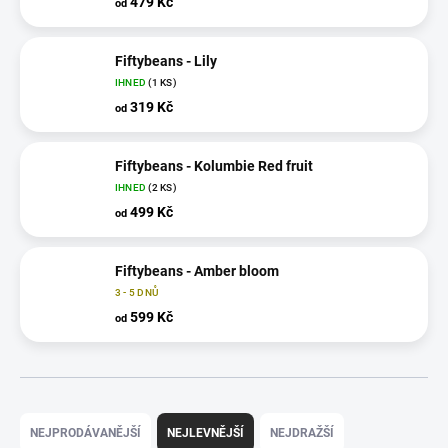
479 Kč
od
Fiftybeans - Lily
IHNED
(1 KS)
319 Kč
od
Fiftybeans - Kolumbie Red fruit
IHNED
(2 KS)
499 Kč
od
Fiftybeans - Amber bloom
3 - 5 DNŮ
599 Kč
od
Ř
a
NEJPRODÁVANĚJŠÍ
NEJLEVNĚJŠÍ
NEJDRAŽŠÍ