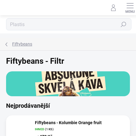
Přejít
na
obsah
Hledat
Fiftybeans
Fiftybeans - Filtr
Nejprodávanější
Fiftybeans - Kolumbie Orange fruit
IHNED
(1 KS)