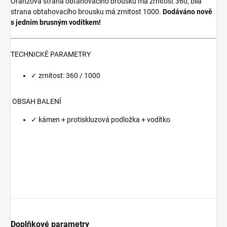
Oranžová strana obtahovacího brousku má zrnitost 360, bílá
strana obtahovacího brousku má zrnitost 1000.
Dodáváno nově
s jedním brusným vodítkem!
TECHNICKÉ PARAMETRY
✓ zrnitost: 360 / 1000
OBSAH BALENÍ
✓ kámen + protiskluzová podložka + vodítko
Doplňkové parametry