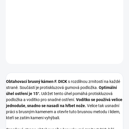
Obtahovací brusný kámen F. DICK
s rozdílnou zrnitostí na každé
straně. Součástí je protiskluzová gumová podložka.
Optimální
úhel ostření je 15°.
Udržet tento úhel pomáhá protiskluzová
podložka a vodítko pro snadné ostření
DETAILNÍ INFORMACE
ZEPTAT SE
HLÍDAT
Obtahovací brusný kámen F. DICK
s rozdílnou zrnitostí na každé
straně. Součástí je protiskluzová gumová podložka.
Optimální
úhel ostření je 15°.
Udržet tento úhel pomáhá protiskluzová
podložka a vodítko pro snadné ostření.
Vodítko se používá velice
jednoduše, snadno se nasadí na hřbet nože.
Velice tak usnadní
práci s brusným kamenem a otevře tuto brusnou metodu i lidem,
kteří se zatím kameni vyhýbali.