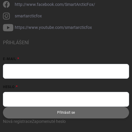
http://www.facebook.com/SmartArcticFox/
smartarcticfox
https://www.youtube.com/smartarcticfox
PŘIHLÁŠENÍ
E-MAIL
HESLO
Přihlásit se
Nová registrace
Zapomenuté heslo