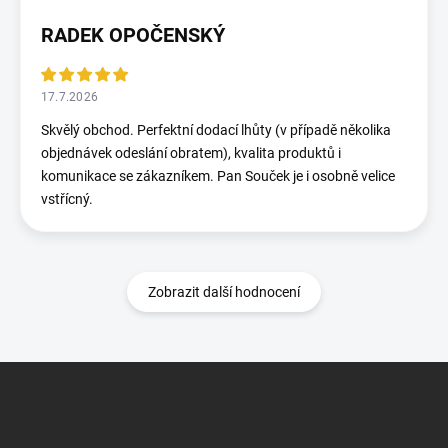
RADEK OPOČENSKÝ
17.7.2026
Skvělý obchod. Perfektní dodací lhůty (v případě několika
objednávek odeslání obratem), kvalita produktů i
komunikace se zákazníkem. Pan Souček je i osobně velice
vstřícný.
Zobrazit další hodnocení
Z
á
p
a