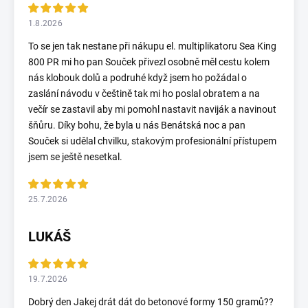
1.8.2026
To se jen tak nestane při nákupu el. multiplikatoru Sea King
800 PR mi ho pan Souček přivezl osobně měl cestu kolem
nás klobouk dolů a podruhé když jsem ho požádal o
zaslání návodu v češtině tak mi ho poslal obratem a na
večír se zastavil aby mi pomohl nastavit naviják a navinout
šňůru. Díky bohu, že byla u nás Benátská noc a pan
Souček si udělal chvilku, stakovým profesionální přístupem
jsem se ještě nesetkal.
25.7.2026
LUKÁŠ
19.7.2026
Dobrý den Jakej drát dát do betonové formy 150 gramů??