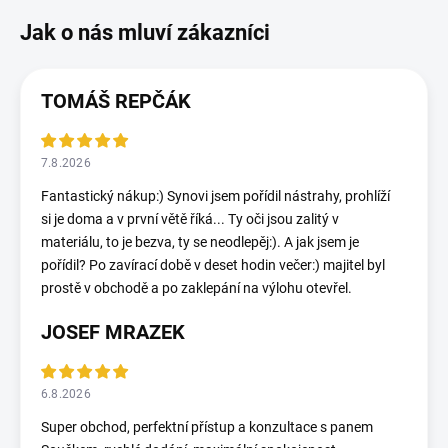
TOMÁŠ REPČÁK
7.8.2026
Fantastický nákup:) Synovi jsem pořídil nástrahy, prohlíží
si je doma a v první větě říká... Ty oči jsou zalitý v
materiálu, to je bezva, ty se neodlepěj:). A jak jsem je
pořídil? Po zavírací době v deset hodin večer:) majitel byl
prostě v obchodě a po zaklepání na výlohu otevřel.
JOSEF MRAZEK
6.8.2026
Super obchod, perfektní přístup a konzultace s panem