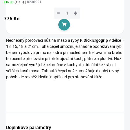
| 8236921
IHNED
(1 KS)
−
+
775 Kč
Do košíku
Neohebný porcovací nůž na maso a ryby
F. Dick Ergogrip
v délce
13, 15, 18 a 21cm. Tuhá čepel umožňuje snadné podřezávání ryb
během rybolovu přímo na lodi a při následném filetování na břehu
ho oceníte především při překrajování kostí, páteře a ploutví. Nůž
samozřejmě využijete celoročně v kuchyni, je ideální ke krájení
větších kusů masa. Zahnutá čepel nože umožňuje dlouhý řezný
pohyb. Je rovněž ideální například pro stahování kůže.
Doplňkové parametry