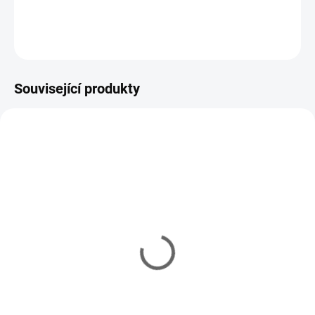
DETAILNÍ INFORMACE
ZEPTAT SE
HLÍDAT
Související produkty
DOPORUČUJEME
9900075
BESTSELLER
U DODAVATELE
Ochranná krytka čepele
F. DICK (21cm)
210 Kč
Do košíku