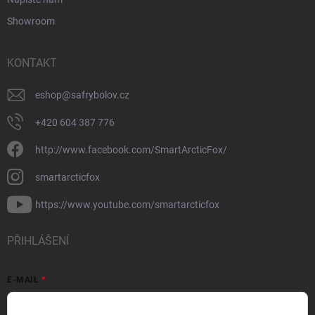
Showroom
KONTAKT
eshop
@
safrybolov.cz
+420 604 387 776
http://www.facebook.com/SmartArcticFox/
smartarcticfox
https://www.youtube.com/smartarcticfox
PŘIHLÁŠENÍ
E-MAIL