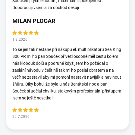
Součkem, rychlé dodání, maximální spokojenost .
Doporučuji všem a za obchod děkuji
MILAN PLOCAR
1.8.2026
To se jen tak nestane při nákupu el. multiplikatoru Sea King
800 PR mi ho pan Souček přivezl osobně měl cestu kolem
nás klobouk dolů a podruhé když jsem ho požádal o
zaslání návodu v češtině tak mi ho poslal obratem a na
večír se zastavil aby mi pomohl nastavit naviják a navinout
šňůru. Díky bohu, že byla u nás Benátská noc a pan
Souček si udělal chvilku, stakovým profesionální přístupem
jsem se ještě nesetkal.
25.7.2026