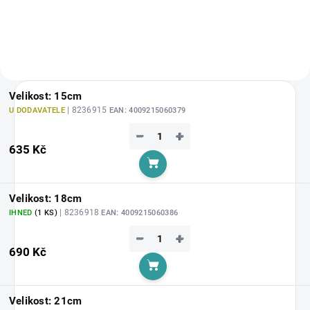
Velikost: 15cm
| 8236915
U DODAVATELE
EAN:
4009215060379
−
+
635 Kč
Do košíku
Velikost: 18cm
| 8236918
IHNED
(1 KS)
EAN:
4009215060386
−
+
690 Kč
Do košíku
Velikost: 21cm