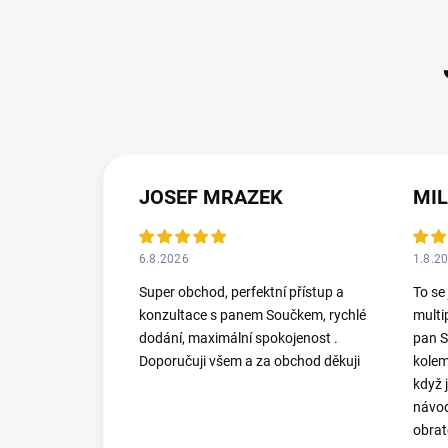
JOSEF MRAZEK
MI
6.8.2026
1.8.2
Super obchod, perfektní přístup a
To se
konzultace s panem Součkem, rychlé
multi
dodání, maximální spokojenost .
pan S
Doporučuji všem a za obchod děkuji
kolem
když 
návod
obrat