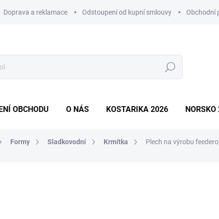
Doprava a reklamace
Odstoupení od kupní smlouvy
Obchodní 
Hledat
ENÍ OBCHODU
O NÁS
KOSTARIKA 2026
NORSKO 
Formy
Sladkovodní
Krmítka
Plech na výrobu feedero
ní
ZNAČKA:
YOUR MOLD
28 Kč
Měrná
IHNED
(38 KS)
cena: