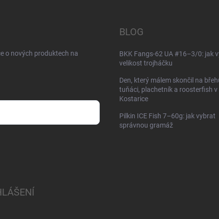
BLOG
ce o nových produktech na
BKK Fangs-62 UA #16–3/0: jak v
velikost trojháčku
Den, který málem skončil na břeh
tuňáci, plachetník a roosterfish v
Kostarice
Pilkin ICE Fish 7–60g: jak vybrat
správnou gramáž
HLÁŠENÍ