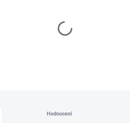
−
+
Originální perforovaný plec
výrobce Your Mold.
DETAILNÍ INFORMACE
ZEPTAT SE
HLÍDAT
Hodnocení