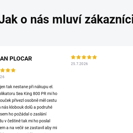
LAN PLOCAR
25.7.2026
026
 jen tak nestane při nákupu el.
plikatoru Sea King 800 PR mi ho
ouček přivezl osobně měl cestu
 nás klobouk dolů a podruhé
jsem ho požádal o zaslání
u v češtině tak mi ho poslal
em a na večír se zastavil aby mi