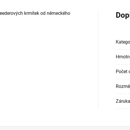
 feederových krmítek od německého
Dop
Katego
Hmotn
Počet 
Rozměr
Záruk