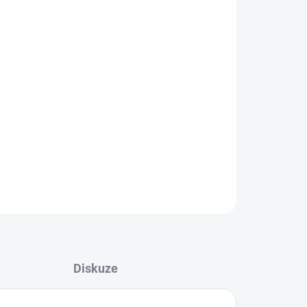
Přidat do košíku
h na výrobu feederových krmítek od německého
Diskuze