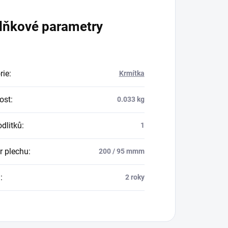
lňkové parametry
rie
:
Krmítka
ost
:
0.033 kg
odlitků
:
1
 plechu
:
200 / 95 mmm
a
:
2 roky