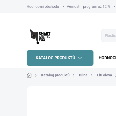
Přejít
Hodnocení obchodu
Věrnostní program až 12 %
na
obsah
KATALOG PRODUKTŮ
HODNOC
Domů
Katalog produktů
Dílna
Lití olova
Neohodnoceno
Podrobnosti hodnoce