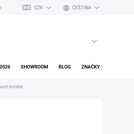
CZK
ČEŠTINA
podmínky
Podmínky ochrany osobních údajů
Napište nám
PRÁZDNÝ KOŠÍK
NÁKUPNÍ
KOŠÍK
2026
SHOWROOM
BLOG
ZNAČKY
vých krmítek