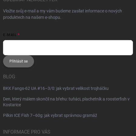
Vložte svůj e-mail a my vám budeme zasílat informace o nových
produktech na našem e-shopu.
E-MAIL
Přihlásit se
BLOG
BKK Fangs-62 UA #16–3/0: jak vybrat velikost trojháčku
Den, který málem skončil na břehu: tuňáci, plachetník a roosterfish v
Kostarice
Pilkin ICE Fish 7–60g: jak vybrat správnou gramáž
INFORMACE PRO VÁS