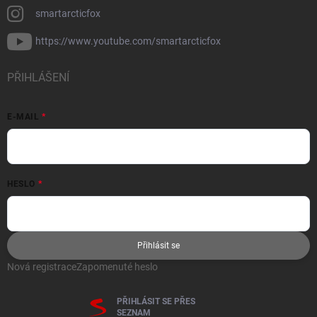
smartarcticfox
https://www.youtube.com/smartarcticfox
PŘIHLÁŠENÍ
E-MAIL
HESLO
Přihlásit se
Nová registrace
Zapomenuté heslo
PŘIHLÁSIT SE PŘES
SEZNAM