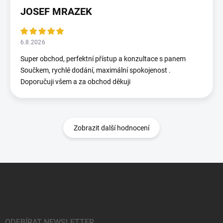
JOSEF MRAZEK
6.8.2026
Super obchod, perfektní přístup a konzultace s panem
Součkem, rychlé dodání, maximální spokojenost .
Doporučuji všem a za obchod děkuji
Zobrazit další hodnocení
Z
á
p
a
t
í
ODEBÍRAT NEWSLETTER