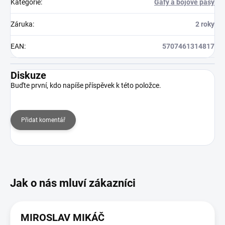
Kategorie
:
Gafy a bojové pásy
Záruka
:
2 roky
EAN
:
5707461314817
Diskuze
Buďte první, kdo napíše příspěvek k této položce.
Přidat komentář
MIROSLAV MIKÁČ