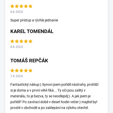
8.8.2026
Super prístup a rýchle jednanie
KAREL TOMENDÁL
8.8.2026
TOMÁŠ REPČÁK
7.8.2026
Fantastický nákup:) Synovi jsem pořídil nástrahy, prohlíží
si je doma a v první větě říká... Ty oči jsou zalitý v
materiálu, to je bezva, ty se neodlepěj:). A jak jsem je
pořídil? Po zavírací době v deset hodin večer:) majitel byl
prostě v obchodě a po zaklepání na výlohu otevřel.