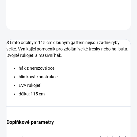
DETAILNÍ INFORMACE
ZEPTAT SE
HLÍDAT
S tímto odolným 115 cm dlouhým gaffem nejsou žádné ryby
velké. Vynikající pomocník pro zdolání velké tresky nebo halibuta.
Dvojité rukojeti a masivní hák.
hák z nerezové oceli
hliníková konstrukce
EVA rukojeť
délka: 115 cm
Doplňkové parametry