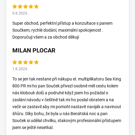
6.8.2026
Super obchod, perfektní přístup a konzultace s panem
Součkem, rychlé dodání, maximální spokojenost .
Doporučuji všem a za obchod děkuji
MILAN PLOCAR
1.8.2026
To se jen tak nestane při nákupu el. multiplikatoru Sea King
800 PR mi ho pan Souček přivezl osobně měl cestu kolem
nás klobouk dolů a podruhé když jsem ho požádal o
zaslání návodu v češtině tak mi ho poslal obratem a na
večír se zastavil aby mi pomohl nastavit naviják a navinout
šňůru. Díky bohu, že byla u nás Benátská noc a pan
Souček si udělal chvilku, stakovým profesionální přístupem
jsem se ještě nesetkal.