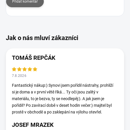
Přidat komentář
TOMÁŠ REPČÁK
7.8.2026
Fantastický nákup:) Synovi jsem pořídil nástrahy, prohlíží
si je doma a v první větě říká... Ty oči jsou zalitý v
materiálu, to je bezva, ty se neodlepěj:). A jak jsem je
pořídil? Po zavírací době v deset hodin večer:) majitel byl
prostě v obchodě a po zaklepání na výlohu otevřel.
JOSEF MRAZEK