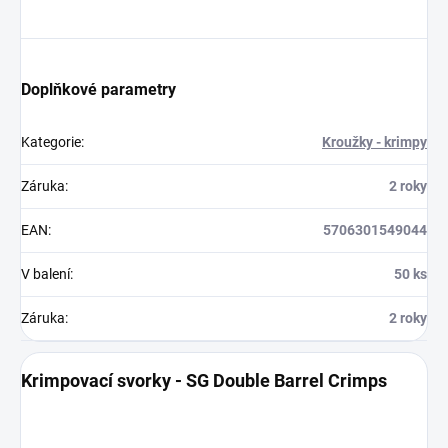
Doplňkové parametry
Kategorie
:
Kroužky - krimpy
Záruka
:
2 roky
EAN
:
5706301549044
V balení
:
50 ks
Záruka
:
2 roky
Krimpovací svorky - SG Double Barrel Crimps