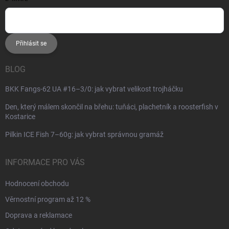
Přihlásit se
BLOG
BKK Fangs-62 UA #16–3/0: jak vybrat velikost trojháčku
Den, který málem skončil na břehu: tuňáci, plachetník a roosterfish v
Kostarice
Pilkin ICE Fish 7–60g: jak vybrat správnou gramáž
INFORMACE PRO VÁS
Hodnocení obchodu
Věrnostní program až 12 %
Doprava a reklamace