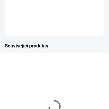
Krimpovací svorky (1mm) na rybářské návazce z monofilu
.
Nezbytný doplněk k přípravě mono / fluorokarbonových návazců
před jigy na halibuty a velké tresky.
DETAILNÍ INFORMACE
ZEPTAT SE
HLÍDAT
Související produkty
DOPORUČUJEME
SVE/71892
73955
IHNED
IHNED
(2 KS)
(2 KS)
Krimpovací kleště
Savage Gear Splitring