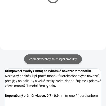
Savage Gear Crimp and
Mix 7 mm (10+10ks)
Cut Plier
99 Kč
358 Kč
Do košíku
Do košíku
Zobrazit všechny související produkty
Krimpovací svorky (1mm) na rybářské návazce z monofilu
.
Nezbytný doplněk k přípravě mono / fluorokarbonových návazců
před jigy na halibuty a velké tresky. Velmi doporučujeme k přípravě
všech montáží k mořskému rybolovu.
Doporučený průměr vlasce: 0.7 - 0.9mm
(mono / fluorokarbon)