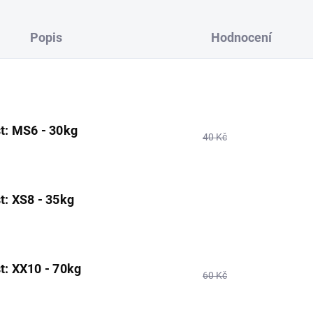
Popis
Hodnocení
st: MS6 - 30kg
40 Kč
t: XS8 - 35kg
st: XX10 - 70kg
60 Kč