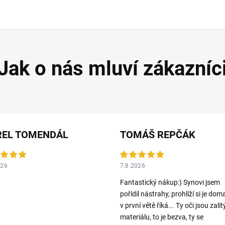
REL TOMENDÁL
TOMÁŠ REPČÁK
026
7.8.2026
Fantastický nákup:) Synovi jsem
pořídil nástrahy, prohlíží si je dom
v první větě říká... Ty oči jsou zalit
materiálu, to je bezva, ty se