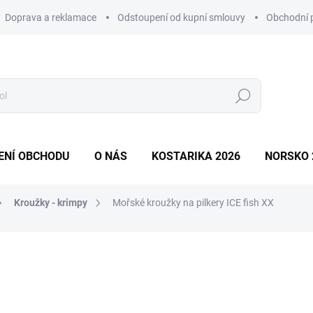
Doprava a reklamace
Odstoupení od kupní smlouvy
Obchodní 
Hledat
ENÍ OBCHODU
O NÁS
KOSTARIKA 2026
NORSKO 
Kroužky - krimpy
Mořské kroužky na pilkery ICE fish XX
ní
ZNAČKA:
ICE FISH
od 36 Kč
od
32
Měrná
Zvolte variantu
cena: