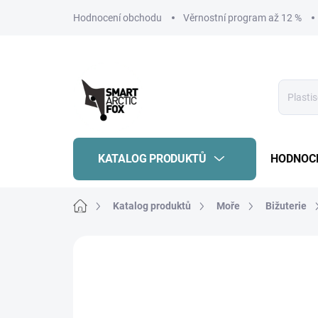
Přejít
Hodnocení obchodu
Věrnostní program až 12 %
na
obsah
KATALOG PRODUKTŮ
HODNOC
Domů
Katalog produktů
Moře
Bižuterie
Neohodnoceno
Podrobnosti hodnoce