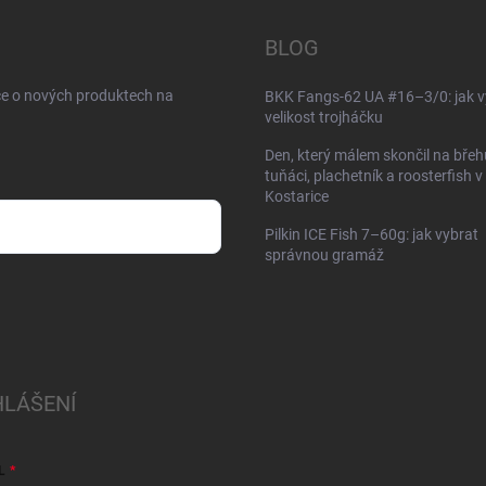
BLOG
ce o nových produktech na
BKK Fangs-62 UA #16–3/0: jak v
velikost trojháčku
Den, který málem skončil na břeh
tuňáci, plachetník a roosterfish v
Kostarice
Pilkin ICE Fish 7–60g: jak vybrat
správnou gramáž
HLÁŠENÍ
L