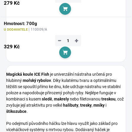
279 Kč
Do košíku
Hmotnost: 700g
| 110009/A
U DODAVATELE
−
+
329 Kč
Do košíku
Magická koule ICE Fish
je univerzální nástraha určená pro
hlubinný
mořský rybolov
. Díky kulatému tvaru a optimálnímu
těžišti se spouští přímo ke dnu, kde udržuje nástrahu ve stabilní
poloze a napodobuje přirozený pohyb ryby. Nejlépe funguje v
kombinaci s kusem
sledě
,
makrely
nebo filetovanou
treskou
, což
zvyšuje její atraktivitu pro velké
halibuty
,
tresky
,
mníky
i
štikozubce
.
Po odejmutí původního háčku lze hlavu využít jako základ pro
víceháčkové systémy s mrtvou rybou. Dodávaný háček je