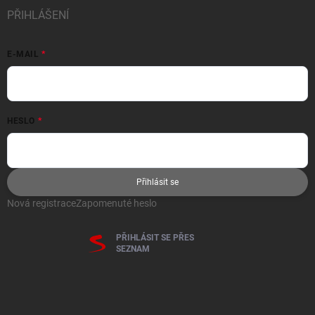
PŘIHLÁŠENÍ
E-MAIL
HESLO
Přihlásit se
Nová registrace
Zapomenuté heslo
PŘIHLÁSIT SE PŘES
SEZNAM