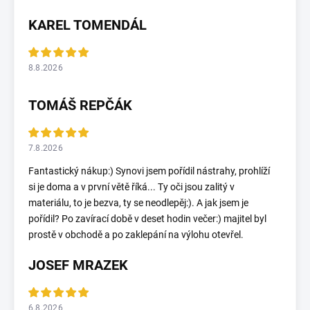
KAREL TOMENDÁL
8.8.2026
TOMÁŠ REPČÁK
7.8.2026
Fantastický nákup:) Synovi jsem pořídil nástrahy, prohlíží
si je doma a v první větě říká... Ty oči jsou zalitý v
materiálu, to je bezva, ty se neodlepěj:). A jak jsem je
pořídil? Po zavírací době v deset hodin večer:) majitel byl
prostě v obchodě a po zaklepání na výlohu otevřel.
JOSEF MRAZEK
6.8.2026