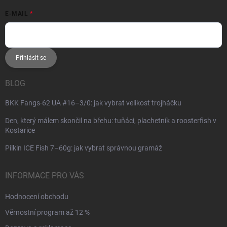
E-MAIL
Přihlásit se
BLOG
BKK Fangs-62 UA #16–3/0: jak vybrat velikost trojháčku
Den, který málem skončil na břehu: tuňáci, plachetník a roosterfish v
Kostarice
Pilkin ICE Fish 7–60g: jak vybrat správnou gramáž
INFORMACE PRO VÁS
Hodnocení obchodu
Věrnostní program až 12 %