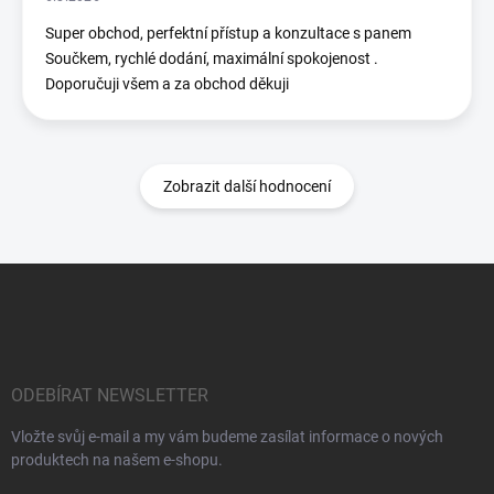
Super obchod, perfektní přístup a konzultace s panem
Součkem, rychlé dodání, maximální spokojenost .
Doporučuji všem a za obchod děkuji
Zobrazit další hodnocení
Z
á
p
a
t
í
ODEBÍRAT NEWSLETTER
Vložte svůj e-mail a my vám budeme zasílat informace o nových
produktech na našem e-shopu.