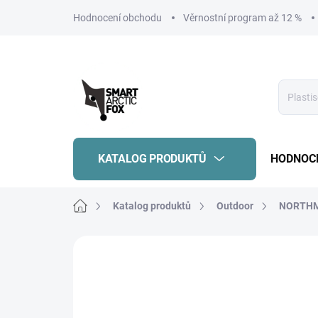
Přejít
Hodnocení obchodu
Věrnostní program až 12 %
na
obsah
KATALOG PRODUKTŮ
HODNOC
Domů
Katalog produktů
Outdoor
NORTH
Neohodnoceno
Podrobnosti hodnoce