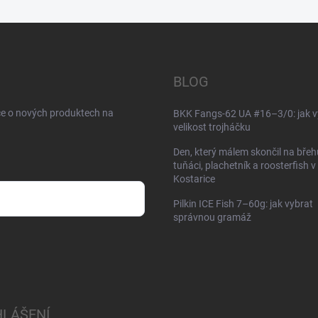
BLOG
ce o nových produktech na
BKK Fangs-62 UA #16–3/0: jak v
velikost trojháčku
Den, který málem skončil na břeh
tuňáci, plachetník a roosterfish v
Kostarice
Pilkin ICE Fish 7–60g: jak vybrat
správnou gramáž
HLÁŠENÍ