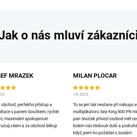
SEF MRAZEK
MILAN PLOCAR
026
1.8.2026
 obchod, perfektní přístup a
To se jen tak nestane při nákupu el
ltace s panem Součkem, rychlé
multiplikatoru Sea King 800 PR mi
í, maximální spokojenost .
pan Souček přivezl osobně měl ce
učuji všem a za obchod děkuji
kolem nás klobouk dolů a podruh
když jsem ho požádal o zaslání