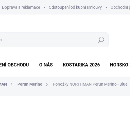
Doprava a reklamace
Odstoupení od kupní smlouvy
Obchodní 
Hledat
ENÍ OBCHODU
O NÁS
KOSTARIKA 2026
NORSKO 
MAN
Perun Merino
Ponožky NORTHMAN Perun Merino - Blue
ní
359 Kč
Měrná
Zvolte variantu
cena: