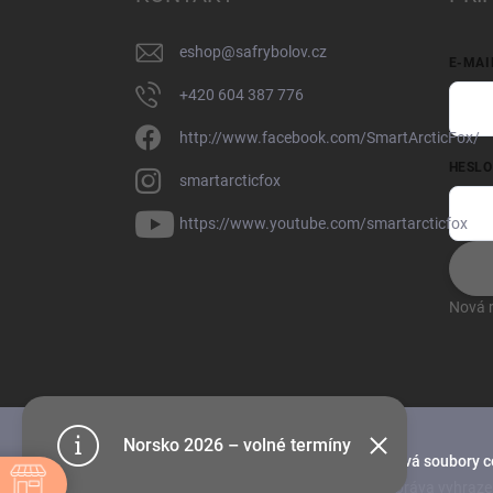
eshop
@
safrybolov.cz
E-MAI
+420 604 387 776
http://www.facebook.com/SmartArcticFox/
HESLO
smartarcticfox
https://www.youtube.com/smartarcticfox
Nová r
Norsko 2026 – volné termíny
Tento web používá soubory c
Copyright 2026
SAF rybolov
. Všechna práva vyhraze