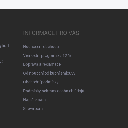
INFORMACE PRO VÁS
ybrat
Hodnocení obchodu
Věrnostní program až 12 %
u:
Doprava a reklamace
Odstoupení od kupní smlouvy
Obchodní podmínky
Podmínky ochrany osobních údajů
Napište nám
Showroom