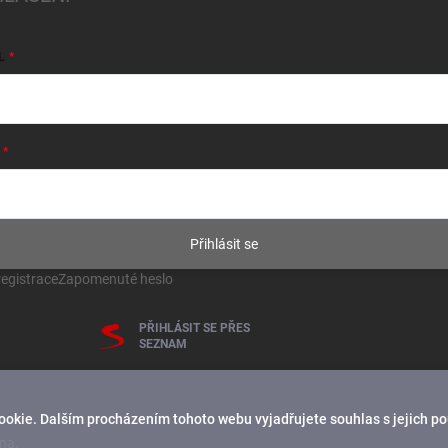
L
Přihlásit se
egistrace
Zapomenuté heslo
PŘIHLÁSIT SE PŘES
SEZNAM
ookie. Dalším procházením tohoto webu vyjadřujete souhlas s jejich p
na.