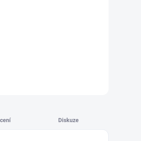
N Perun
podniknete výlet v nepříznivém počasí
zaručeně Vás zahřejí. 100% česká ponožka, jako
kvalitnější směsi vln.
Jedná se o jednu z
hu
.
cení
Diskuze