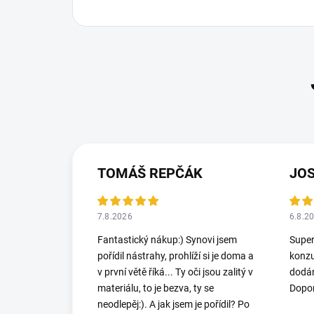
TOMÁŠ REPČÁK
JO
7.8.2026
6.8.2
Fantastický nákup:) Synovi jsem
Super
pořídil nástrahy, prohlíží si je doma a
konzu
v první větě říká... Ty oči jsou zalitý v
dodán
materiálu, to je bezva, ty se
Dopor
neodlepěj:). A jak jsem je pořídil? Po