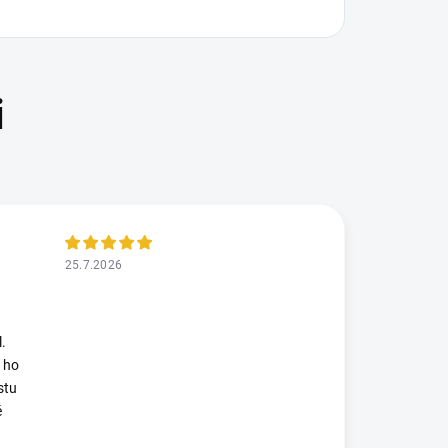
25.7.2026
.
 ho
stu
é