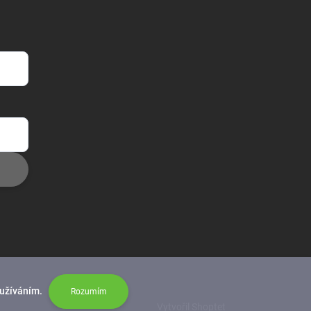
oužíváním.
Rozumím
Vytvořil Shoptet