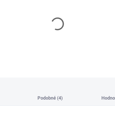
Ať už v ponožkách
NORTHMA
nebo strávíte čas na chatě, 
od babičky vyrobená z té nej
nejteplejších ponožek na tr
DETAILNÍ INFORMACE
ZEPTAT SE
HLÍDAT
Podobné (4)
Hodno