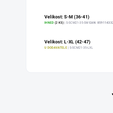
Velikost: S-M (36-41)
IHNED
(2 KS)
| S-SCM21-35-SM
EAN:
85911433
Velikost: L-XL (42-47)
U DODAVATELE
| S-SCM21-35-LXL