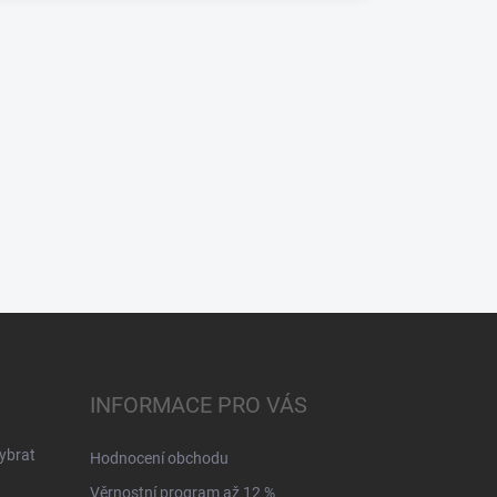
INFORMACE PRO VÁS
ybrat
Hodnocení obchodu
Věrnostní program až 12 %