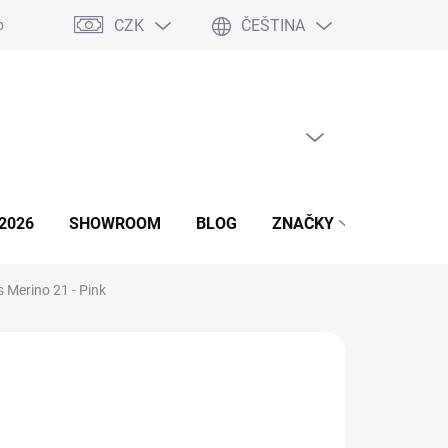
CZK
ČEŠTINA
podmínky
Podmínky ochrany osobních údajů
Napište nám
PRÁZDNÝ KOŠÍK
NÁKUPNÍ
KOŠÍK
2026
SHOWROOM
BLOG
ZNAČKY
Merino 21 - Pink