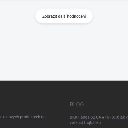
Zobrazit další hodnocení
BLOG
ce o nových produktech na
BKK Fangs-62 UA #16–3/0: jak v
velikost trojháčku