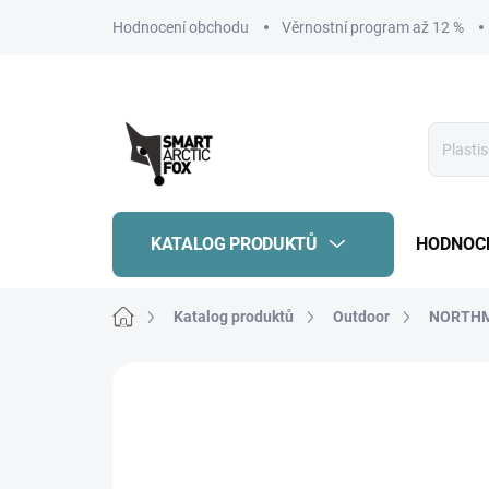
Přejít
Hodnocení obchodu
Věrnostní program až 12 %
na
obsah
KATALOG PRODUKTŮ
HODNOC
Domů
Katalog produktů
Outdoor
NORTH
Neohodnoceno
Podrobnosti hodnoce