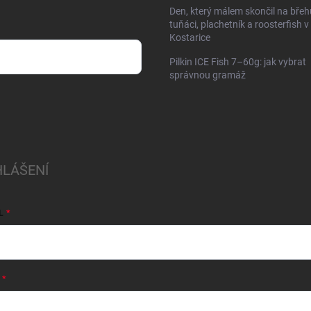
Den, který málem skončil na břeh
tuňáci, plachetník a roosterfish v
Kostarice
Pilkin ICE Fish 7–60g: jak vybrat
správnou gramáž
HLÁŠENÍ
L