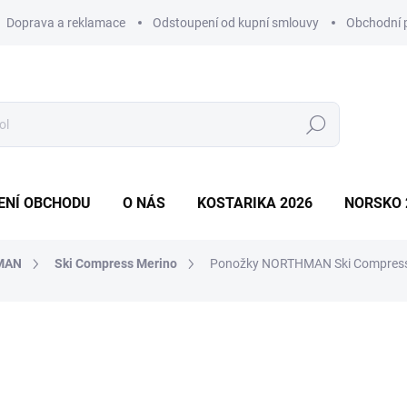
Doprava a reklamace
Odstoupení od kupní smlouvy
Obchodní 
Hledat
ENÍ OBCHODU
O NÁS
KOSTARIKA 2026
NORSKO 
MAN
Ski Compress Merino
Ponožky NORTHMAN Ski Compress 
ní
759 Kč
Měrná
Zvolte variantu
cena: