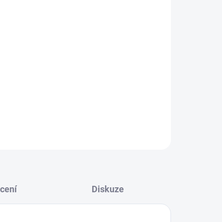
ss Merino 21
je přepracovaný model naši
o tu nejlepší
Merino vlnu
; vzniká tak ideální
onožky. Merino vlna ponožce dodává potřebné
 takže i v chladném zimním počasí bude vaše noho
cení
Diskuze