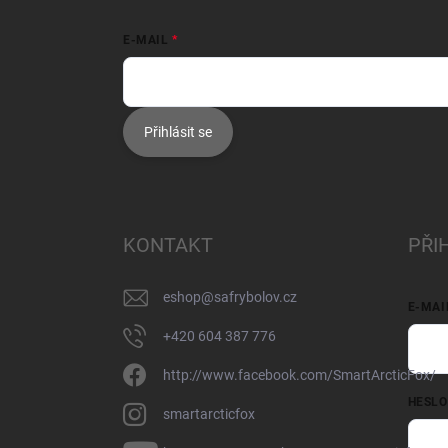
E-MAIL
Přihlásit se
KONTAKT
PŘI
eshop
@
safrybolov.cz
E-MAI
+420 604 387 776
http://www.facebook.com/SmartArcticFox/
HESLO
smartarcticfox