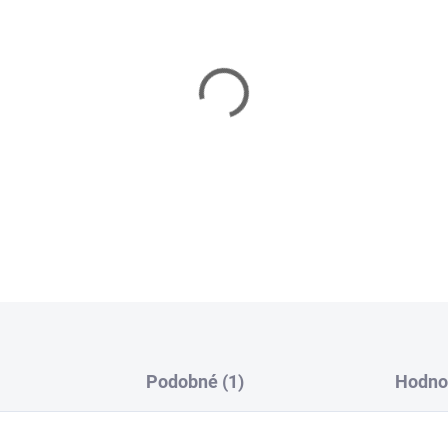
Ponožky
NORTHMAN Compre
kompresní ponožky doplněný 
spojení kompresní a zimní p
termoizolačních vlastnosti,
v teple.
DETAILNÍ INFORMACE
ZEPTAT SE
HLÍDAT
Podobné (1)
Hodno