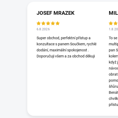
JOSEF MRAZEK
MI
6.8.2026
1.8.2
Super obchod, perfektní přístup a
To se
konzultace s panem Součkem, rychlé
multi
dodání, maximální spokojenost .
pan S
Doporučuji všem a za obchod děkuji
kolem
když 
návod
obrat
pomoh
šňůru
Benát
chvil
příst