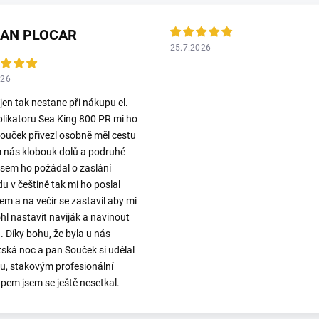
LAN PLOCAR
25.7.2026
026
 jen tak nestane při nákupu el.
plikatoru Sea King 800 PR mi ho
ouček přivezl osobně měl cestu
 nás klobouk dolů a podruhé
jsem ho požádal o zaslání
u v češtině tak mi ho poslal
em a na večír se zastavil aby mi
l nastavit naviják a navinout
. Díky bohu, že byla u nás
ská noc a pan Souček si udělal
ku, stakovým profesionální
upem jsem se ještě nesetkal.