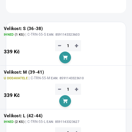
ZEPTAT SE
HLÍDAT
Velikost: S (36-38)
| C-TRN-55-S
IHNED
(1 KS)
EAN:
8591143323603
−
+
339 Kč
Do košíku
Velikost: M (39-41)
| C-TRN-55-M
U DODAVATELE
EAN:
8591143323610
−
+
339 Kč
Do košíku
Velikost: L (42-44)
| C-TRN-55-L
IHNED
(2 KS)
EAN:
8591143323627