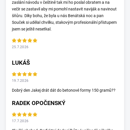
zaslání návodu v češtině tak mi ho poslal obratem a na
večír se zastavil aby mi pomohl nastavit naviják a navinout
šňůru. Díky bohu, že byla u nás Benátská noc a pan
Souček si udělal chvilku, stakovým profesionální přístupem
jsem se ještě nesetkal.
25.7.2026
LUKÁŠ
19.7.2026
Dobrý den Jakej drát dát do betonové formy 150 gramů??
RADEK OPOČENSKÝ
17.7.2026