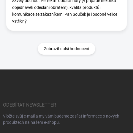
Skvělý obchod. Perfektní dodací lhůty (v případě několika
objednávek odeslání obratem), kvalita produktů i
komunikace se zákazníkem. Pan Souček je i osobně velice
vstřícný.
Zobrazit další hodnocení
Z
á
p
a
t
í
ODEBÍRAT NEWSLETTER
Vložte svůj e-mail a my vám budeme zasílat informace o nových
produktech na našem e-shopu.