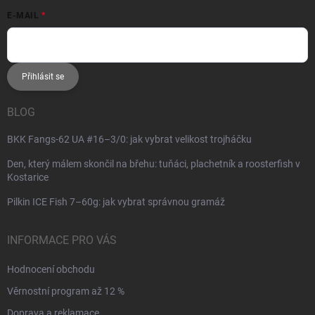
E-MAIL
Přihlásit se
BLOG
BKK Fangs-62 UA #16–3/0: jak vybrat velikost trojháčku
Den, který málem skončil na břehu: tuňáci, plachetník a roosterfish v
Kostarice
Pilkin ICE Fish 7–60g: jak vybrat správnou gramáž
INFORMACE PRO VÁS
Hodnocení obchodu
Věrnostní program až 12 %
Doprava a reklamace