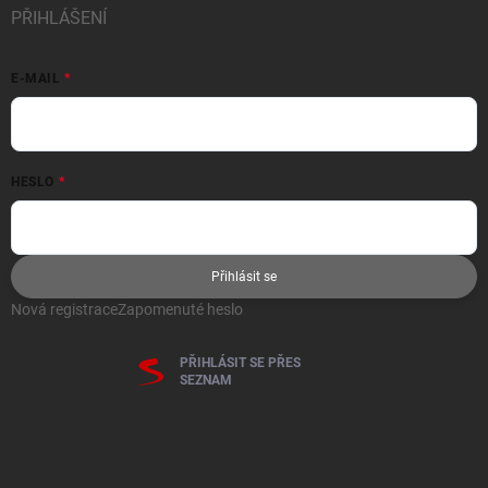
PŘIHLÁŠENÍ
E-MAIL
HESLO
Přihlásit se
Nová registrace
Zapomenuté heslo
PŘIHLÁSIT SE PŘES
SEZNAM