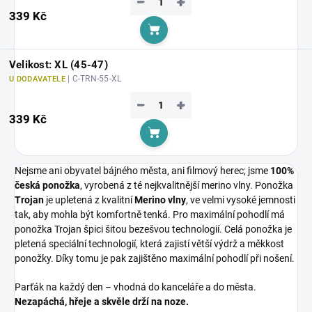
−
+
339 Kč
Do košíku
Velikost: XL (45-47)
| C-TRN-55-XL
U DODAVATELE
−
+
339 Kč
Do košíku
Nejsme ani obyvatel bájného města, ani filmový herec; jsme
100%
česká ponožka
, vyrobená z té nejkvalitnější merino vlny. Ponožka
Trojan
je upletená z kvalitní
Merino vlny
, ve velmi vysoké jemnosti
tak, aby mohla být komfortně tenká. Pro maximální pohodlí má
ponožka Trojan špici šitou bezešvou technologií. Celá ponožka je
pletená speciální technologií, která zajistí větší výdrž a měkkost
ponožky. Díky tomu je pak zajištěno maximální pohodlí při nošení.
Parťák na každý den – vhodná do kanceláře a do města.
Nezapáchá, hřeje a skvěle drží na noze.