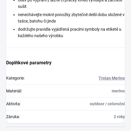
oděv po vyprání z lázně či pračky ihned vyndejte a začněte
sušit
nenechávejte mokré ponožky zbytečně delší dobu složené v
tašce, batohu či jinde
dodržujte pravidla vyjádřená pracími symboly na etiketě u
každého našeho výrobku
Doplňkové parametry
Kategorie
:
Trojan Merino
Materiál
:
merino
Aktivita
:
outdoor / celoroční
Záruka
:
2 roky