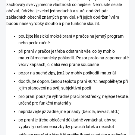
zachovaly své výjimečné vlastnosti co nejdéle. Nemusíte se ale
obávat, údržba je velmi jednoduchá a stačí dodržet pár
základních obecně známých pravidel. Při jejich dodržení Vám
budou naše výrobky dlouho a plně funkčně sloužit.
použijte klasické mokré praní v pračce na jemný program
nebo perte ručně
při praní v pračce je třeba odstranit vše, co by mohlo
materiál mechanicky poškodit. Pozor proto na zapomenuté
věci v kapsách, či další věci prané současně
pozor na suché zipy, jenž by mohly poškodit materiál
dodržujte doporučenou teplotu praní 40°C, nespoléhejte při
jejím stanovení na svůj subjektivní pocit
pro praní použijte výhradně prací prostředky, nejlépe tekuté,
určené pro funkční materiály
nepřidávejte již žádné jiné přísady (bělidla, aviváž, atd.)
po praní je třeba oblečení důkladně vymáchat, aby se
vyplavily i sebemenší zbytky pracích látek a nečistot