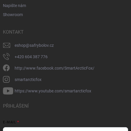
Napište nám
Showroom
KONTAKT
eshop
@
safrybolov.cz
+420 604 387 776
http://www.facebook.com/SmartArcticFox/
smartarcticfox
https://www.youtube.com/smartarcticfox
PŘIHLÁŠENÍ
E-MAIL