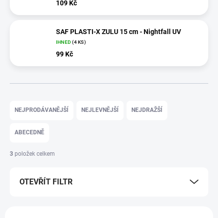
109 Kč
SAF PLASTI-X ZULU 15 cm - Nightfall UV
IHNED
(4 KS)
99 Kč
Ř
a
NEJPRODÁVANĚJŠÍ
NEJLEVNĚJŠÍ
NEJDRAŽŠÍ
z
e
ABECEDNĚ
n
í
3
položek celkem
p
r
OTEVŘÍT FILTR
o
d
u
V
k