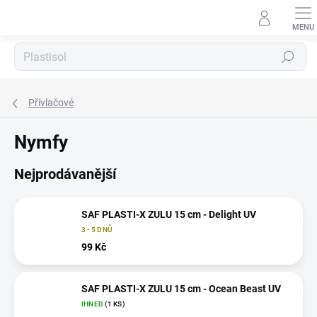
Přejít
na
obsah
Hledat
Přívlačové
Nymfy
Nejprodávanější
SAF PLASTI-X ZULU 15 cm - Delight UV
3 - 5 DNŮ
99 Kč
SAF PLASTI-X ZULU 15 cm - Ocean Beast UV
IHNED
(1 KS)