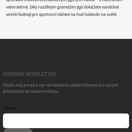
k
velmi šetrné. Díky rozdílným gramážím jigů dokážete namíchat
y
smrtící koktejl pro sportovní vláčení na moři kdekoliv na světě.
v
ý
p
i
s
Z
u
á
p
a
t
í
ODEBÍRAT NEWSLETTER
Vložte svůj e-mail a my vám budeme zasílat informace o nových
produktech na našem e-shopu.
E-MAIL