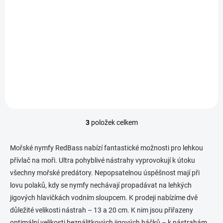
IHNED
(1 KS)
SAF PLASTI-X ZULU 15 cm - Ocean Beast UV
109 Kč
Do košíku
3
položek celkem
O
v
l
Mořské nymfy RedBass nabízí fantastické možnosti pro lehkou
á
přívlač na moři. Ultra pohyblivé nástrahy vyprovokují k útoku
d
všechny mořské predátory. Nepopsatelnou úspěšnost mají při
a
c
lovu polaků, kdy se nymfy nechávají propadávat na lehkých
í
jigových hlavičkách vodním sloupcem. K prodeji nabízíme dvě
p
důležité velikosti nástrah – 13 a 20 cm. K nim jsou přiřazeny
r
v
optimální velikosti beználitkových jigových háčků – k nástrahám