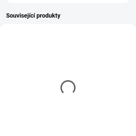
Související produkty
VARIANTY
VARIANTY
19300
11147
IHNED
U DODAVATELE
(5 KS)
Koncové olovo na moře
Vláčecí háčky - zvukové
125 Kč
od
10/0
65 Kč
Detail
Do košíku