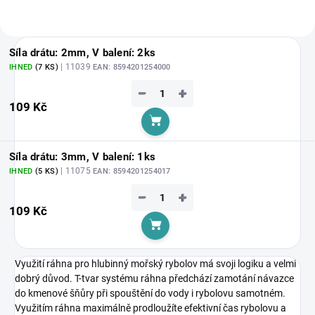
Síla drátu: 2mm, V balení: 2ks
| 11039
IHNED
(7 KS)
EAN:
8594201254000
−
+
109 Kč
Do košíku
Síla drátu: 3mm, V balení: 1ks
| 11075
IHNED
(5 KS)
EAN:
8594201254017
−
+
109 Kč
Do košíku
Využití ráhna pro hlubinný mořský rybolov má svoji logiku a velmi
dobrý důvod. T-tvar systému ráhna předchází zamotání návazce
do kmenové šňůry při spouštění do vody i rybolovu samotném.
Využitím ráhna maximálně prodloužíte efektivní čas rybolovu a