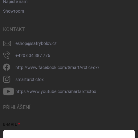
Napište nám
Showroom
KONTAKT
eshop
@
safrybolov.cz
+420 604 387 776
http://www.facebook.com/SmartArcticFox/
smartarcticfox
https://www.youtube.com/smartarcticfox
PŘIHLÁŠENÍ
E-MAIL