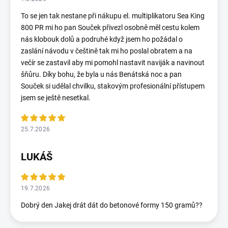
To se jen tak nestane při nákupu el. multiplikatoru Sea King
800 PR mi ho pan Souček přivezl osobně měl cestu kolem
nás klobouk dolů a podruhé když jsem ho požádal o
zaslání návodu v češtině tak mi ho poslal obratem a na
večír se zastavil aby mi pomohl nastavit naviják a navinout
šňůru. Díky bohu, že byla u nás Benátská noc a pan
Souček si udělal chvilku, stakovým profesionální přístupem
jsem se ještě nesetkal.
25.7.2026
LUKÁŠ
19.7.2026
Dobrý den Jakej drát dát do betonové formy 150 gramů??