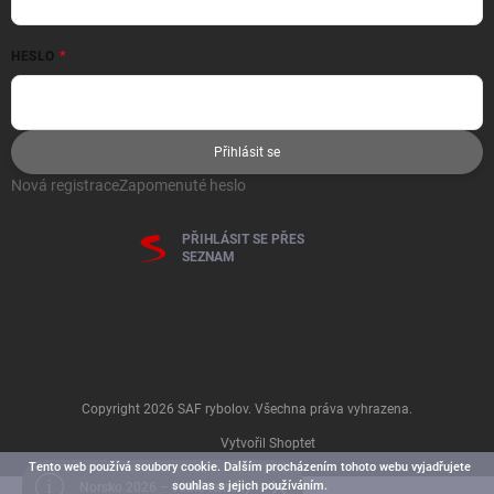
HESLO
Přihlásit se
Nová registrace
Zapomenuté heslo
PŘIHLÁSIT SE PŘES
SEZNAM
Copyright 2026
SAF rybolov
. Všechna práva vyhrazena.
Vytvořil Shoptet
Tento web používá soubory cookie. Dalším procházením tohoto webu vyjadřujete
souhlas s jejich používáním.
Norsko 2026 – volné termíny