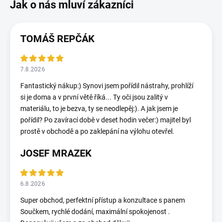
TOMÁŠ REPČÁK
7.8.2026
Fantastický nákup:) Synovi jsem pořídil nástrahy, prohlíží
si je doma a v první větě říká... Ty oči jsou zalitý v
materiálu, to je bezva, ty se neodlepěj:). A jak jsem je
pořídil? Po zavírací době v deset hodin večer:) majitel byl
prostě v obchodě a po zaklepání na výlohu otevřel.
JOSEF MRAZEK
6.8.2026
Super obchod, perfektní přístup a konzultace s panem
Součkem, rychlé dodání, maximální spokojenost .