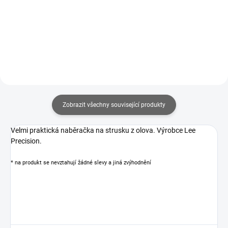
2555
300 Kč
Detail
Do košíku
Zobrazit všechny související produkty
Velmi praktická naběračka na strusku z olova. Výrobce Lee
Precision.
* na produkt se nevztahují žádné slevy a jiná zvýhodnění