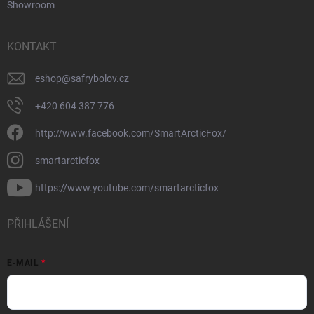
Showroom
KONTAKT
eshop
@
safrybolov.cz
+420 604 387 776
http://www.facebook.com/SmartArcticFox/
smartarcticfox
https://www.youtube.com/smartarcticfox
PŘIHLÁŠENÍ
E-MAIL