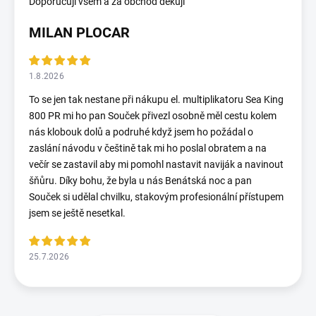
Doporučuji všem a za obchod děkuji
MILAN PLOCAR
1.8.2026
To se jen tak nestane při nákupu el. multiplikatoru Sea King
800 PR mi ho pan Souček přivezl osobně měl cestu kolem
nás klobouk dolů a podruhé když jsem ho požádal o
zaslání návodu v češtině tak mi ho poslal obratem a na
večír se zastavil aby mi pomohl nastavit naviják a navinout
šňůru. Díky bohu, že byla u nás Benátská noc a pan
Souček si udělal chvilku, stakovým profesionální přístupem
jsem se ještě nesetkal.
25.7.2026