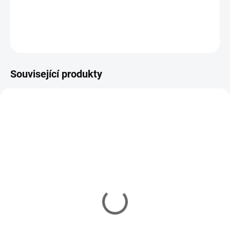
DETAILNÍ INFORMACE
ZEPTAT SE
HLÍDAT
Související produkty
LEE/90948
PM2555
IHNED
(3 KS)
MOMENTÁLNĚ NEDOSTUPNÉ
Základní ochrana při
Elektrická pec na olovo
práci v olovem -
Lee Pro 4-20
respirátor FFP3 MOLDEX
4 099 Kč