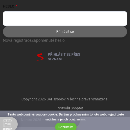
HESLO
Přihlásit se
Nová registrace
Zapomenuté heslo
PŘIHLÁSIT SE PŘES
SEZNAM
Copyright 2026
SAF rybolov
. Všechna práva vyhrazena.
Vytvořil Shoptet
Tento web používá soubory cookie. Dalším procházením tohoto webu vyjadřujete
souhlas s jejich používáním.
Norsko 2026 – volné termíny
Rozumím
Zobrazit