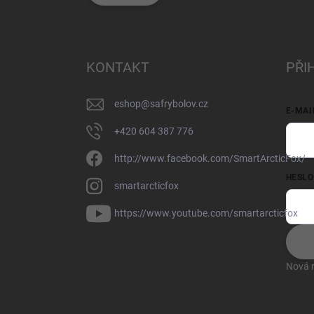
KONTAKT
PŘI
eshop
@
safrybolov.cz
E-MAI
+420 604 387 776
http://www.facebook.com/SmartArcticFox/
HESLO
smartarcticfox
https://www.youtube.com/smartarcticfox
Nová r