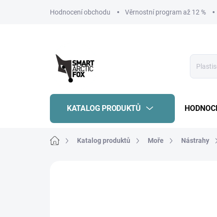
Přejít
Hodnocení obchodu
Věrnostní program až 12 %
na
obsah
KATALOG PRODUKTŮ
HODNOC
Domů
Katalog produktů
Moře
Nástrahy
Neohodnoceno
Podrobnosti hodnoce
AKCE
OUTLET