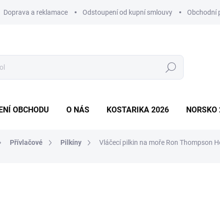
Doprava a reklamace
Odstoupení od kupní smlouvy
Obchodní 
Hledat
ENÍ OBCHODU
O NÁS
KOSTARIKA 2026
NORSKO 
Přívlačové
Pilkíny
Vláčecí pilkin na moře Ron Thompson H
ní
ZNAČKA:
RON THOMPSON
149 Kč
75 Kč