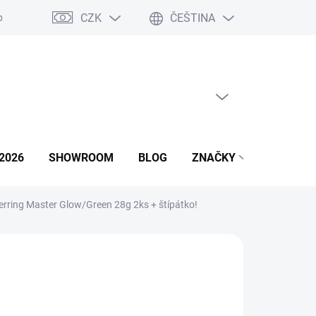
CZK
ČEŠTINA
podmínky
Podmínky ochrany osobních údajů
Napište nám
PRÁZDNÝ KOŠÍK
NÁKUPNÍ
KOŠÍK
2026
SHOWROOM
BLOG
ZNAČKY
erring Master Glow/Green 28g 2ks + štípátko!