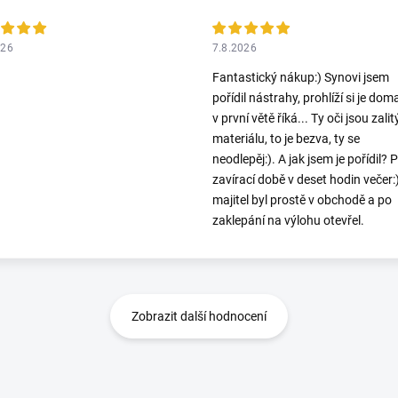
026
7.8.2026
Fantastický nákup:) Synovi jsem
pořídil nástrahy, prohlíží si je dom
v první větě říká... Ty oči jsou zalit
materiálu, to je bezva, ty se
neodlepěj:). A jak jsem je pořídil? 
zavírací době v deset hodin večer:
majitel byl prostě v obchodě a po
zaklepání na výlohu otevřel.
Zobrazit další hodnocení