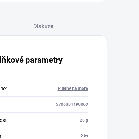
Diskuze
lňkové parametry
rie
:
Pilkíny na moře
5706301490063
ost
:
28 g
ní
:
2 ks