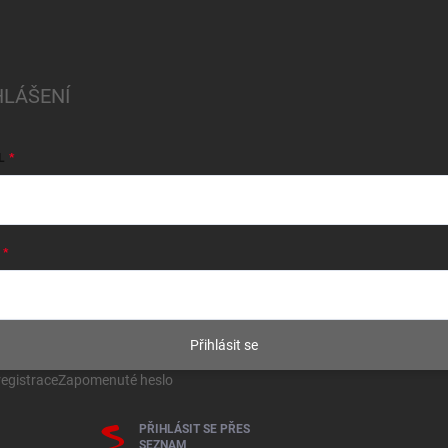
HLÁŠENÍ
L
Přihlásit se
egistrace
Zapomenuté heslo
PŘIHLÁSIT SE PŘES
SEZNAM