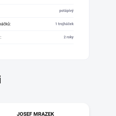
potápivý
háčků
:
1 trojháček
a
:
2 roky
JOSEF MRAZEK