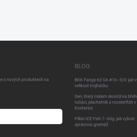
BLOG
ce o nových produktech na
BKK Fangs-62 UA #16–3/0: jak v
velikost trojháčku
Den, který málem skončil na břeh
tuňáci, plachetník a roosterfish v
Kostarice
Pilkin ICE Fish 7–60g: jak vybrat
správnou gramáž