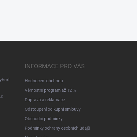
INFORMACE PRO VÁS
ybrat
Hodnocení obchodu
Věrnostní program až 12 %
u:
Doprava a reklamace
Odstoupení od kupní smlouvy
Obchodní podmínky
Podmínky ochrany osobních údajů