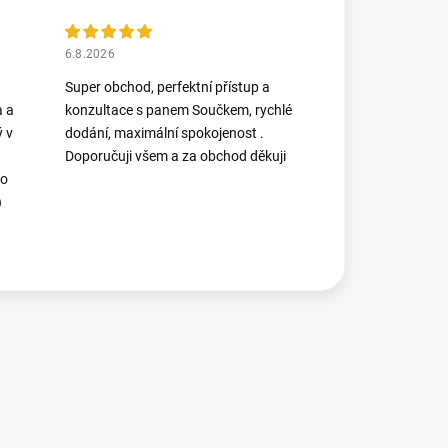
6.8.2026
Super obchod, perfektní přístup a
a a
konzultace s panem Součkem, rychlé
ý v
dodání, maximální spokojenost .
Doporučuji všem a za obchod děkuji
Po
)