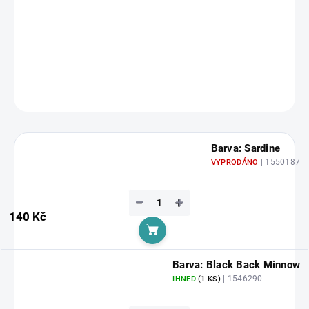
mořských pstruhů. Osvědčená nástraha pro
jezerní, mořský
rybolov i přívlač na lososích řekách
. Abu Toby skvěle pracuje při
klasické přívlači i trollingu.
DETAILNÍ INFORMACE
ZEPTAT SE
HLÍDAT
Barva: Sardine
| 1550187
VYPRODÁNO
−
+
140 Kč
Do košíku
Barva: Black Back Minnow
| 1546290
IHNED
(1 KS)