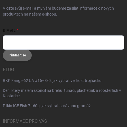
Vložte svůj e-mail a my vám budeme zasílat informace o nových
produktech na našem e-shopu.
E-MAIL
Přihlásit se
BLOG
BKK Fangs-62 UA #16–3/0: jak vybrat velikost trojháčku
Den, který málem skončil na břehu: tuňáci, plachetník a roosterfish v
Kostarice
Pilkin ICE Fish 7–60g: jak vybrat správnou gramáž
INFORMACE PRO VÁS