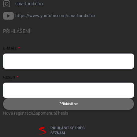
smartarcticfox
https://www.youtube.com/smartarcticfox
PŘIHLÁŠENÍ
E-MAIL
HESLO
Přihlásit se
Nová registrace
Zapomenuté heslo
PŘIHLÁSIT SE PŘES
SEZNAM