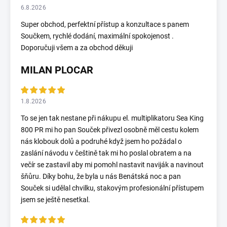
6.8.2026
Super obchod, perfektní přístup a konzultace s panem
Součkem, rychlé dodání, maximální spokojenost .
Doporučuji všem a za obchod děkuji
MILAN PLOCAR
1.8.2026
To se jen tak nestane při nákupu el. multiplikatoru Sea King
800 PR mi ho pan Souček přivezl osobně měl cestu kolem
nás klobouk dolů a podruhé když jsem ho požádal o
zaslání návodu v češtině tak mi ho poslal obratem a na
večír se zastavil aby mi pomohl nastavit naviják a navinout
šňůru. Díky bohu, že byla u nás Benátská noc a pan
Souček si udělal chvilku, stakovým profesionální přístupem
jsem se ještě nesetkal.