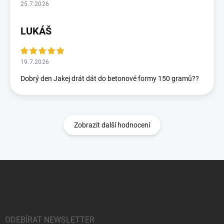
25.7.2026
LUKÁŠ
19.7.2026
Dobrý den Jakej drát dát do betonové formy 150 gramů??
Zobrazit další hodnocení
Z
á
p
a
t
í
ODEBÍRAT NEWSLETTER