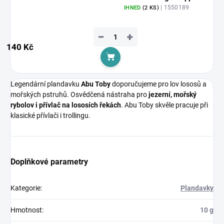
| 1550189
IHNED
(2 KS)
−
+
140 Kč
Do košíku
Legendární plandavku
Abu Toby
doporučujeme pro lov lososů a
mořských pstruhů. Osvědčená nástraha pro
jezerní, mořský
rybolov i přívlač na lososích řekách
. Abu Toby skvěle pracuje při
klasické přívlači i trollingu.
Doplňkové parametry
Kategorie
:
Plandavky
Hmotnost
:
10 g