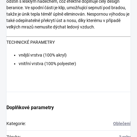
odstín s lesklým nádechem, což efektně doplňuje celý design
beranice. Ve spodní části je klip, umožňující sepnutí pod bradou,
takže je únik tepla téměř úplně eliminován. Nespornou výhodou je
také odepínatelné překrytí úst a nosu, díky kterému v případě
velkých mrazů nemusíte dýchat ledový vzduch.
TECHNICKÉ PARAMETRY
vnější vrstva (100% akryl)
vnitřní vrstva (100% polyester)
Doplňkové parametry
Kategorie
:
Oblečení