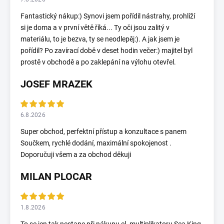
Fantastický nákup:) Synovi jsem pořídil nástrahy, prohlíží
si je doma a v první větě říká... Ty oči jsou zalitý v
materiálu, to je bezva, ty se neodlepěj:). A jak jsem je
pořídil? Po zavírací době v deset hodin večer:) majitel byl
prostě v obchodě a po zaklepání na výlohu otevřel.
JOSEF MRAZEK
6.8.2026
Super obchod, perfektní přístup a konzultace s panem
Součkem, rychlé dodání, maximální spokojenost .
Doporučuji všem a za obchod děkuji
MILAN PLOCAR
1.8.2026