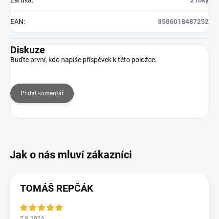
Záruka
:
2 roky
EAN
:
8586018487252
Diskuze
Buďte první, kdo napíše příspěvek k této položce.
Přidat komentář
TOMÁŠ REPČÁK
7.8.2026