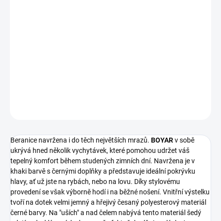
Beranice navržena i do těch největších mrazů.
BOYAR
v sobě
ukrývá hned několik vychytávek, které pomohou udržet váš
tepelný komfort během studených zimních dní. Navržena je v
khaki barvě s černými doplňky a představuje ideální pokrývku
hlavy, ať už jste na rybách, nebo na lovu.
DETAILNÍ INFORMACE
ZEPTAT SE
HLÍDAT
Beranice navržena i do těch největších mrazů.
BOYAR
v sobě
ukrývá hned několik vychytávek, které pomohou udržet váš
tepelný komfort během studených zimních dní. Navržena je v
khaki barvě s černými doplňky a představuje ideální pokrývku
hlavy, ať už jste na rybách, nebo na lovu. Díky stylovému
provedení se však výborně hodí i na běžné nošení. Vnitřní výstelku
tvoří na dotek velmi jemný a hřejivý česaný polyesterový materiál
černé barvy. Na "uších" a nad čelem nabývá tento materiál šedý