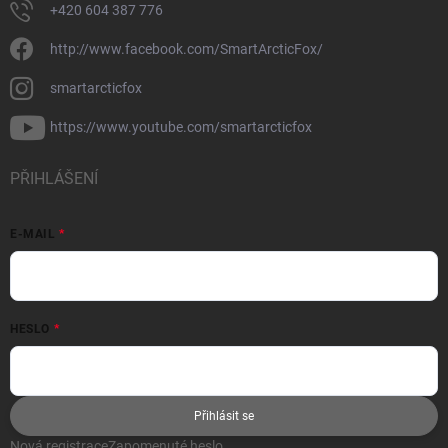
+420 604 387 776
http://www.facebook.com/SmartArcticFox/
smartarcticfox
https://www.youtube.com/smartarcticfox
PŘIHLÁŠENÍ
E-MAIL
HESLO
Přihlásit se
Nová registrace
Zapomenuté heslo