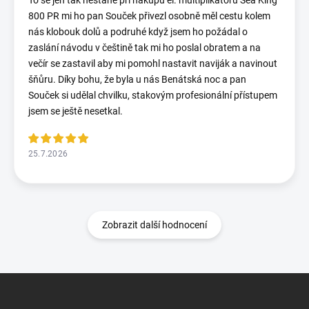
To se jen tak nestane při nákupu el. multiplikatoru Sea King
800 PR mi ho pan Souček přivezl osobně měl cestu kolem
nás klobouk dolů a podruhé když jsem ho požádal o
zaslání návodu v češtině tak mi ho poslal obratem a na
večír se zastavil aby mi pomohl nastavit naviják a navinout
šňůru. Díky bohu, že byla u nás Benátská noc a pan
Souček si udělal chvilku, stakovým profesionální přístupem
jsem se ještě nesetkal.
25.7.2026
Zobrazit další hodnocení
Z
á