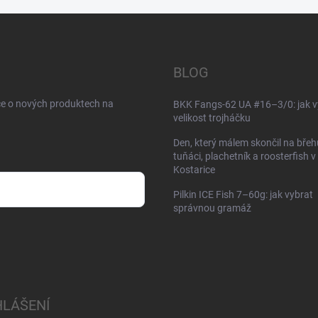
BLOG
ce o nových produktech na
BKK Fangs-62 UA #16–3/0: jak v
velikost trojháčku
Den, který málem skončil na břeh
tuňáci, plachetník a roosterfish v
Kostarice
Pilkin ICE Fish 7–60g: jak vybrat
správnou gramáž
HLÁŠENÍ