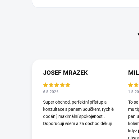
JOSEF MRAZEK
MI
6.8.2026
1.8.2
Super obchod, perfektní přístup a
To se
konzultace s panem Součkem, rychlé
multi
dodání, maximální spokojenost .
pan S
Doporučuji všem a za obchod děkuji
kolem
když 
návod