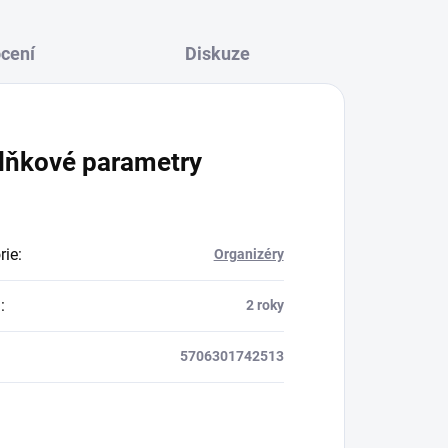
cení
Diskuze
lňkové parametry
rie
:
Organizéry
a
:
2 roky
5706301742513