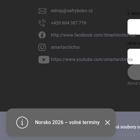
eshop
@
safrybolov.cz
E-MAI
+420 604 387 776
http://www.facebook.com/SmartArcticFox/
HESLO
smartarcticfox
https://www.youtube.com/smartarcticfox
Nová r
Norsko 2026 – volné termíny
Tento web používá soubory c
Copyright 2026
SAF rybolov
. Všechna práva vyhraze