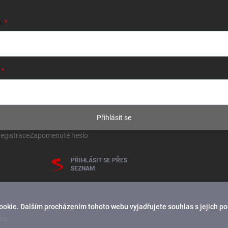
L
Přihlásit se
egistrace
Zapomenuté heslo
PŘIHLÁSIT SE PŘES
SEZNAM
ookie. Dalším procházením tohoto webu vyjadřujete souhlas s jejich p
na.