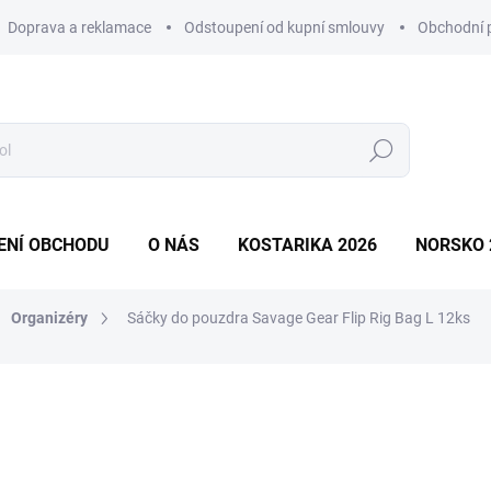
Doprava a reklamace
Odstoupení od kupní smlouvy
Obchodní 
Hledat
ENÍ OBCHODU
O NÁS
KOSTARIKA 2026
NORSKO 
Organizéry
Sáčky do pouzdra Savage Gear Flip Rig Bag L 12ks
ní
ZNAČKA:
SAVAGE GEAR
399 Kč
Měrná
IHNED
(5 KS)
cena: