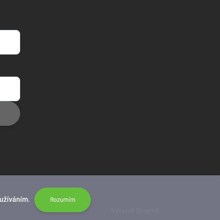
oužíváním.
Rozumím
Vytvořil Shoptet