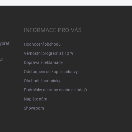
INFORMACE PRO VÁS
ybrat
Hodnocení obchodu
Věrnostní program až 12 %
u:
Doprava a reklamace
Odstoupení od kupní smlouvy
Obchodní podmínky
Podmínky ochrany osobních údajů
Napište nám
Showroom