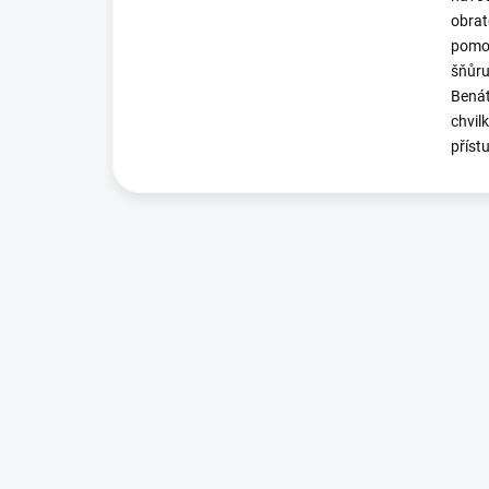
obrat
pomoh
šňůru
Benát
chvil
příst