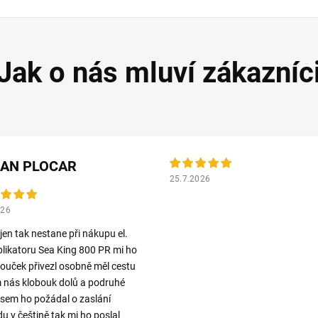
LAN PLOCAR
25.7.2026
026
 jen tak nestane při nákupu el.
plikatoru Sea King 800 PR mi ho
ouček přivezl osobně měl cestu
 nás klobouk dolů a podruhé
jsem ho požádal o zaslání
u v češtině tak mi ho poslal