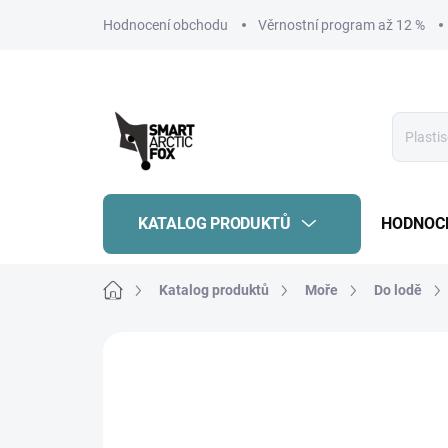
Přejít
Hodnocení obchodu
Věrnostní program až 12 %
na
obsah
KATALOG PRODUKTŮ
HODNOC
Domů
Katalog produktů
Moře
Do lodě
Neohodnoceno
Podrobnosti hodnoce