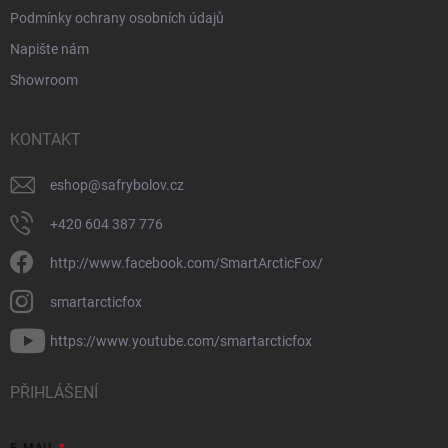
Podmínky ochrany osobních údajů
Napište nám
Showroom
KONTAKT
eshop
@
safrybolov.cz
+420 604 387 776
http://www.facebook.com/SmartArcticFox/
smartarcticfox
https://www.youtube.com/smartarcticfox
PŘIHLÁŠENÍ
E-MAIL