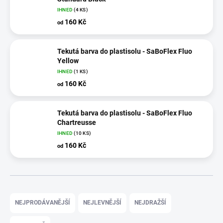
IHNED
(4 KS)
160 Kč
od
Tekutá barva do plastisolu - SaBoFlex Fluo
Yellow
IHNED
(1 KS)
160 Kč
od
Tekutá barva do plastisolu - SaBoFlex Fluo
Chartreusse
IHNED
(10 KS)
160 Kč
od
Ř
a
NEJPRODÁVANĚJŠÍ
NEJLEVNĚJŠÍ
NEJDRAŽŠÍ
z