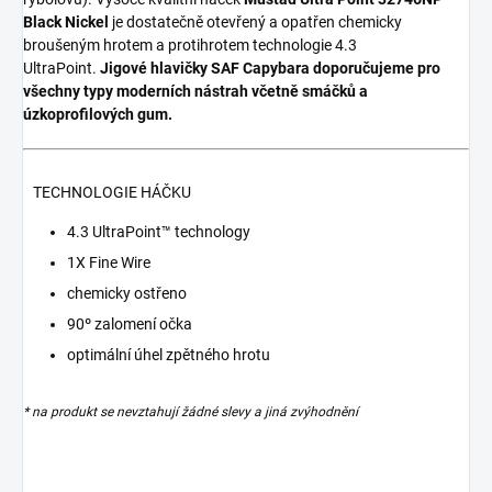
Black Nickel
je dostatečně otevřený a opatřen chemicky
broušeným hrotem a protihrotem technologie 4.3
UltraPoint.
Jigové hlavičky SAF Capybara doporučujeme pro
všechny typy moderních nástrah včetně smáčků a
úzkoprofilových gum.
TECHNOLOGIE HÁČKU
4.3 UltraPoint™ technology
1X Fine Wire
chemicky ostřeno
90º zalomení očka
optimální úhel zpětného hrotu
* na produkt se nevztahují žádné slevy a jiná zvýhodnění