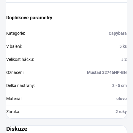
Doplňkové parametry
Kategorie
:
Capybara
V balení
:
5 ks
Velikost háčku
:
# 2
Označení
:
Mustad 32746NP-BN
Délka nástrahy
:
3 - 5 cm
Materiál
:
olovo
Záruka
:
2 roky
Diskuze