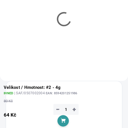
IHNED
1 - 3 DNY
(1 KS)
WFT KG Strong -
WFT KG Strong 0.08mm
0.08mm (10kg) -
(10kg) - Green
Chartreuse
656 Kč
od
632 Kč
od
Detail
Detail
Velikost / Hmotnost: #2 - 4g
| SAF/0507002004
IHNED
EAN:
8594201251986
80 Kč
−
+
64 Kč
Do košíku