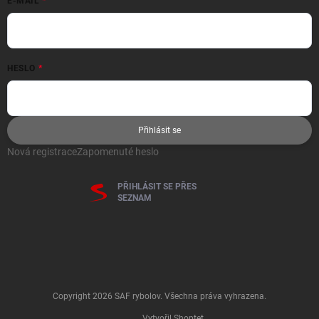
E-MAIL
HESLO
Přihlásit se
Nová registrace
Zapomenuté heslo
PŘIHLÁSIT SE PŘES
SEZNAM
Copyright 2026
SAF rybolov
. Všechna práva vyhrazena.
Vytvořil Shoptet