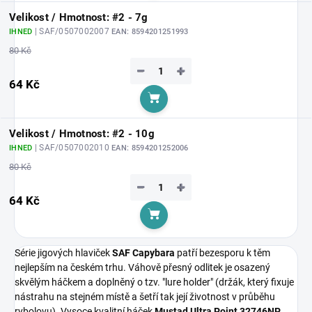
Velikost / Hmotnost: #2 - 7g
| SAF/0507002007
IHNED
EAN:
8594201251993
80 Kč
−
+
64 Kč
Do košíku
Velikost / Hmotnost: #2 - 10g
| SAF/0507002010
IHNED
EAN:
8594201252006
80 Kč
−
+
64 Kč
Do košíku
Série jigových hlaviček
SAF Capybara
patří bezesporu k těm
nejlepším na českém trhu. Váhově přesný odlitek je osazený
skvělým háčkem a doplněný o tzv. "lure holder" (držák, který fixuje
nástrahu na stejném místě a šetří tak její životnost v průběhu
rybolovu). Vysoce kvalitní háček
Mustad Ultra Point 32746NP