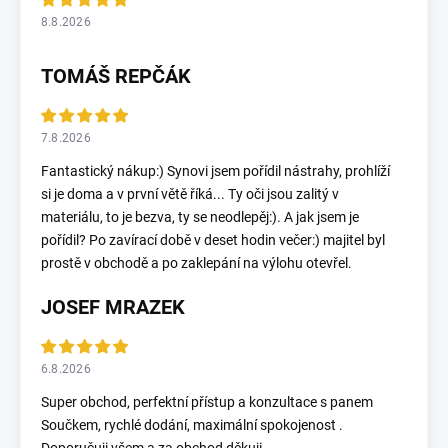
8.8.2026
TOMÁŠ REPČÁK
7.8.2026
Fantastický nákup:) Synovi jsem pořídil nástrahy, prohlíží
si je doma a v první větě říká... Ty oči jsou zalitý v
materiálu, to je bezva, ty se neodlepěj:). A jak jsem je
pořídil? Po zavírací době v deset hodin večer:) majitel byl
prostě v obchodě a po zaklepání na výlohu otevřel.
JOSEF MRAZEK
6.8.2026
Super obchod, perfektní přístup a konzultace s panem
Součkem, rychlé dodání, maximální spokojenost .
Doporučuji všem a za obchod děkuji