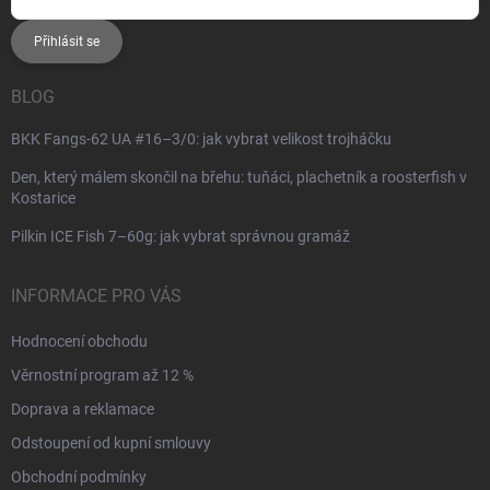
Přihlásit se
BLOG
BKK Fangs-62 UA #16–3/0: jak vybrat velikost trojháčku
Den, který málem skončil na břehu: tuňáci, plachetník a roosterfish v
Kostarice
Pilkin ICE Fish 7–60g: jak vybrat správnou gramáž
INFORMACE PRO VÁS
Hodnocení obchodu
Věrnostní program až 12 %
Doprava a reklamace
Odstoupení od kupní smlouvy
Obchodní podmínky