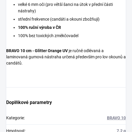
velké 6 mm oči (pro větší šanci na útok v přední části
nástrahy)
střední frekvence (candáti a okouni zbožňují)
100% ruční výroba v ČR
100% bez toxických změkčovadel
BRAVO 10 cm - Glitter Orange UV
je ručně odlévaná a
laminovaná gumová nástraha určená především pro lov okounů a
candátů.
Doplňkové parametry
Kategorie
:
BRAVO 10
Hmotnost
:
7.2 g