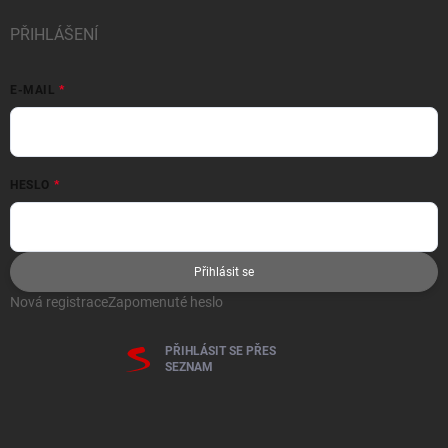
PŘIHLÁŠENÍ
E-MAIL
HESLO
Přihlásit se
Nová registrace
Zapomenuté heslo
PŘIHLÁSIT SE PŘES
SEZNAM