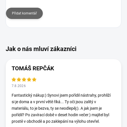
Přidat komentář
TOMÁŠ REPČÁK
7.8.2026
Fantastický nákup:) Synovi jsem pořídil nástrahy, prohlíží
si je doma a v první větě říká... Ty oči jsou zalitý v
materiálu, to je bezva, ty se neodlepěj:). A jak jsem je
pořídil? Po zavírací době v deset hodin večer:) majitel byl
prostě v obchodě a po zaklepání na výlohu otevřel.