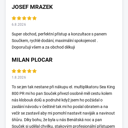
JOSEF MRAZEK
6.8.2026
Super obchod, perfektní přístup a konzultace s panem
Součkem, rychlé dodání, maximální spokojenost .
Doporučuji všem a za obchod děkuji
MILAN PLOCAR
1.8.2026
To se jen tak nestane při nákupu el. multiplikatoru Sea King
800 PR mi ho pan Souček přivezl osobně měl cestu kolem
nás klobouk dolů a podruhé když jsem ho požádal o
zaslání návodu v češtině tak mi ho poslal obratem a na
večír se zastavil aby mi pomohl nastavit naviják a navinout
šňůru. Díky bohu, že byla u nás Benátská noc a pan
Souček si udělal chvilku, stakovým profesionální přístupem