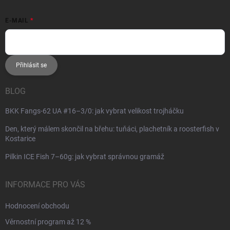
E-MAIL
Přihlásit se
BLOG
BKK Fangs-62 UA #16–3/0: jak vybrat velikost trojháčku
Den, který málem skončil na břehu: tuňáci, plachetník a roosterfish v
Kostarice
Pilkin ICE Fish 7–60g: jak vybrat správnou gramáž
INFORMACE PRO VÁS
Hodnocení obchodu
Věrnostní program až 12 %