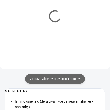
IHNED
IHNED
SAF Harpia 2X #3/0 (5
SAF Capybara #3/0 (5
pcs)
pcs)
84 Kč
72 Kč
od
od
Detail
Detail
Zobrazit všechny související produkty
SAF PLASTI-X
laminované tělo (delší trvanlivost a neuvěřitelný lesk
nástrahy)