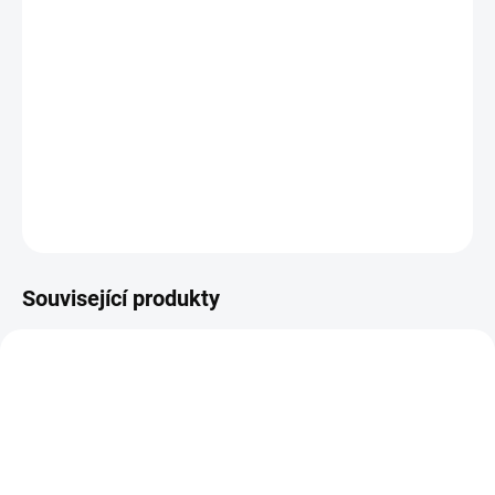
−
+
Přidat do košíku
SAF PLASTI-X BRAVO 10 cm - Glitter Orange UV
je ručně
odlévaná a laminovaná gumová nástraha určená především pro
lov okounů a candátů.
DETAILNÍ INFORMACE
ZEPTAT SE
HLÍDAT
Související produkty
VARIANTY
VARIANTY
SAF/0509030007
SAF/0507030004
SAF
SAF