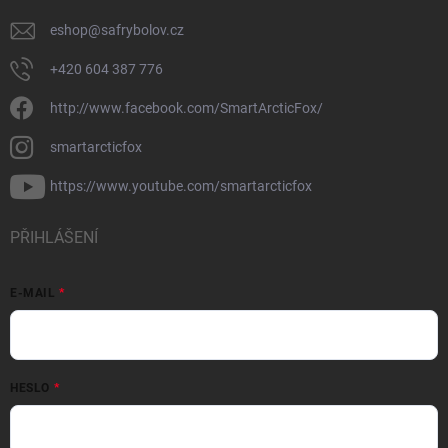
eshop
@
safrybolov.cz
+420 604 387 776
http://www.facebook.com/SmartArcticFox/
smartarcticfox
https://www.youtube.com/smartarcticfox
PŘIHLÁŠENÍ
E-MAIL
HESLO