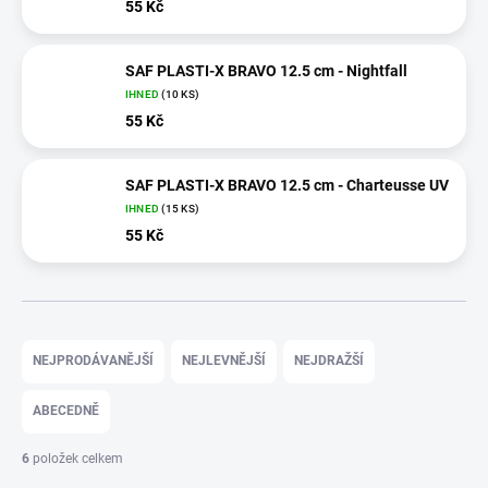
55 Kč
SAF PLASTI-X BRAVO 12.5 cm - Nightfall
IHNED
(10 KS)
55 Kč
SAF PLASTI-X BRAVO 12.5 cm - Charteusse UV
IHNED
(15 KS)
55 Kč
Ř
a
NEJPRODÁVANĚJŠÍ
NEJLEVNĚJŠÍ
NEJDRAŽŠÍ
z
e
ABECEDNĚ
n
í
6
položek celkem
p