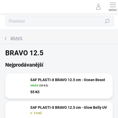
Přejít
na
obsah
Hledat
BRAVO
BRAVO 12.5
Nejprodávanější
SAF PLASTI-X BRAVO 12.5 cm - Ocean Beast
IHNED
(30 KS)
55 Kč
SAF PLASTI-X BRAVO 12.5 cm - Glow Belly UV
3 - 5 DNŮ