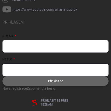
https://www.youtube.com/smartarcticfox
PŘIHLÁŠENÍ
E-MAIL
HESLO
Přihlásit se
Nová registrace
Zapomenuté heslo
PŘIHLÁSIT SE PŘES
SEZNAM