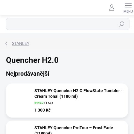
Přejít
na
obsah
Hledat
STANLEY
Quencher H2.0
Nejprodávanější
STANLEY Quencher H2.O FlowState Tumbler -
Cream Tonal (1180 ml)
IHNED
(1 KS)
1 300 Kč
STANLEY Quencher ProTour – Frost Fade
(1180ml)