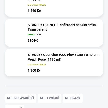
U DODAVATELE
1 560 Kč
STANLEY QUENCHER náhradní set 4ks brčka -
Transparent
IHNED
(1 KS)
390 Kč
STANLEY Quencher H2.O FlowState Tumbler -
Peach Rose (1180 ml)
U DODAVATELE
1 300 Kč
Ř
a
NEJPRODÁVANĚJŠÍ
NEJLEVNĚJŠÍ
NEJDRAŽŠÍ
z