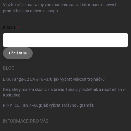
Vložte svůj e-mail a my vám budeme zasílat informace o nových
produktech na našem e-shopu.
E-MAIL
Přihlásit se
BLOG
BKK Fangs-62 UA #16–3/0: jak vybrat velikost trojháčku
Den, který málem skončil na břehu: tuňáci, plachetník a roosterfish v
Kostarice
Pilkin ICE Fish 7–60g: jak vybrat správnou gramáž
INFORMACE PRO VÁS