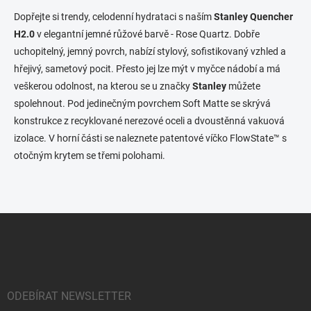
n
a
k
c
Dopřejte si trendy, celodenní hydrataci s naším
Stanley Quencher
o
í
H2.0
v elegantní jemné růžové barvě - Rose Quartz. Dobře
p
v
uchopitelný, jemný povrch, nabízí stylový, sofistikovaný vzhled a
r
á
hřejivý, sametový pocit. Přesto jej lze mýt v myčce nádobí a má
v
n
k
veškerou odolnost, na kterou se u značky
Stanley
můžete
í
y
spolehnout. Pod jedinečným povrchem Soft Matte se skrývá
v
konstrukce z recyklované nerezové oceli a dvoustěnná vakuová
ý
p
izolace. V horní části se naleznete patentové víčko FlowState™ s
i
otočným krytem se třemi polohami.
s
u
Z
á
p
a
t
í
ODEBÍRAT NEWSLETTER