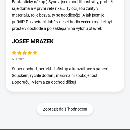
Fantastický nákup:) Synovi jsem pořídil nástrahy, prohlíží
si je doma a v první větě říká... Ty oči jsou zalitý v
materiálu, to je bezva, ty se neodlepěj:). A jak jsem je
pořídil? Po zavírací době v deset hodin večer:) majitel byl
prostě v obchodě a po zaklepání na výlohu otevřel.
JOSEF MRAZEK
6.8.2026
Super obchod, perfektní přístup a konzultace s panem
Součkem, rychlé dodání, maximální spokojenost .
Doporučuji všem a za obchod děkuji
Zobrazit další hodnocení