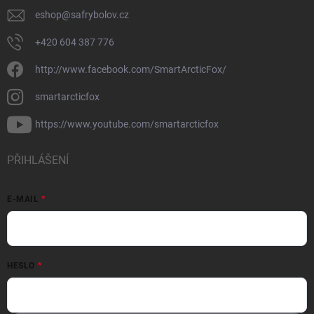
eshop
@
safrybolov.cz
+420 604 387 776
http://www.facebook.com/SmartArcticFox/
smartarcticfox
https://www.youtube.com/smartarcticfox
PŘIHLÁŠENÍ
E-MAIL
HESLO