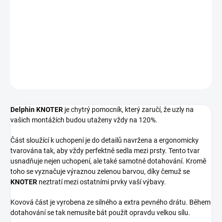
Delphin KNOTER
je chytrý pomocník, který zaručí, že uzly na
vašich montážích budou utaženy vždy na 120%.
DETAILNÍ INFORMACE
ZEPTAT SE
HLÍDAT
Delphin KNOTER
je chytrý pomocník, který zaručí, že uzly na
vašich montážích budou utaženy vždy na 120%.
Část sloužící k uchopení je do detailů navržena a ergonomicky
tvarována tak, aby vždy perfektně sedla mezi prsty. Tento tvar
usnadňuje nejen uchopení, ale také samotné dotahování. Kromě
toho se vyznačuje výraznou zelenou barvou, díky čemuž se
KNOTER
neztratí mezi ostatními prvky vaší výbavy.
Kovová část je vyrobena ze silného a extra pevného drátu. Během
dotahování se tak nemusíte bát použít opravdu velkou sílu.