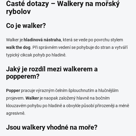
Časté dotazy – Walkery na mořský
rybolov
Co je walker?
Walker je
hladinová nástraha
, která se vede po povrchu stylem
walk the dog
. Při správném vedení se pohybuje do stran a vytváří
typický cikcak pohyb po hladině.
Jaký je rozdíl mezi walkerem a
popperem?
Popper
pracuje výrazným čelním šplouchnutím a hlučnějším
projevem.
Walker
je naopak založený hlavně na bočním
klouzavém pohybu po hladině a obvykle působí přirozeněji a méně
agresivně.
Jsou walkery vhodné na moře?