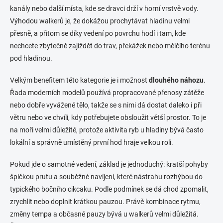
kanály nebo další místa, kde se dravci drží v horní vrstvě vody.
Výhodou walkerů je, že dokážou prochytávat hladinu velmi
přesně, a přitom se díky vedení po povrchu hodí i tam, kde
nechcete zbytečně zajíždět do trav, překážek nebo mělčího terénu
pod hladinou.
Velkým benefitem této kategorie je i možnost
dlouhého náhozu
.
Řada moderních modelů používá propracované přenosy zátěže
nebo dobře vyvážené tělo, takže se s nimi dá dostat daleko i při
větru nebo ve chvíli, kdy potřebujete obsloužit větší prostor. To je
na moři velmi důležité, protože aktivita ryb u hladiny bývá často
lokální a správně umístěný první hod hraje velkou roli.
Pokud jde o samotné vedení, základ je jednoduchý: kratší pohyby
špičkou prutu a souběžné navíjení, které nástrahu rozhýbou do
typického bočního cikcaku. Podle podmínek se dá chod zpomalit,
zrychlit nebo doplnit krátkou pauzou. Právě kombinace rytmu,
změny tempa a občasné pauzy bývá u walkerů velmi důležitá.