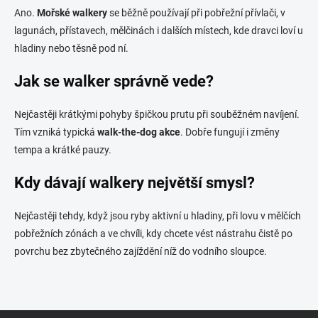
Ano.
Mořské walkery
se běžně používají při pobřežní přívlači, v
lagunách, přístavech, mělčinách i dalších místech, kde dravci loví u
hladiny nebo těsně pod ní.
Jak se walker správně vede?
Nejčastěji krátkými pohyby špičkou prutu při souběžném navíjení.
Tím vzniká typická
walk-the-dog akce
. Dobře fungují i změny
tempa a krátké pauzy.
Kdy dávají walkery největší smysl?
Nejčastěji tehdy, když jsou ryby aktivní u hladiny, při lovu v mělčích
pobřežních zónách a ve chvíli, kdy chcete vést nástrahu čistě po
povrchu bez zbytečného zajíždění níž do vodního sloupce.
Z