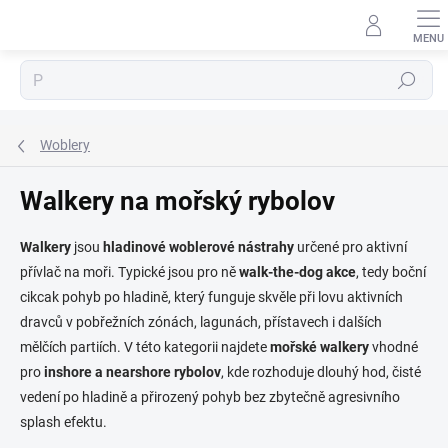
Přejít
na
obsah
Hledat
Woblery
Walkery na mořský rybolov
Walkery
jsou
hladinové woblerové nástrahy
určené pro aktivní
přívlač na moři. Typické jsou pro ně
walk-the-dog akce
, tedy boční
cikcak pohyb po hladině, který funguje skvěle při lovu aktivních
dravců v pobřežních zónách, lagunách, přístavech i dalších
mělčích partiích. V této kategorii najdete
mořské walkery
vhodné
pro
inshore a nearshore rybolov
, kde rozhoduje dlouhý hod, čisté
vedení po hladině a přirozený pohyb bez zbytečně agresivního
splash efektu.