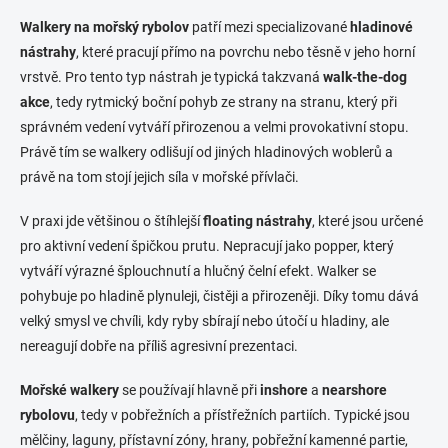
v
l
Walkery na mořský rybolov
patří mezi specializované
hladinové
á
nástrahy
, které pracují přímo na povrchu nebo těsně v jeho horní
d
vrstvě. Pro tento typ nástrah je typická takzvaná
a
walk-the-dog
c
akce
, tedy rytmický boční pohyb ze strany na stranu, který při
í
správném vedení vytváří přirozenou a velmi provokativní stopu.
p
Právě tím se walkery odlišují od jiných hladinových woblerů a
r
v
právě na tom stojí jejich síla v mořské přívlači.
k
y
V praxi jde většinou o štíhlejší
floating nástrahy
, které jsou určené
v
pro aktivní vedení špičkou prutu. Nepracují jako popper, který
ý
p
vytváří výrazné šplouchnutí a hlučný čelní efekt. Walker se
i
pohybuje po hladině plynuleji, čistěji a přirozeněji. Díky tomu dává
s
velký smysl ve chvíli, kdy ryby sbírají nebo útočí u hladiny, ale
u
nereagují dobře na příliš agresivní prezentaci.
Mořské walkery
se používají hlavně při
inshore
a
nearshore
rybolovu
, tedy v pobřežních a přístřežních partiích. Typické jsou
mělčiny, laguny, přístavní zóny, hrany, pobřežní kamenné partie,