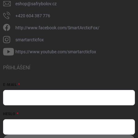
eshop
@
safrybolov.cz
+420 604 387 776
http://www.facebook.com/SmartArcticFox/
smartarcticfox
https://www.youtube.com/smartarcticfox
PŘIHLÁŠENÍ
E-MAIL
HESLO