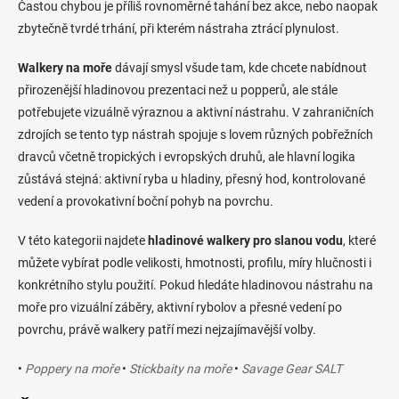
Častou chybou je příliš rovnoměrné tahání bez akce, nebo naopak
zbytečně tvrdé trhání, při kterém nástraha ztrácí plynulost.
Walkery na moře
dávají smysl všude tam, kde chcete nabídnout
přirozenější hladinovou prezentaci než u popperů, ale stále
potřebujete vizuálně výraznou a aktivní nástrahu. V zahraničních
zdrojích se tento typ nástrah spojuje s lovem různých pobřežních
dravců včetně tropických i evropských druhů, ale hlavní logika
zůstává stejná: aktivní ryba u hladiny, přesný hod, kontrolované
vedení a provokativní boční pohyb na povrchu.
V této kategorii najdete
hladinové walkery pro slanou vodu
, které
můžete vybírat podle velikosti, hmotnosti, profilu, míry hlučnosti i
konkrétního stylu použití. Pokud hledáte hladinovou nástrahu na
moře pro vizuální záběry, aktivní rybolov a přesné vedení po
povrchu, právě walkery patří mezi nejzajímavější volby.
•
Poppery na moře
•
Stickbaity na moře
•
Savage Gear SALT