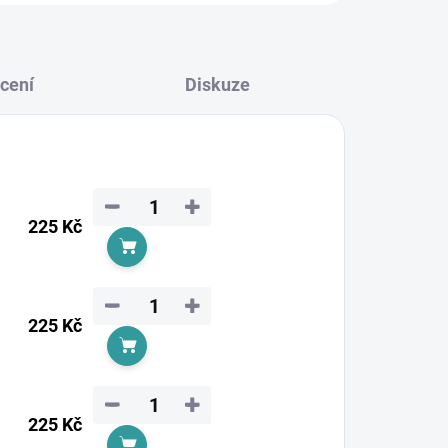
cení
Diskuze
−
+
225 Kč
Do košíku
−
+
225 Kč
Do košíku
−
+
225 Kč