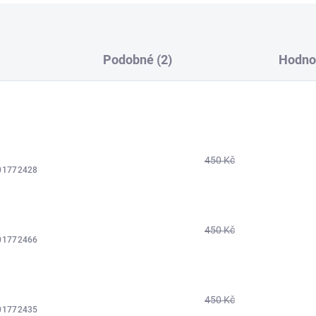
Podobné (2)
Hodno
450 Kč
01772428
450 Kč
01772466
450 Kč
01772435