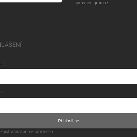
správnou gramáž
HLÁŠENÍ
L
Přihlásit se
egistrace
Zapomenuté heslo