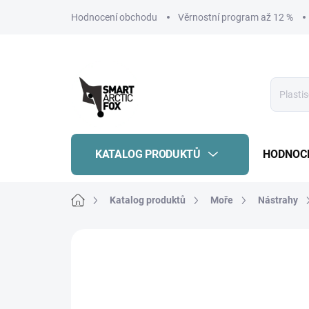
Přejít
Hodnocení obchodu
Věrnostní program až 12 %
na
obsah
KATALOG PRODUKTŮ
HODNOC
Domů
Katalog produktů
Moře
Nástrahy
Neohodnoceno
Podrobnosti hodnoce
OUTLET
VÝPRODEJ