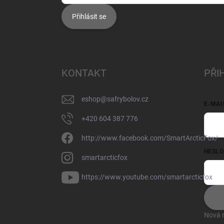
Přihlásit se
KONTAKT
PŘI
eshop
@
safrybolov.cz
E-MAI
+420 604 387 776
http://www.facebook.com/SmartArcticFox/
HESLO
smartarcticfox
https://www.youtube.com/smartarcticfox
Nová r