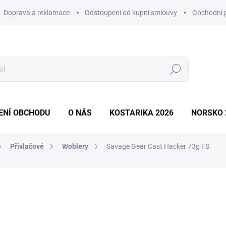
Doprava a reklamace
Odstoupení od kupní smlouvy
Obchodní 
Hledat
ENÍ OBCHODU
O NÁS
KOSTARIKA 2026
NORSKO 
Přívlačové
Woblery
Savage Gear Cast Hacker 73g FS
ní
ZNAČKA:
SAVAGE GEAR
450 Kč
225 Kč