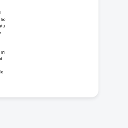
.
 ho
stu
é
 mi
ut
lal