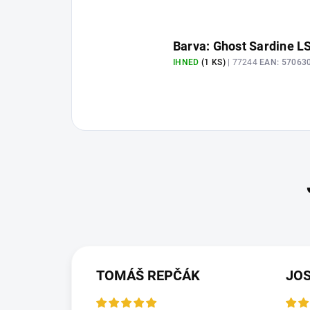
Barva: Ghost Sardine L
IHNED
(1 KS)
| 77244
EAN:
57063
TOMÁŠ REPČÁK
JO