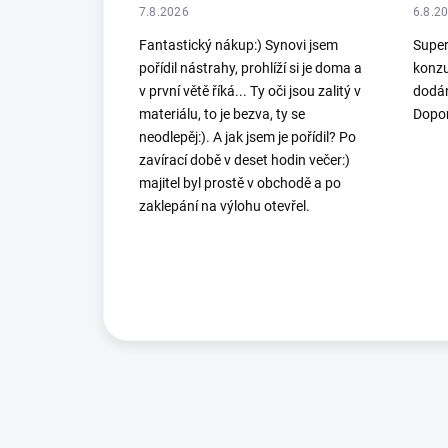
7.8.2026
6.8.2
Fantastický nákup:) Synovi jsem
Super
pořídil nástrahy, prohlíží si je doma a
konzu
v první větě říká... Ty oči jsou zalitý v
dodán
materiálu, to je bezva, ty se
Dopor
neodlepěj:). A jak jsem je pořídil? Po
zavírací době v deset hodin večer:)
majitel byl prostě v obchodě a po
zaklepání na výlohu otevřel.