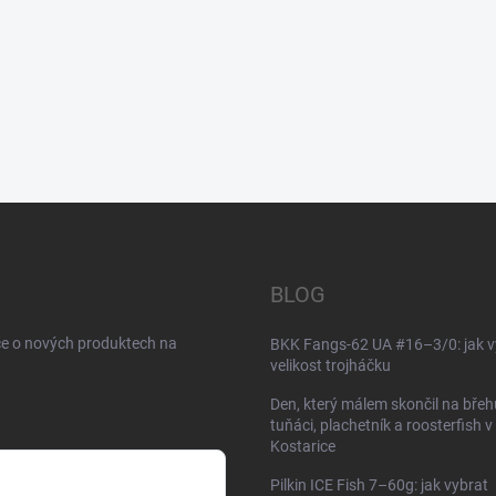
BLOG
ce o nových produktech na
BKK Fangs-62 UA #16–3/0: jak v
velikost trojháčku
Den, který málem skončil na břeh
tuňáci, plachetník a roosterfish v
Kostarice
Pilkin ICE Fish 7–60g: jak vybrat