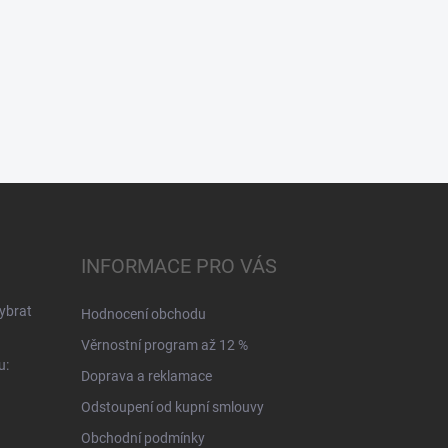
INFORMACE PRO VÁS
ybrat
Hodnocení obchodu
Věrnostní program až 12 %
u:
Doprava a reklamace
Odstoupení od kupní smlouvy
Obchodní podmínky