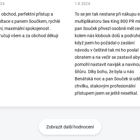
026
1.8.2026
 obchod, perfektní přístup a
To se jen tak nestane při nákupu el
ltace s panem Součkem, rychlé
multiplikatoru Sea King 800 PR mi
í, maximální spokojenost .
pan Souček přivezl osobně měl ce
učuji všem a za obchod děkuji
kolem nás klobouk dolů a podruh
když jsem ho požádal o zaslání
návodu v češtině tak mi ho poslal
obratem a na večír se zastavil aby
pomohl nastavit naviják a navino
šňůru. Díky bohu, že byla u nás
Benátská noc a pan Souček si udě
chvilku, stakovým profesionální
přístupem jsem se ještě nesetkal.
Zobrazit další hodnocení