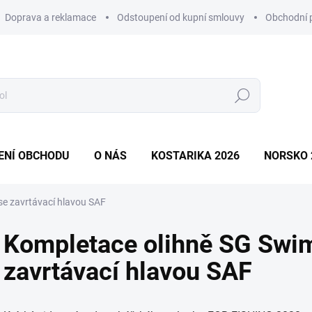
Doprava a reklamace
Odstoupení od kupní smlouvy
Obchodní 
Hledat
ENÍ OBCHODU
O NÁS
KOSTARIKA 2026
NORSKO 
se zavrtávací hlavou SAF
Kompletace olihně SG Swim
zavrtávací hlavou SAF