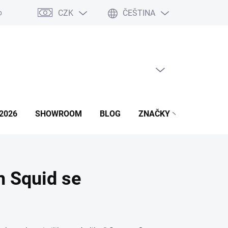
CZK
ČEŠTINA
podmínky
Podmínky ochrany osobních údajů
Napište nám
PRÁZDNÝ KOŠÍK
NÁKUPNÍ
KOŠÍK
2026
SHOWROOM
BLOG
ZNAČKY
 Squid se