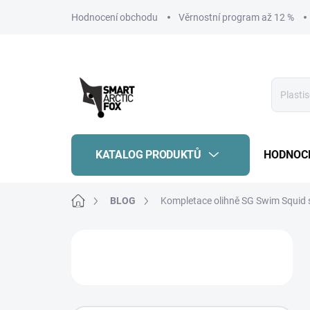
Přejít
Hodnocení obchodu
Věrnostní program až 12 %
na
obsah
KATALOG PRODUKTŮ
HODNOC
Domů
BLOG
Kompletace olihně SG Swim Squid 
P
o
s
t
r