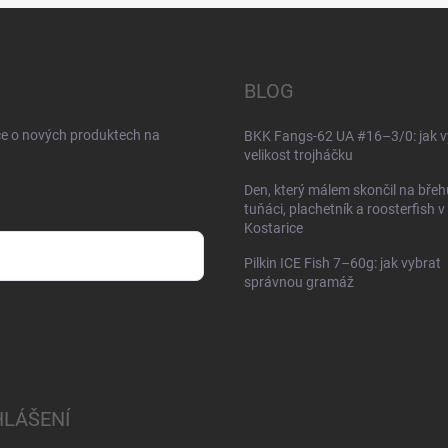
BLOG
ce o nových produktech na
BKK Fangs-62 UA #16–3/0: jak v
velikost trojháčku
Den, který málem skončil na břeh
tuňáci, plachetník a roosterfish v
Kostarice
Pilkin ICE Fish 7–60g: jak vybrat
správnou gramáž
HLÁŠENÍ