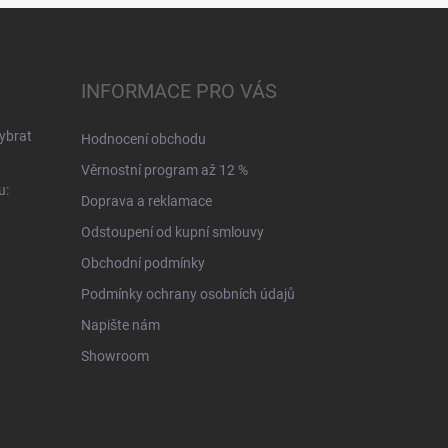
INFORMACE PRO VÁS
ybrat
Hodnocení obchodu
Věrnostní program až 12 %
u:
Doprava a reklamace
Odstoupení od kupní smlouvy
Obchodní podmínky
Podmínky ochrany osobních údajů
Napište nám
Showroom