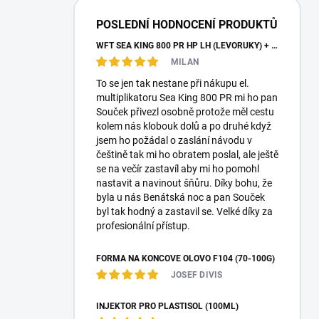
a
n
POSLEDNÍ HODNOCENÍ PRODUKTŮ
n
WFT SEA KING 800 PR HP LH (LEVORUKÝ) + KABELY + PLETENKA
í
MILAN
p
a
To se jen tak nestane při nákupu el.
n
multiplikatoru Sea King 800 PR mi ho pan
e
Souček přivezl osobně protože měl cestu
l
kolem nás klobouk dolů a po druhé když
jsem ho požádal o zaslání návodu v
češtině tak mi ho obratem poslal, ale ještě
se na večír zastavíl aby mi ho pomohl
nastavit a navinout šňůru. Díky bohu, že
byla u nás Benátská noc a pan Souček
byl tak hodný a zastavil se. Velké díky za
profesionální přístup.
FORMA NA KONCOVÉ OLOVO F104 (70-100G)
JOSEF DIVIS
INJEKTOR PRO PLASTISOL (100ML)