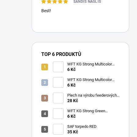
SANDIS NAGLIS
Best!
TOP 6 PRODUKTŮ
WFT KG Strong Multicolor
0.22mm (32kg) metráž
6 Kč
WFT KG Strong Multicolor
0.25mm (39kg) metráž
6 Kč
Plech na výrobu feederových
krmítek
28 Kč
WFT KG Strong Green
0.25mm (39kg) metráž
6 Kč
SAF torpedo RED
35 Kč