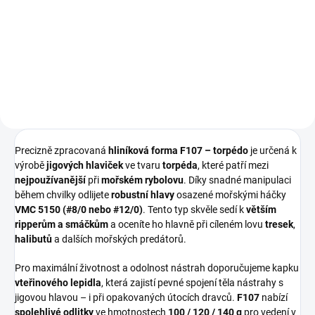
80 Kč
od
50 Kč
od
Detail
Detail
Precizně zpracovaná
hliníková forma F107 – torpédo
je určená k
výrobě
jigových hlaviček
ve tvaru
torpéda
, které patří mezi
nejpoužívanější
při
mořském rybolovu
. Díky snadné manipulaci
během chvilky odlijete
robustní hlavy
osazené mořskými háčky
VMC 5150 (#8/0 nebo #12/0)
. Tento typ skvěle sedí k
větším
ripperům a smáčkům
a oceníte ho hlavně při cíleném lovu
tresek
,
halibutů
a dalších mořských predátorů.
Pro maximální životnost a odolnost nástrah doporučujeme kapku
vteřinového lepidla
, která zajistí pevné spojení těla nástrahy s
jigovou hlavou – i při opakovaných útocích dravců.
F107
nabízí
spolehlivé odlitky
ve hmotnostech
100 / 120 / 140 g
pro vedení v