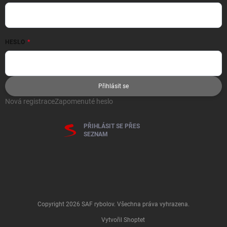
HESLO
Přihlásit se
Nová registrace
Zapomenuté heslo
PŘIHLÁSIT SE PŘES
SEZNAM
Copyright 2026
SAF rybolov
. Všechna práva vyhrazena.
Vytvořil Shoptet