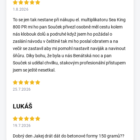
1.8.2026
To se jen tak nestane při nákupu el. multiplikatoru Sea King
800 PR mi ho pan Souček přivezl osobně měl cestu kolem
nás klobouk dolů a podruhé když jsem ho požádal o
zaslání návodu v češtině tak mi ho poslal obratem a na
večír se zastavil aby mi pomohl nastavit naviják a navinout
šňůru. Díky bohu, že byla u nás Benátská noc a pan
Souček si udělal chvilku, stakovým profesionální přístupem
jsem se ještě nesetkal.
25.7.2026
LUKÁŠ
19.7.2026
Dobrý den Jakej drát dát do betonové formy 150 gramů??