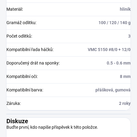
Materiál
:
hliník
Gramáž odlitku
:
100 / 120 / 140 g
Počet odlitků
:
3
Kompatibilní řada háčků
:
VMC 5150 #8/0 + 12/0
Doporučený drát na sponky
:
0.5 - 0.6 mm
Kompatibilní oči
:
8 mm
Kompatibilní barva
:
přášková, gumová
Záruka
:
2 roky
Diskuze
Buďte první, kdo napíše příspěvek k této položce.