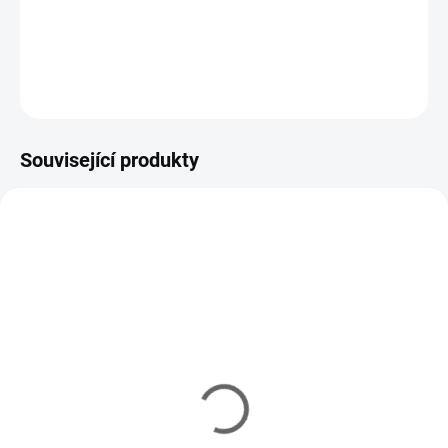
ripperům a smáčkům pro tresky a halibuty.
DETAILNÍ INFORMACE
ZEPTAT SE
HLÍDAT
Související produkty
VARIANTY
VARIANTY
YM/2101
YM/7000-05
IHNED
IHNED
(7 KS)
(3 KS)
Jigové háčky VMC 5150
Originální nerezový drát
RD červené #1/0-12/0
Your Mold
(10ks)