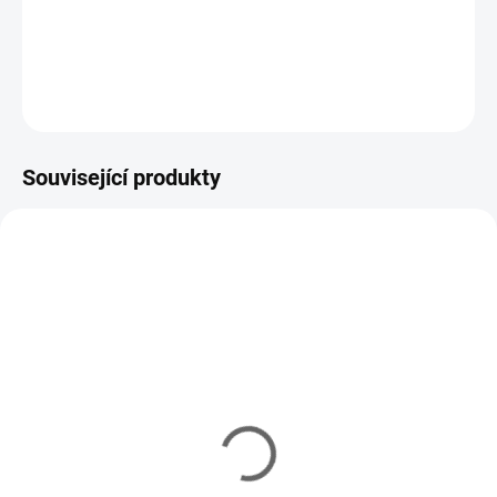
a rippery k mořskému rybolovu.
DETAILNÍ INFORMACE
ZEPTAT SE
HLÍDAT
Související produkty
VARIANTY
VARIANTY
YM/2201
YM/2101
IHNED
U DODAVATELE
(7 KS)
Jigové háčky VMC 5150
Jigové háčky VMC 5150
BN nikl #1/0-10/0 (10ks)
RD červené #1/0-12/0
50 Kč
od
(10ks)