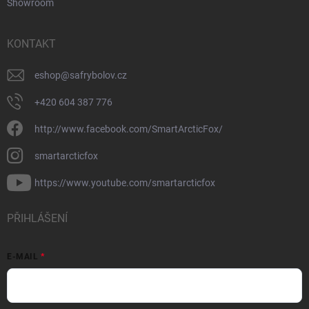
Showroom
KONTAKT
eshop
@
safrybolov.cz
+420 604 387 776
http://www.facebook.com/SmartArcticFox/
smartarcticfox
https://www.youtube.com/smartarcticfox
PŘIHLÁŠENÍ
E-MAIL