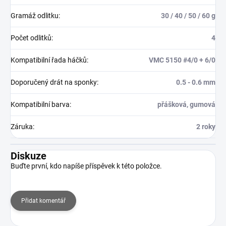
Gramáž odlitku
:
30 / 40 / 50 / 60 g
Počet odlitků
:
4
Kompatibilní řada háčků
:
VMC 5150 #4/0 + 6/0
Doporučený drát na sponky
:
0.5 - 0.6 mm
Kompatibilní barva
:
přášková, gumová
Záruka
:
2 roky
Diskuze
Buďte první, kdo napíše příspěvek k této položce.
Přidat komentář