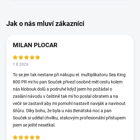
MILAN PLOCAR
1.8.2026
To se jen tak nestane při nákupu el. multiplikatoru Sea King
800 PR mi ho pan Souček přivezl osobně měl cestu kolem
nás klobouk dolů a podruhé když jsem ho požádal o
zaslání návodu v češtině tak mi ho poslal obratem a na
večír se zastavil aby mi pomohl nastavit naviják a navinout
šňůru. Díky bohu, že byla u nás Benátská noc a pan
Souček si udělal chvilku, stakovým profesionální přístupem
jsem se ještě nesetkal.