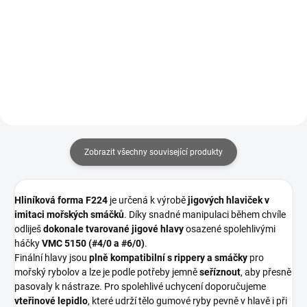
50 Kč
od
Detail
Detail
Zobrazit všechny související produkty
Hliníková forma F224
je určená k výrobě
jigových hlaviček v
imitaci mořských smáčků
. Díky snadné manipulaci během chvíle
odliješ
dokonale tvarované jigové hlavy
osazené spolehlivými
háčky
VMC 5150 (#4/0 a #6/0)
.
Finální hlavy jsou
plně kompatibilní s rippery a smáčky
pro
mořský rybolov a lze je podle potřeby jemně
seříznout
, aby přesně
pasovaly k nástraze. Pro spolehlivé uchycení doporučujeme
vteřinové lepidlo
, které udrží tělo gumové ryby pevně v hlavě i při