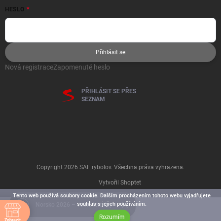
HESLO
Přihlásit se
Nová registrace
Zapomenuté heslo
PŘIHLÁSIT SE PŘES
SEZNAM
Copyright 2026
SAF rybolov
. Všechna práva vyhrazena.
Vytvořil Shoptet
Tento web používá soubory cookie. Dalším procházením tohoto webu vyjadřujete
souhlas s jejich používáním.
Norsko 2026 – volné termíny
Rozumím
Zobrazit