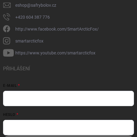
eshop
@
safrybolov.cz
+420 604 387 776
http://www.facebook.com/SmartArcticFox/
smartarcticfox
https://www.youtube.com/smartarcticfox
PŘIHLÁŠENÍ
E-MAIL
HESLO