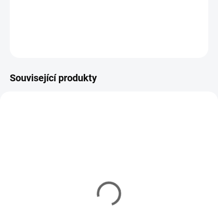
proudu i na hloubku.
DETAILNÍ INFORMACE
ZEPTAT SE
HLÍDAT
Související produkty
VARIANTY
7230
YM/9033G5
ECONOMIC
IHNED
IHNED
(2 KS)
(5 KS)
Drátěná osa 10 cm na
3D nalepovací oči - Glow
výrobu pilkerů (50ks)
105 Kč