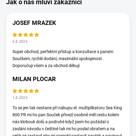
JOSEF MRAZEK
6.8.2026
Super obchod, perfektní přístup a konzultace s panem
Součkem, rychlé dodání, maximální spokojenost .
Doporučuji všem a za obchod děkuji
MILAN PLOCAR
1.8.2026
To se jen tak nestane při nákupu el. multiplikatoru Sea King
800 PR mi ho pan Souček přivezl osobně měl cestu kolem
nás klobouk dolů a podruhé když jsem ho požádal o
zaslání návodu v češtině tak mi ho poslal obratem a na
večír se zastavil aby mi pomohl nastavit naviják a navinout