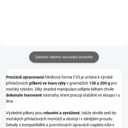
169 Kč
Detail
Do košíku
Zobrazit všechny související produkty
Precizně zpracovaná
hliníková forma F35 je určená k výrobě
přívlačových
pilkerů ve tvaru ryby
v gramážích
130 a 200 g
pro
mořský rybolov. Díky snadné manipulaci odlijete během chvíle
dokonale tvarované
nástrahy, které pracují stabilně ve sloupci i u
dna.
Výsledné pilkery jsou
robustní a vyvážené
, takže skvěle sedí do
mořských přívlačových montáží a obstojí i v silnějším proudu.
Detaily o kompatibilitě a povrchových úpravách najdete níže v