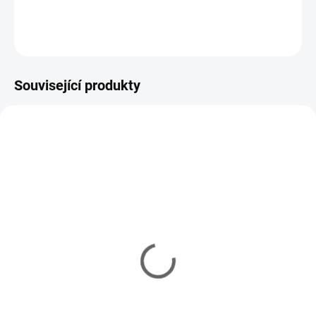
DETAILNÍ INFORMACE
ZEPTAT SE
HLÍDAT
Související produkty
TH33974
YM/7134
IHNED
IHNED
(2 KS)
(1 KS)
Kompresor Hailea pro
Lakovací válec XL
lakování gumovou
799 Kč
barvou
Do košíku
990 Kč