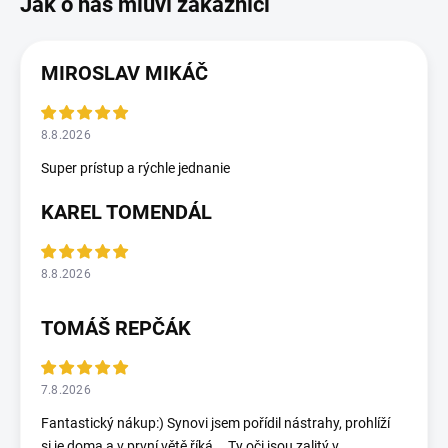
MIROSLAV MIKÁČ
8.8.2026
Super prístup a rýchle jednanie
KAREL TOMENDÁL
8.8.2026
TOMÁŠ REPČÁK
7.8.2026
Fantastický nákup:) Synovi jsem pořídil nástrahy, prohlíží
si je doma a v první větě říká... Ty oči jsou zalitý v