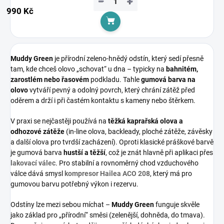
−
+
990 Kč
Do košíku
Muddy Green
je přírodní zeleno-hnědý odstín, který sedí přesně
tam, kde chceš olovo „schovat“ u dna – typicky na
bahnitém,
zarostlém nebo řasovém
podkladu. Tahle
gumová barva na
olovo
vytváří pevný a odolný povrch, který chrání zátěž před
oděrem a drží i při častém kontaktu s kameny nebo štěrkem.
V praxi se nejčastěji používá na
těžká kaprařská olova a
odhozové zátěže
(in-line olova, backleady, ploché zátěže, závěsky
a další olova pro tvrdší zacházení). Oproti klasické práškové barvě
je gumová barva
hustší a těžší
, což je znát hlavně při aplikaci přes
lakovací válec
. Pro stabilní a rovnoměrný chod vzduchového
válce dává smysl
kompresor Hailea ACO 208
, který má pro
gumovou barvu potřebný výkon i rezervu.
Odstíny lze mezi sebou míchat –
Muddy Green
funguje skvěle
jako základ pro „přírodní“ směsi (zelenější, dohněda, do tmava).