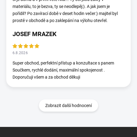
materiálu, to je bezva, ty se neodlepěj:). A jak jsem je
pořídil? Po zavírací době v deset hodin večer:) majitel byl
prostě v obchodě a po zaklepání na výlohu otevřel.
JOSEF MRAZEK
6.8.2026
Super obchod, perfektní přístup a konzultace s panem
Součkem, rychlé dodání, maximální spokojenost .
Doporučuji všem a za obchod děkuji
Zobrazit další hodnocení
Z
á