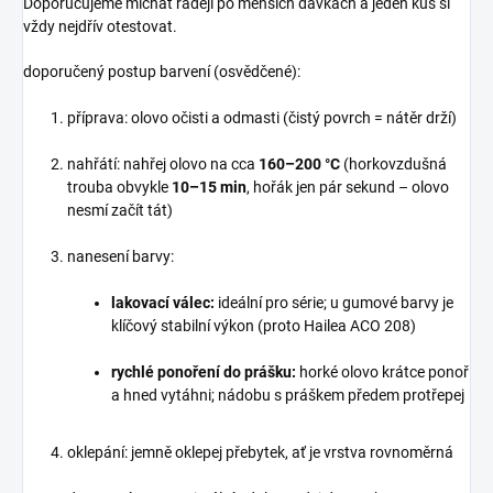
Doporučujeme míchat raději po menších dávkách a jeden kus si
vždy nejdřív otestovat.
doporučený postup barvení (osvědčené):
příprava: olovo očisti a odmasti (čistý povrch = nátěr drží)
nahřátí: nahřej olovo na cca
160–200 °C
(horkovzdušná
trouba obvykle
10–15 min
, hořák jen pár sekund – olovo
nesmí začít tát)
nanesení barvy:
lakovací válec:
ideální pro série; u gumové barvy je
klíčový stabilní výkon (proto Hailea ACO 208)
rychlé ponoření do prášku:
horké olovo krátce ponoř
a hned vytáhni; nádobu s práškem předem protřepej
oklepání: jemně oklepej přebytek, ať je vrstva rovnoměrná