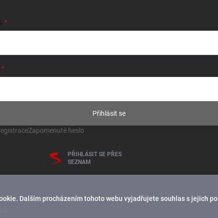
L
Přihlásit se
egistrace
Zapomenuté heslo
PŘIHLÁSIT SE PŘES
SEZNAM
ookie. Dalším procházením tohoto webu vyjadřujete souhlas s jejich p
na.