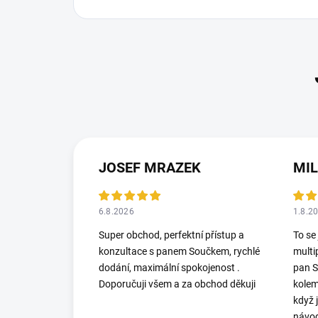
JOSEF MRAZEK
MI
6.8.2026
1.8.2
Super obchod, perfektní přístup a
To se
konzultace s panem Součkem, rychlé
multi
dodání, maximální spokojenost .
pan S
Doporučuji všem a za obchod děkuji
kolem
když 
návod