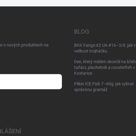
BLOG
ce o nových produktech na
BKK Fangs-62 UA #16–3/0: jak v
velikost trojháčku
Den, který málem skončil na břeh
tuňáci, plachetník a roosterfish v
Kostarice
Pilkin ICE Fish 7–60g: jak vybrat
správnou gramáž
HLÁŠENÍ