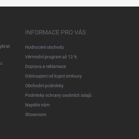
INFORMACE PRO VÁS
ybrat
Hodnocení obchodu
Věrnostní program až 12 %
u:
Doprava a reklamace
Odstoupení od kupní smlouvy
Obchodní podmínky
Podmínky ochrany osobních údajů
Napište nám
Showroom