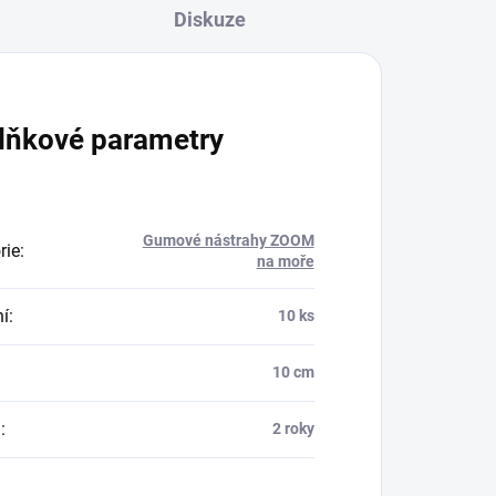
Diskuze
lňkové parametry
Gumové nástrahy ZOOM
rie
:
na moře
ní
:
10 ks
10 cm
a
:
2 roky