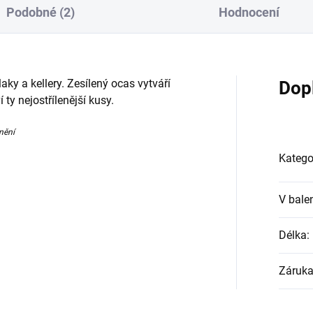
Podobné (2)
Hodnocení
aky a kellery. Zesílený ocas vytváří
Dop
í ty nejostřílenější kusy.
nění
Katego
V bale
Délka
:
Záruk