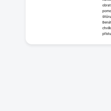
obrat
pomoh
šňůru
Benát
chvil
příst