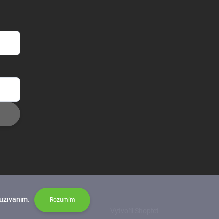
oužíváním.
Rozumím
Vytvořil Shoptet