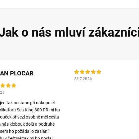
LAN PLOCAR
25.7.2026
026
 jen tak nestane při nákupu el.
plikatoru Sea King 800 PR mi ho
ouček přivezl osobně měl cestu
 nás klobouk dolů a podruhé
jsem ho požádal o zaslání
u v češtině tak mi ho poslal