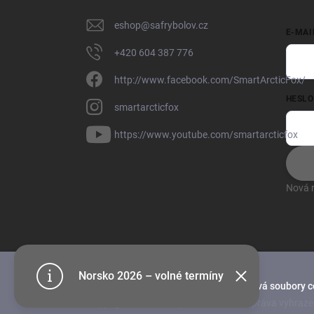
eshop
@
safrybolov.cz
E-MAI
+420 604 387 776
http://www.facebook.com/SmartArcticFox/
HESLO
smartarcticfox
https://www.youtube.com/smartarcticfox
Nová r
Norsko 2026 – volné termíny
Tento web používá soubory c
Copyright 2026
SAF rybolov
. Všechna práva vyhraze