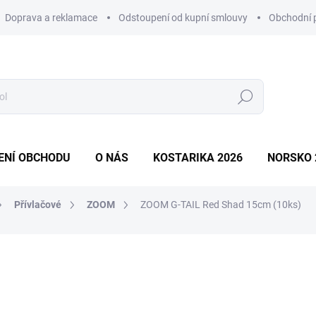
Doprava a reklamace
Odstoupení od kupní smlouvy
Obchodní 
Hledat
ENÍ OBCHODU
O NÁS
KOSTARIKA 2026
NORSKO 
Přívlačové
ZOOM
ZOOM G-TAIL Red Shad 15cm (10ks)
ní
ZNAČKA:
ZOOM
379 Kč