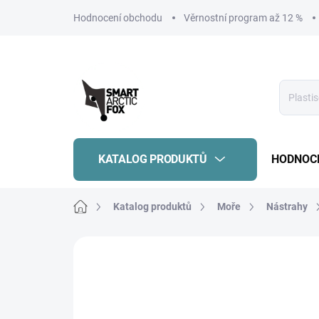
Přejít
Hodnocení obchodu
Věrnostní program až 12 %
na
obsah
KATALOG PRODUKTŮ
HODNOC
Domů
Katalog produktů
Moře
Nástrahy
Neohodnoceno
Podrobnosti hodnoce
ZOOM
G-TAIL