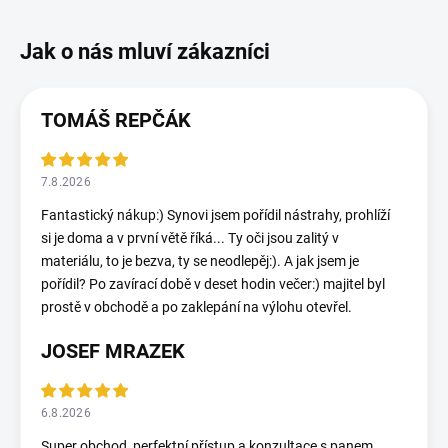
TOMÁŠ REPČÁK
7.8.2026
Fantastický nákup:) Synovi jsem pořídil nástrahy, prohlíží
si je doma a v první větě říká... Ty oči jsou zalitý v
materiálu, to je bezva, ty se neodlepěj:). A jak jsem je
pořídil? Po zavírací době v deset hodin večer:) majitel byl
prostě v obchodě a po zaklepání na výlohu otevřel.
JOSEF MRAZEK
6.8.2026
Super obchod, perfektní přístup a konzultace s panem