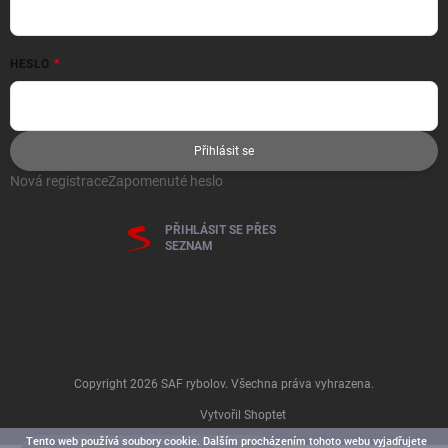
HESLO
Přihlásit se
Nová registrace
Zapomenuté heslo
PŘIHLÁSIT SE PŘES
SEZNAM
Copyright 2026
SAF rybolov
. Všechna práva vyhrazena.
Vytvořil Shoptet
Tento web používá soubory cookie. Dalším procházením tohoto webu vyjadřujete