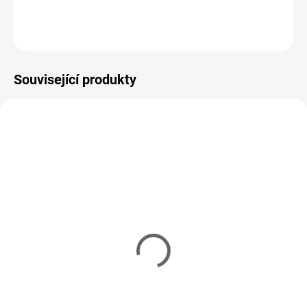
DETAILNÍ INFORMACE
ZEPTAT SE
HLÍDAT
Související produkty
SALTWATER
SALTWATER
009-001
009-270
ZOOM
ZOOM
MAGNUM II
MAGNUM II
VYPRODÁNO
VYPRODÁNO
Gumová nástraha ZOOM
Gumová nástraha ZOOM
Magnum II Red Bug
Magnum II Black Red
Shad 22.8cm (20ks)
22.8cm (20ks)
399 Kč
399 Kč