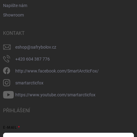
Napište nám
Showroom
KONTAKT
eshop
@
safrybolov.cz
+420 604 387 776
http://www.facebook.com/SmartArcticFox/
smartarcticfox
https://www.youtube.com/smartarcticfox
PŘIHLÁŠENÍ
E-MAIL