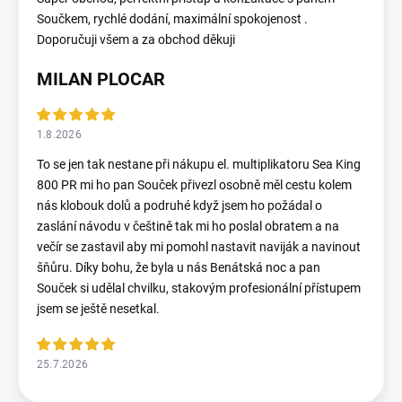
Součkem, rychlé dodání, maximální spokojenost .
Doporučuji všem a za obchod děkuji
MILAN PLOCAR
1.8.2026
To se jen tak nestane při nákupu el. multiplikatoru Sea King
800 PR mi ho pan Souček přivezl osobně měl cestu kolem
nás klobouk dolů a podruhé když jsem ho požádal o
zaslání návodu v češtině tak mi ho poslal obratem a na
večír se zastavil aby mi pomohl nastavit naviják a navinout
šňůru. Díky bohu, že byla u nás Benátská noc a pan
Souček si udělal chvilku, stakovým profesionální přístupem
jsem se ještě nesetkal.
25.7.2026