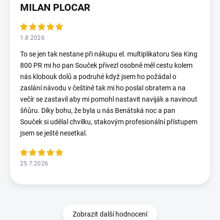
MILAN PLOCAR
1.8.2026
To se jen tak nestane při nákupu el. multiplikatoru Sea King
800 PR mi ho pan Souček přivezl osobně měl cestu kolem
nás klobouk dolů a podruhé když jsem ho požádal o
zaslání návodu v češtině tak mi ho poslal obratem a na
večír se zastavil aby mi pomohl nastavit naviják a navinout
šňůru. Díky bohu, že byla u nás Benátská noc a pan
Souček si udělal chvilku, stakovým profesionální přístupem
jsem se ještě nesetkal.
25.7.2026
Zobrazit další hodnocení