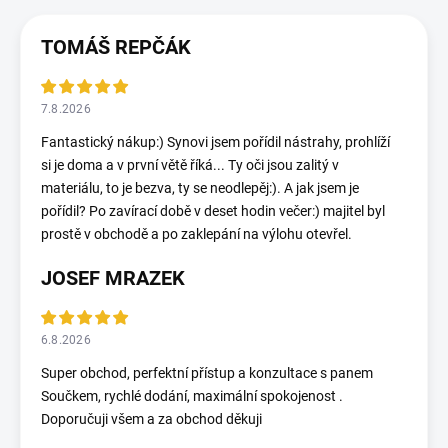
TOMÁŠ REPČÁK
7.8.2026
Fantastický nákup:) Synovi jsem pořídil nástrahy, prohlíží
si je doma a v první větě říká... Ty oči jsou zalitý v
materiálu, to je bezva, ty se neodlepěj:). A jak jsem je
pořídil? Po zavírací době v deset hodin večer:) majitel byl
prostě v obchodě a po zaklepání na výlohu otevřel.
JOSEF MRAZEK
6.8.2026
Super obchod, perfektní přístup a konzultace s panem
Součkem, rychlé dodání, maximální spokojenost .
Doporučuji všem a za obchod děkuji