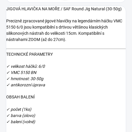
JIGOVÁ HLAVIČKA NA MOŘE / SAF Round Jig Natural (30-50g)
Precizně zpracované jigové hlavičky na legendárním háčku VMC
5150 6/0 jsou kompatibilní s drtivou většinou klasických
silikonových nástrah do velikosti 15cm. Kompatibilní s
nástrahami ZOOM (až do 27cm).
TECHNICKÉ PARAMETRY
✓ velikost háčků: 6/0
✓ VMC 5150 BN
✓ hmotnost: 30-50g
✓ antikorozní úprava
OBSAH BALENÍ
✓ počet (1ks)
✓ barva (olovo)
✓ balení (volně)