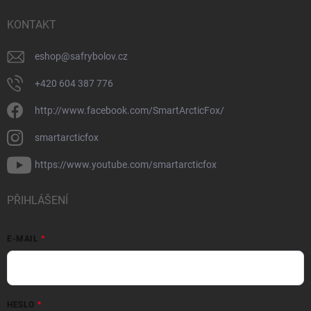
KONTAKT
eshop
@
safrybolov.cz
+420 604 387 776
http://www.facebook.com/SmartArcticFox/
smartarcticfox
https://www.youtube.com/smartarcticfox
PŘIHLÁŠENÍ
E-MAIL
HESLO