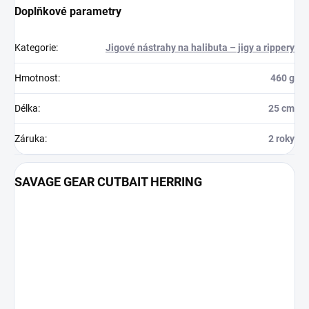
Doplňkové parametry
Kategorie
:
Jigové nástrahy na halibuta – jigy a rippery
Hmotnost
:
460 g
Délka
:
25 cm
Záruka
:
2 roky
SAVAGE GEAR CUTBAIT HERRING