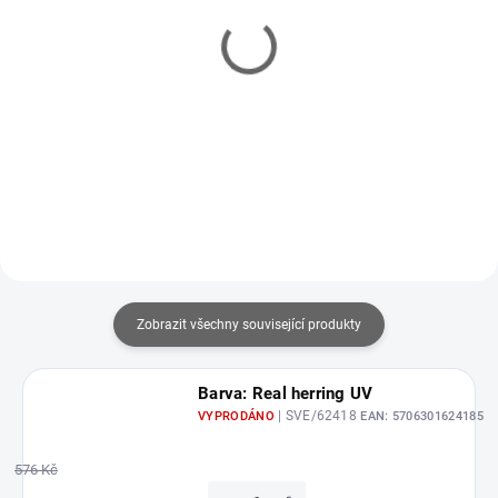
IHNED
U DODAVATELE
(8 KS)
Návazec SG Big Fish
SPRO Norway Expedition
Stinger #9/0 100kg (2ks)
Jigging Blades - UV Pink
249 Kč
159 Kč
Do košíku
Do košíku
Zobrazit všechny související produkty
Barva: Real herring UV
| SVE/62418
VYPRODÁNO
EAN:
5706301624185
576 Kč