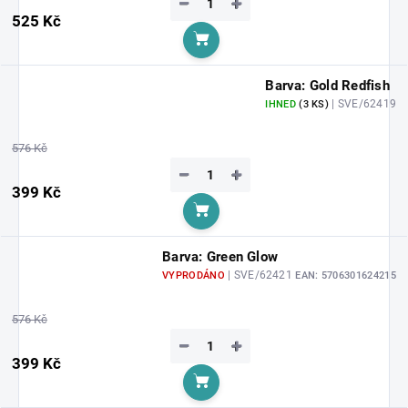
−
+
525 Kč
Do košíku
Barva: Gold Redfish
| SVE/62419
IHNED
(3 KS)
576 Kč
−
+
399 Kč
Do košíku
Barva: Green Glow
| SVE/62421
VYPRODÁNO
EAN:
5706301624215
576 Kč
−
+
399 Kč
Do košíku