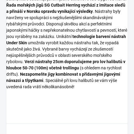
Řada mořských jigů SG Cutbait Herring vychází z imitace sleďů
a přináší v Norsku opravdu vynikající výsledky
. Nástrahy byly
navrženy ve spolupráci s nejzkušenějšími skandinávskými
rybářskými průvodci. Disponují skvělou akcí a perfektními
japonskými háčky s nepřekonatelnou chytlavostí a pevností, které
jsou vyráběny na zakázku. Unikátní
technologie barvení nástrah
Under Skin
umožnila vyrobit každou nástrahu tak, že vypadá
skutečně jako živá. Vybrané barvy vycházejí ze zkušeností
nejúspěšnějších průvodců v oblasti severského mořského
rybolovu.
Verzi nástrahy 25cm doporučujeme pro lov halibutů v
hloubce 50-70 (100m) včetně trollingu
(s ohledem na rychlost
driftu).
Nezapomeňte jigy kombinovat s přídavnými jigovými
návazci a třpytkami
. Speciálně při lovu halibutů se vám výše
uvedená rada vrátí několikanásobně!