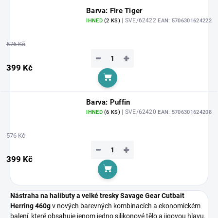
Barva: Fire Tiger
| SVE/62422
IHNED
(2 KS)
EAN:
5706301624222
576 Kč
−
+
399 Kč
Do košíku
Barva: Puffin
| SVE/62420
IHNED
(6 KS)
EAN:
5706301624208
576 Kč
−
+
399 Kč
Do košíku
Nástraha na halibuty a velké tresky Savage Gear Cutbait
Herring 460g
v nových barevných kombinacích a ekonomickém
balení, které obsahuje jenom jedno silikonové tělo a jigovou hlavu.