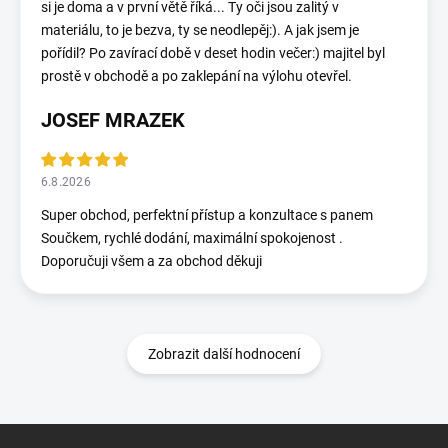
si je doma a v první větě říká... Ty oči jsou zalitý v
materiálu, to je bezva, ty se neodlepěj:). A jak jsem je
pořídil? Po zavírací době v deset hodin večer:) majitel byl
prostě v obchodě a po zaklepání na výlohu otevřel.
JOSEF MRAZEK
6.8.2026
Super obchod, perfektní přístup a konzultace s panem
Součkem, rychlé dodání, maximální spokojenost .
Doporučuji všem a za obchod děkuji
Zobrazit další hodnocení
Z