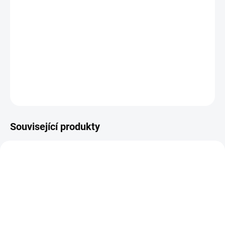
Nástraha na halibuty a velké tresky Savage Gear Cutbait
Herring 460g
v nových barevných kombinacích a ekonomickém
balení, které obsahuje jenom jedno silikonové tělo a jigovou hlavu.
Řada mořských jigů SG Cutbait Herring vychází z imitace sleďů
a přináší v Norsku opravdu vynikající výsledky
.
DETAILNÍ INFORMACE
ZEPTAT SE
HLÍDAT
Související produkty
SAVAGE SALT
SALTWATER
SVE/71932
4747-512
SPRO