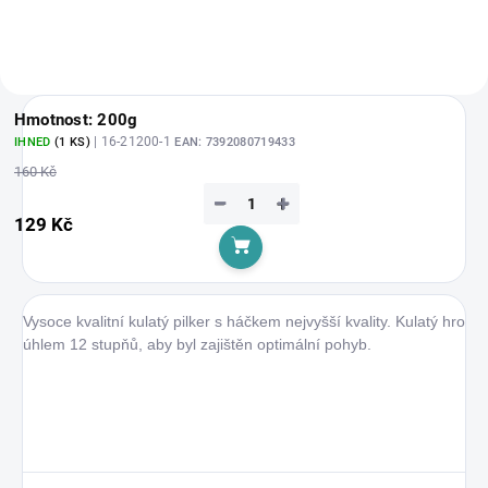
Hmotnost: 200g
| 16-21200-1
IHNED
(1 KS)
EAN:
7392080719433
160 Kč
−
+
129 Kč
Do košíku
Vysoce kvalitní kulatý pilker s háčkem nejvyšší kvality. Kulatý hrot 
úhlem 12 stupňů, aby byl zajištěn optimální pohyb.