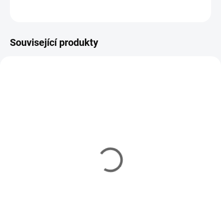
ZEPTAT SE
HLÍDAT
Související produkty
SALTWATER
4747-512
SPRO
IHNED
(8 KS)
SPRO Norway Expedition
Jigging Blades - UV Pink
159 Kč
Do košíku