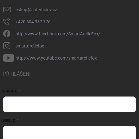
eshop
@
safrybolov.cz
+420 604 387 776
http://www.facebook.com/SmartArcticFox/
smartarcticfox
https://www.youtube.com/smartarcticfox
PŘIHLÁŠENÍ
E-MAIL
HESLO