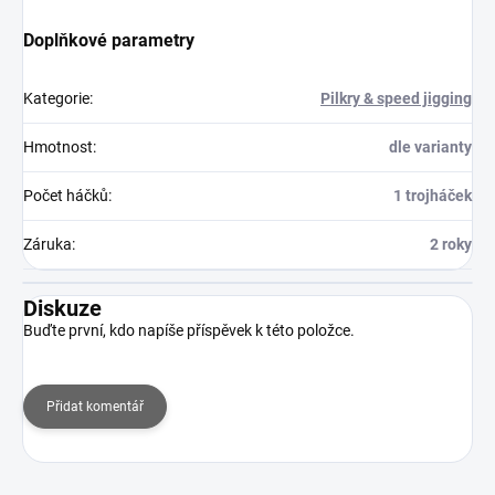
Doplňkové parametry
Kategorie
:
Pilkry & speed jigging
Hmotnost
:
dle varianty
Počet háčků
:
1 trojháček
Záruka
:
2 roky
Diskuze
Buďte první, kdo napíše příspěvek k této položce.
Přidat komentář