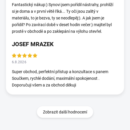
Fantastický nákup:) Synovi jsem pořídil nástrahy, prohlíží
si je doma a v první větě říká... Ty oči jsou zalitý v
materiálu, to je bezva, ty se neodlepěj:). A jak jsem je
pořídil? Po zavírací době v deset hodin večer:) majitel byl
prostě v obchodě a po zaklepání na výlohu otevřel.
JOSEF MRAZEK
6.8.2026
Super obchod, perfektní přístup a konzultace s panem
Součkem, rychlé dodání, maximální spokojenost .
Doporučuji všem a za obchod děkuji
Zobrazit další hodnocení