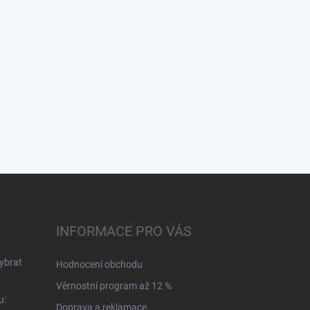
INFORMACE PRO VÁS
ybrat
Hodnocení obchodu
Věrnostní program až 12 %
u:
Doprava a reklamace