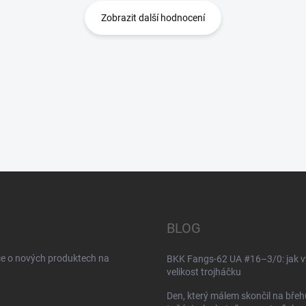
Zobrazit další hodnocení
BLOG
ce o nových produktech na
BKK Fangs-62 UA #16–3/0: jak v
velikost trojháčku
Den, který málem skončil na břeh