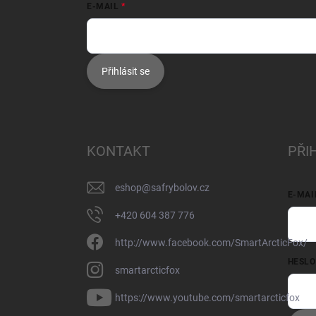
E-MAIL
Přihlásit se
KONTAKT
PŘI
eshop
@
safrybolov.cz
E-MAI
+420 604 387 776
http://www.facebook.com/SmartArcticFox/
HESLO
smartarcticfox
https://www.youtube.com/smartarcticfox