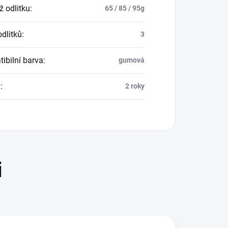
 odlitku
:
65 / 85 / 95g
odlitků
:
3
ibilní barva
:
gumová
a
:
2 roky