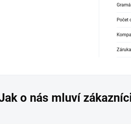
Gramáž
Počet 
Kompat
Záruk