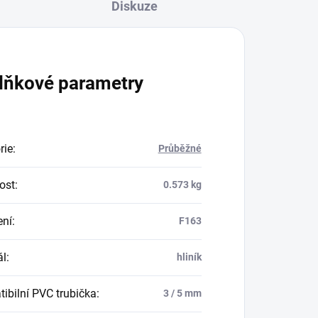
Diskuze
lňkové parametry
rie
:
Průběžné
ost
:
0.573 kg
ení
:
F163
ál
:
hliník
ibilní PVC trubička
:
3 / 5 mm