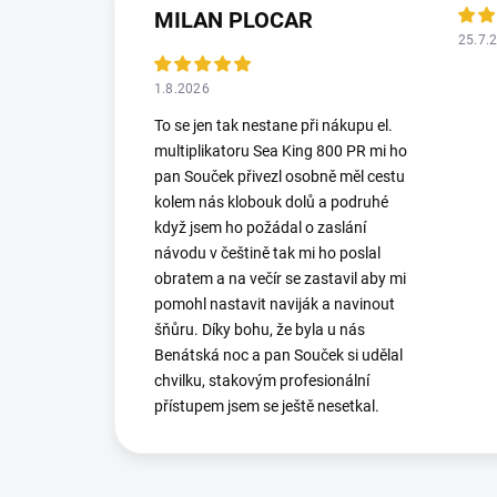
MILAN PLOCAR
25.7.
1.8.2026
To se jen tak nestane při nákupu el.
multiplikatoru Sea King 800 PR mi ho
pan Souček přivezl osobně měl cestu
kolem nás klobouk dolů a podruhé
když jsem ho požádal o zaslání
návodu v češtině tak mi ho poslal
obratem a na večír se zastavil aby mi
pomohl nastavit naviják a navinout
šňůru. Díky bohu, že byla u nás
Benátská noc a pan Souček si udělal
chvilku, stakovým profesionální
přístupem jsem se ještě nesetkal.