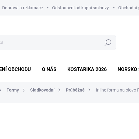
Doprava a reklamace
Odstoupení od kupní smlouvy
Obchodní 
Hledat
ENÍ OBCHODU
O NÁS
KOSTARIKA 2026
NORSKO 
Formy
Sladkovodní
Průběžné
Inline forma na olovo
ní
ZNAČKA:
YOUR MOLD
580 Kč
Měrná
DO 10 DNŮ
cena: