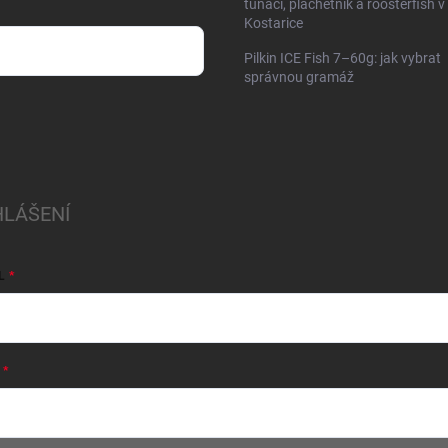
tuňáci, plachetník a roosterfish v
Kostarice
Pilkin ICE Fish 7–60g: jak vybrat
správnou gramáž
HLÁŠENÍ
L