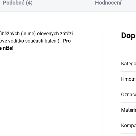
Podobné (4)
Hodnocení
běžných (inline) olověných zátěží
Dop
vé vodítko součástí balení).
Pro
e níže!
Katego
Hmotn
Označ
Materi
Kompat