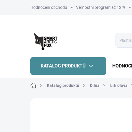
Přejít
Hodnocení obchodu
Věrnostní program až 12 %
na
obsah
KATALOG PRODUKTŮ
HODNOC
Domů
Katalog produktů
Dílna
Lití olova
Neohodnoceno
Podrobnosti hodnoce