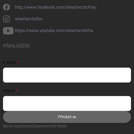
http://www.facebook.com/SmartArcticFox/
smartarcticfox
https://www.youtube.com/smartarcticfox
PŘIHLÁŠENÍ
E-MAIL
HESLO
Přihlásit se
Nová registrace
Zapomenuté heslo