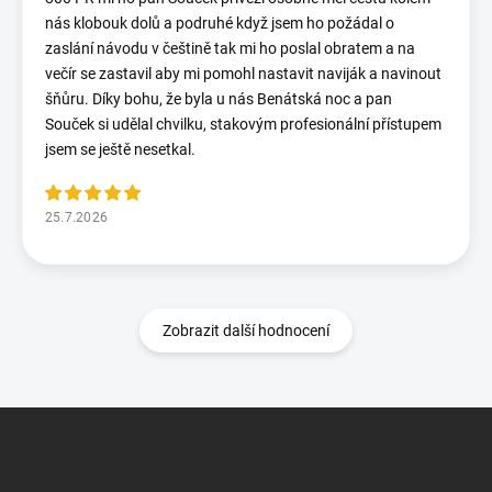
nás klobouk dolů a podruhé když jsem ho požádal o
zaslání návodu v češtině tak mi ho poslal obratem a na
večír se zastavil aby mi pomohl nastavit naviják a navinout
šňůru. Díky bohu, že byla u nás Benátská noc a pan
Souček si udělal chvilku, stakovým profesionální přístupem
jsem se ještě nesetkal.
25.7.2026
Zobrazit další hodnocení
Z
á
p
a