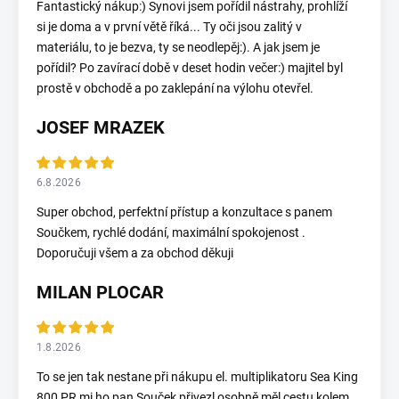
Fantastický nákup:) Synovi jsem pořídil nástrahy, prohlíží
si je doma a v první větě říká... Ty oči jsou zalitý v
materiálu, to je bezva, ty se neodlepěj:). A jak jsem je
pořídil? Po zavírací době v deset hodin večer:) majitel byl
prostě v obchodě a po zaklepání na výlohu otevřel.
JOSEF MRAZEK
6.8.2026
Super obchod, perfektní přístup a konzultace s panem
Součkem, rychlé dodání, maximální spokojenost .
Doporučuji všem a za obchod děkuji
MILAN PLOCAR
1.8.2026
To se jen tak nestane při nákupu el. multiplikatoru Sea King
800 PR mi ho pan Souček přivezl osobně měl cestu kolem