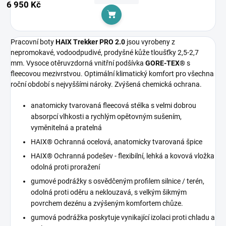
6 950 Kč
Do košíku
Pracovní boty
HAIX Trekker PRO 2.0
jsou vyrobeny z
nepromokavé, vodoodpudivé, prodyšné kůže tloušťky 2,5-2,7
mm. Vysoce otěruvzdorná vnitřní podšívka
GORE-TEX®
s
fleecovou mezivrstvou. Optimální klimatický komfort pro všechna
roční období s nejvyššími nároky. Zvýšená chemická ochrana.
anatomicky tvarovaná fleecová stélka s velmi dobrou
absorpcí vlhkosti a rychlým opětovným sušením,
vyměnitelná a pratelná
HAIX® Ochranná ocelová, anatomicky tvarovaná špice
HAIX® Ochranná podešev - flexibilní, lehká a kovová vložka
odolná proti proražení
gumové podrážky s osvědčeným profilem silnice / terén,
odolná proti oděru a neklouzavá, s velkým šikmým
povrchem dezénu a zvýšeným komfortem chůze.
gumová podrážka poskytuje vynikající izolaci proti chladu a