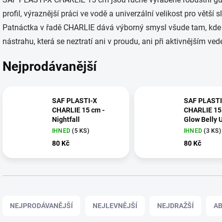
profil, výraznější práci ve vodě a univerzální velikost pro větší
Patnáctka v řadě CHARLIE dává výborný smysl všude tam, kde c
nástrahu, která se neztratí ani v proudu, ani při aktivnějším ved
Nejprodávanější
SAF PLASTI-X
SAF PLASTI
CHARLIE 15 cm -
CHARLIE 15
Nightfall
Glow Belly 
IHNED
(5 KS)
IHNED
(3 KS)
80 Kč
80 Kč
Ř
a
NEJPRODÁVANĚJŠÍ
NEJLEVNĚJŠÍ
NEJDRAŽŠÍ
A
z