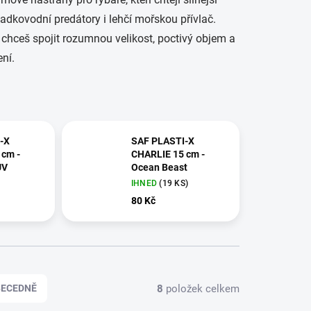
 sladkovodní predátory i lehčí mořskou přívlač.
hceš spojit rozumnou velikost, poctivý objem a
ení.
-X
SAF PLASTI-X
 cm -
CHARLIE 15 cm -
UV
Ocean Beast
IHNED
(19 KS)
80 Kč
8
položek celkem
BECEDNĚ