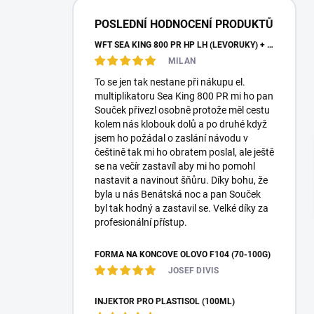
a
n
POSLEDNÍ HODNOCENÍ PRODUKTŮ
n
WFT SEA KING 800 PR HP LH (LEVORUKÝ) + KABELY + PLETENKA
í
MILAN
p
a
To se jen tak nestane při nákupu el.
n
multiplikatoru Sea King 800 PR mi ho pan
e
Souček přivezl osobně protože měl cestu
l
kolem nás klobouk dolů a po druhé když
jsem ho požádal o zaslání návodu v
češtině tak mi ho obratem poslal, ale ještě
se na večír zastavíl aby mi ho pomohl
nastavit a navinout šňůru. Díky bohu, že
byla u nás Benátská noc a pan Souček
byl tak hodný a zastavil se. Velké díky za
profesionální přístup.
FORMA NA KONCOVÉ OLOVO F104 (70-100G)
JOSEF DIVIS
INJEKTOR PRO PLASTISOL (100ML)