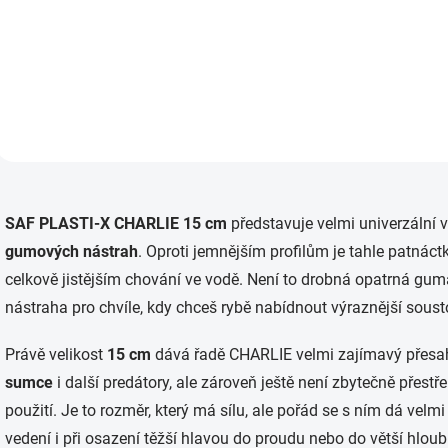
Do košíku
Do košíku
O
v
SAF PLASTI-X CHARLIE 15 cm
představuje velmi univerzální v
l
á
gumových nástrah
. Oproti jemnějším profilům je tahle patnáct
d
celkově jistějším chování ve vodě. Není to drobná opatrná gum
a
c
nástraha pro chvíle, kdy chceš rybě nabídnout výraznější soust
í
p
Právě velikost
15 cm
dává řadě CHARLIE velmi zajímavý přesa
r
v
sumce
i další predátory, ale zároveň ještě není zbytečně přest
k
použití. Je to rozměr, který má sílu, ale pořád se s ním dá velmi
y
v
vedení i při osazení těžší hlavou do proudu nebo do větší hloub