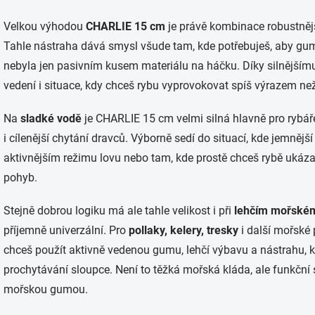
ý
p
Velkou výhodou
CHARLIE 15 cm
je právě kombinace robustnější
i
s
Tahle nástraha dává smysl všude tam, kde potřebuješ, aby gum
u
nebyla jen pasivním kusem materiálu na háčku. Díky silnějšímu pr
vedení i situace, kdy chceš rybu vyprovokovat spíš výrazem n
Na
sladké vodě
je CHARLIE 15 cm velmi silná hlavně pro rybáře,
i cílenější chytání dravců. Výborně sedí do situací, kde jemnější p
aktivnějším režimu lovu nebo tam, kde prostě chceš rybě ukázat
pohyb.
Stejně dobrou logiku má ale tahle velikost i při
lehčím mořském
příjemně univerzální. Pro
pollaky, kelery, tresky
i další mořské 
chceš použít aktivně vedenou gumu, lehčí výbavu a nástrahu, kte
prochytávání sloupce. Není to těžká mořská kláda, ale funkční 
mořskou gumou.