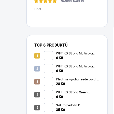
SANDIS NAGLIS
Best!
TOP 6 PRODUKTŮ
WFT KG Strong Multicolor
0.22mm (32kg) metráž
6 Kč
WFT KG Strong Multicolor
0.25mm (39kg) metráž
6 Kč
Plech na výrobu feederových
krmítek
28 Kč
WFT KG Strong Green
0.25mm (39kg) metráž
6 Kč
SAF torpedo RED
35 Kč