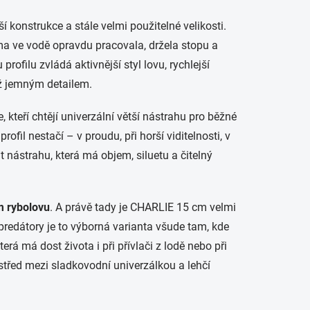
 konstrukce a stále velmi použitelné velikosti.
a ve vodě opravdu pracovala, držela stopu a
ofilu zvládá aktivnější styl lovu, rychlejší
ež jemným detailem.
 kteří chtějí univerzální větší nástrahu pro běžné
rofil nestačí – v proudu, při horší viditelnosti, v
 nástrahu, která má objem, siluetu a čitelný
 rybolovu
. A právě tady je CHARLIE 15 cm velmi
predátory je to výborná varianta všude tam, kde
rá má dost života i při přívlači z lodě nebo při
střed mezi sladkovodní univerzálkou a lehčí