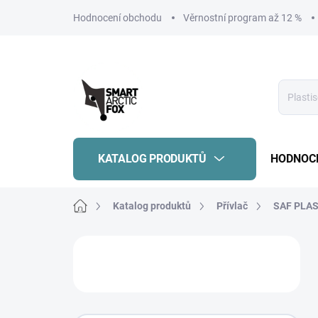
Přejít
Hodnocení obchodu
Věrnostní program až 12 %
na
obsah
KATALOG PRODUKTŮ
HODNOC
Domů
Katalog produktů
Přívlač
SAF PLAS
P
o
s
t
r