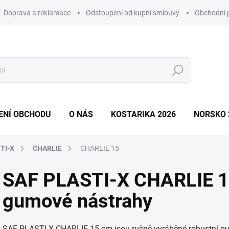
Doprava a reklamace
Odstoupení od kupní smlouvy
Obchodní 
Hledat
ENÍ OBCHODU
O NÁS
KOSTARIKA 2026
NORSKO 
TI-X
CHARLIE
CHARLIE 15
SAF PLASTI-X CHARLIE 15
gumové nástrahy
SAF PLASTI-X CHARLIE 15 cm jsou ručně vyráběné robustní gumov