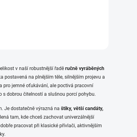
elikost v naší robustnější řadě
ručně vyráběných
ka postavená na plnějším těle, silnějším projevu a
a pro jemné oťukávání, ale poctivá pracovní
o s dobrou čitelností a slušnou porcí pohybu.
h. Je dostatečně výrazná na
štiky, větší candáty,
řelená tam, kde chceš zachovat univerzálnější
 dobře pracovat při klasické přívlači, aktivnějším
ky.