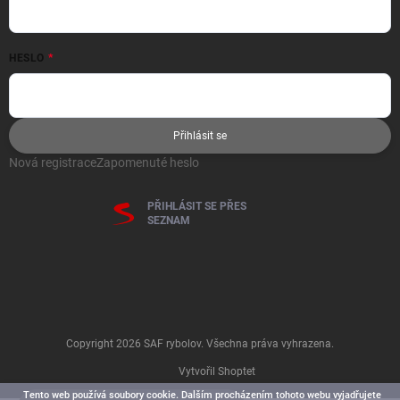
HESLO
Přihlásit se
Nová registrace
Zapomenuté heslo
PŘIHLÁSIT SE PŘES
SEZNAM
Copyright 2026
SAF rybolov
. Všechna práva vyhrazena.
Vytvořil Shoptet
Tento web používá soubory cookie. Dalším procházením tohoto webu vyjadřujete