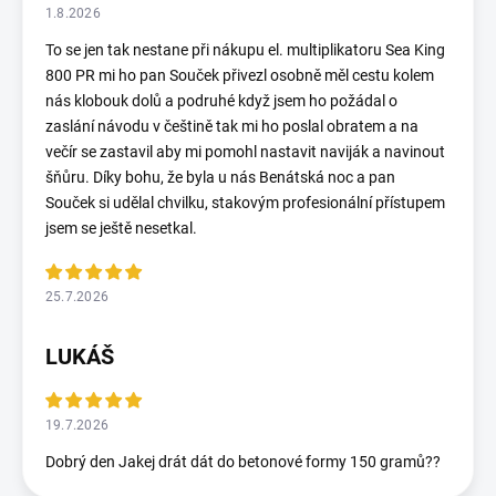
1.8.2026
To se jen tak nestane při nákupu el. multiplikatoru Sea King
800 PR mi ho pan Souček přivezl osobně měl cestu kolem
nás klobouk dolů a podruhé když jsem ho požádal o
zaslání návodu v češtině tak mi ho poslal obratem a na
večír se zastavil aby mi pomohl nastavit naviják a navinout
šňůru. Díky bohu, že byla u nás Benátská noc a pan
Souček si udělal chvilku, stakovým profesionální přístupem
jsem se ještě nesetkal.
25.7.2026
LUKÁŠ
19.7.2026
Dobrý den Jakej drát dát do betonové formy 150 gramů??