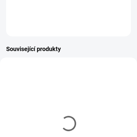
candátů, štik, sumců a mořských predátorů.
DETAILNÍ INFORMACE
ZEPTAT SE
HLÍDAT
Související produkty
VARIANTY
VARIANTY
SAF/0301100005
SAF/0309060007
SAF
SAF
IHNED
IHNED
SAF Crocodile #10/0
SAF Harpia 2X #6/0
(3pcs)
(3pcs)
88 Kč
80 Kč
od
od