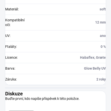
Materiál
:
soft
Kompatibilní
12 mm
oči
:
UV
:
ano
Ftaláty
:
0 %
Licence
:
Habaflex, Græte
Barva
:
Glow Belly UV
Záruka
:
2 roky
Diskuze
Buďte první, kdo napíše příspěvek k této položce.