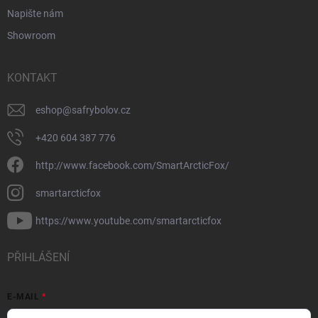
Napište nám
Showroom
KONTAKT
eshop
@
safrybolov.cz
+420 604 387 776
http://www.facebook.com/SmartArcticFox/
smartarcticfox
https://www.youtube.com/smartarcticfox
PŘIHLÁŠENÍ
E-MAIL