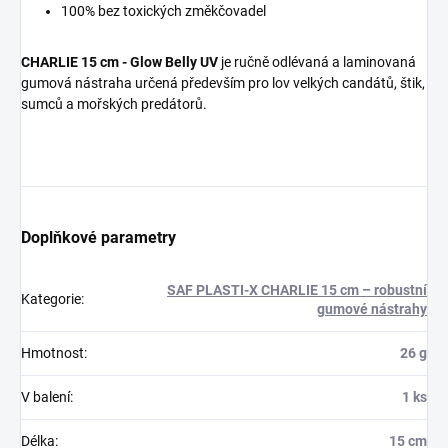
100% bez toxických změkčovadel
CHARLIE 15 cm - Glow Belly UV
je ručně odlévaná a laminovaná
gumová nástraha určená především pro lov velkých candátů, štik,
sumců a mořských predátorů.
Doplňkové parametry
SAF PLASTI-X CHARLIE 15 cm – robustní
Kategorie
:
gumové nástrahy
Hmotnost
:
26 g
V balení
:
1 ks
Délka
:
15 cm